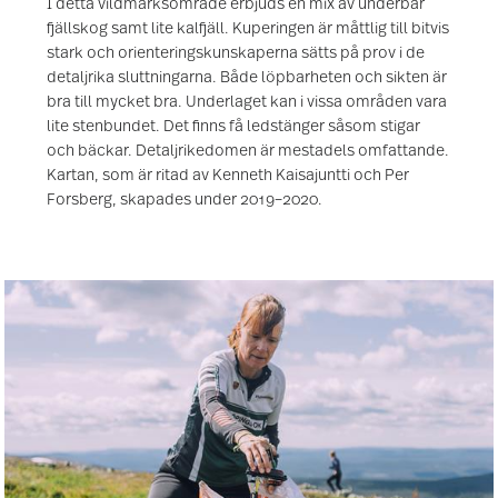
I detta vildmarksområde erbjuds en mix av underbar
fjällskog samt lite kalfjäll. Kuperingen är måttlig till bitvis
stark och orienteringskunskaperna sätts på prov i de
detaljrika sluttningarna. Både löpbarheten och sikten är
bra till mycket bra. Underlaget kan i vissa områden vara
lite stenbundet. Det finns få ledstänger såsom stigar
och bäckar. Detaljrikedomen är mestadels omfattande.
Kartan, som är ritad av Kenneth Kaisajuntti och Per
Forsberg, skapades under 2019–2020.