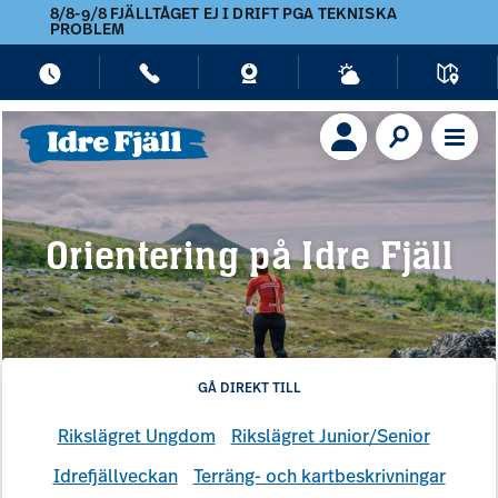
8/8-9/8 FJÄLLTÅGET EJ I DRIFT PGA TEKNISKA
PROBLEM
Orientering på Idre Fjäll
GÅ DIREKT TILL
Rikslägret Ungdom
Rikslägret Junior/Senior
Idrefjällveckan
Terräng- och kartbeskrivningar