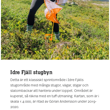
Idre Fjäll stugbyn
Detta är ett klassiskt sprintområde i Idre Fjälls
stugområde med många stugor, vägar, stigar och
slalombackar att hantera under loppet. Området är
kuperat, så räkna med en tuff utmaning. Kartan, som är i
skala 1:4 000, är ritad av Göran Andersson under 2019-
2020.