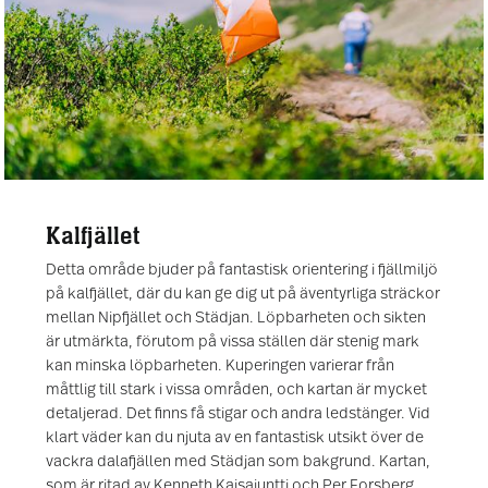
Kalfjället
Detta område bjuder på fantastisk orientering i fjällmiljö
på kalfjället, där du kan ge dig ut på äventyrliga sträckor
mellan Nipfjället och Städjan. Löpbarheten och sikten
är utmärkta, förutom på vissa ställen där stenig mark
kan minska löpbarheten. Kuperingen varierar från
måttlig till stark i vissa områden, och kartan är mycket
detaljerad. Det finns få stigar och andra ledstänger. Vid
klart väder kan du njuta av en fantastisk utsikt över de
vackra dalafjällen med Städjan som bakgrund. Kartan,
som är ritad av Kenneth Kaisajuntti och Per Forsberg,