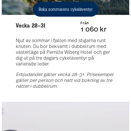
Boka sommarens cykeläventyr
)
Från
Vecka 28–31
1 060 kr
Njut av sommar i fjällen med stigarna runt
knuten. Du bor bekvämt i dubbelrum med
västerläge på Pernilla Wiberg Hotel och ger
dig ut på tre dagars cykeläventyr på
varierade leder.
Erbjudandet gäller vecka 28–31. Prisexempel
gäller per person och natt vid bokning av tre
nätter i dubbelrum.