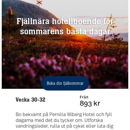
Fjällnära hotellboende för
sommarens bästa dagar
Boka din fjällsommar
)
Från
Vecka 30-32
893 kr
Bo bekvämt på Pernilla Wiberg Hotel och fyll
dagarna med det du tycker om. Utforska
vandringsleder, rulla ut på cykel eller luta dig