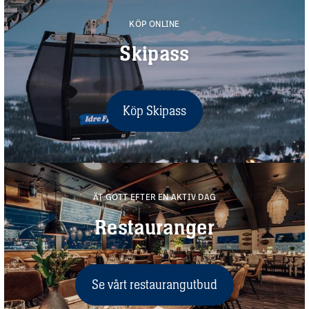
KÖP ONLINE
Skipass
Köp Skipass
ÄT GOTT EFTER EN AKTIV DAG
Restauranger
Se vårt restaurangutbud