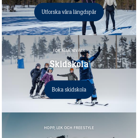
Utforska våra längdspår
FÖR ALLA NIVÅER
Skidskola
Boka skidskola
HOPP, LEK OCH FREESTYLE