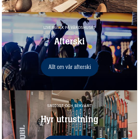
LIVEMUSIK PÅ VÄRDSHUSET
Afterski
Allt om vår afterski
SMIDIGT OCH BEKVÄMT
Hyr utrustning