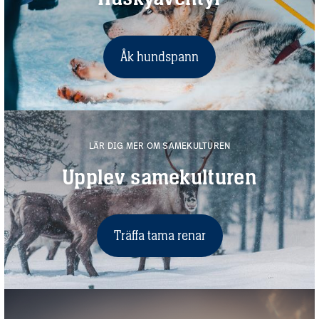
Åk hundspann
LÄR DIG MER OM SAMEKULTUREN
Upplev samekulturen
Träffa tama renar