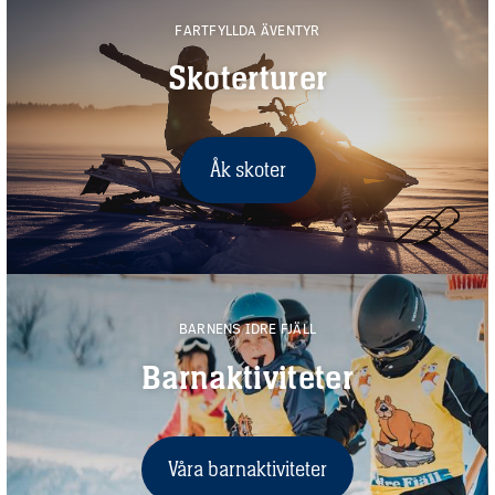
FARTFYLLDA ÄVENTYR
Skoterturer
Åk skoter
BARNENS IDRE FJÄLL
Barnaktiviteter
Våra barnaktiviteter