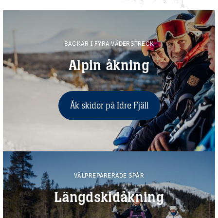
BACKAR I FYRA VÄDERSTRECK
Alpin åkning
Åk skidor på Idre Fjäll
VÄLPREPARERADE SPÅR
Längdskidåkning