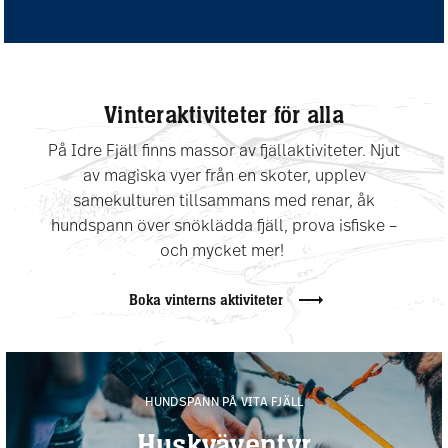
Vinteraktiviteter för alla
På Idre Fjäll finns massor av fjällaktiviteter. Njut
av magiska vyer från en skoter, upplev
samekulturen tillsammans med renar, åk
hundspann över snöklädda fjäll, prova isfiske –
och mycket mer!
Boka vinterns aktiviteter
HUNDSPANN PÅ VITA FJÄLL
Huskyäventyr