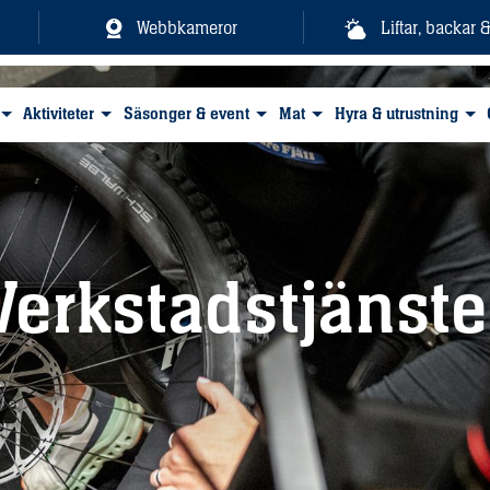
Webbkameror
Liftar, backar 
Aktiviteter
Säsonger & event
Mat
Hyra & utrustning
Verkstadstjänste