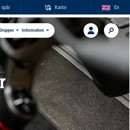
& spår
Kartor
En
Grupper
Information
r