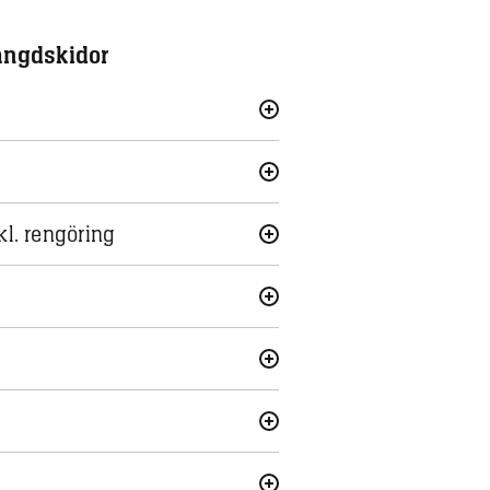
ängdskidor
nkl. rengöring