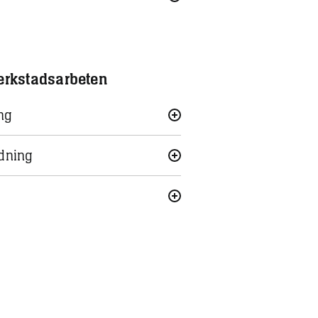
erkstadsarbeten
ng
dning