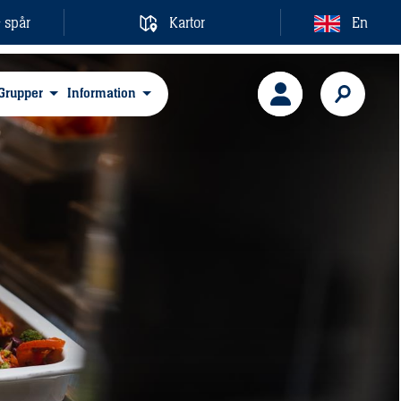
& spår
Kartor
En
Grupper
Information