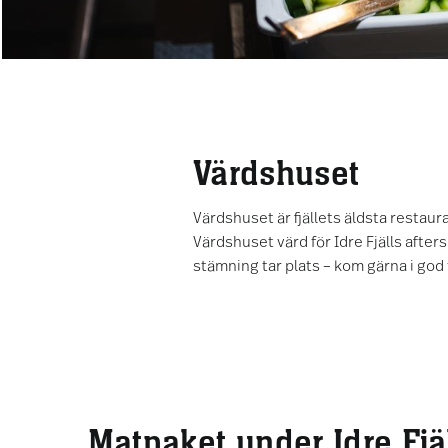
Värdshuset
Värdshuset är fjällets äldsta restaur
Värdshuset värd för Idre Fjälls afters
stämning tar plats – kom gärna i god t
Matpaket under Idre Fjä