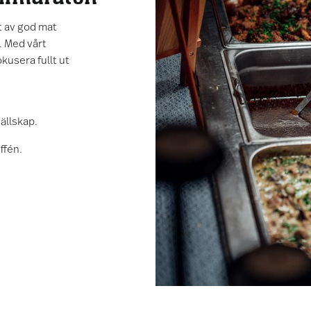
t av god mat
. Med vårt
usera fullt ut
ällskap.
ffén.