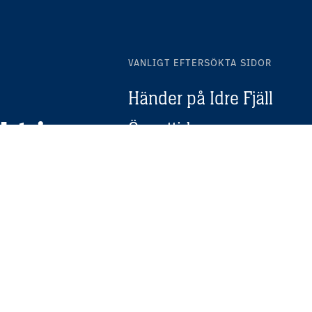
VANLIGT EFTERSÖKTA SIDOR
Händer på Idre Fjäll
kt i
Öppettider
Restauranger
Afterski
Vårt boende
mation om
Om oss
n härlig
Priser