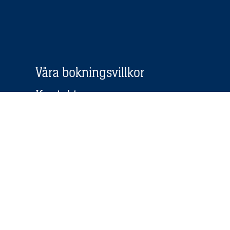
Våra bokningsvillkor
Kontakt
Jobba hos oss
Webbkameror
Stugägare
Vanliga frågor
Nyhetsbrev