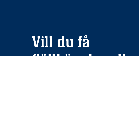
Vill du få
fjällkänslan dire
inboxen?
Anmäl dig till vårt nyhetsbrev, så får du infor
våra kommande erbjudanden, inspiration och e
dos fjäll på mailen.