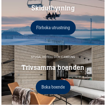
Skiduthyrning
Förboka utrustning
STUGA, HOTELL OCH CAMPING
Trivsamma boenden
Boka boende