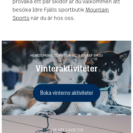
provåka ett par skidor är du välkommen att
besöka Idre Fjälls sportbutik
Mountain
Sports
när du är hos oss.
HUNDSPANN, TOPPTUR OCH ANNAT SKOJ
Vinteraktiviteter
Boka vinterns aktiviteter
VAR UTE I GOD TID