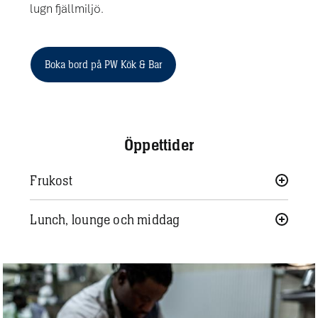
lugn fjällmiljö.
Boka bord på PW Kök & Bar
Öppettider
Frukost
Lunch, lounge och middag