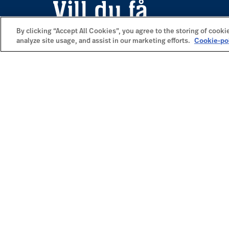
Vill du få
fjällkänslan dire
By clicking “Accept All Cookies”, you agree to the storing of cooki
analyze site usage, and assist in our marketing efforts.
Cookie-po
inboxen?
Anmäl dig till vårt nyhetsbrev, så får du infor
våra kommande erbjudanden, inspiration och e
dos fjäll på mailen.
Prenumerera