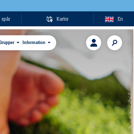
& spår
Kartor
En
Grupper
Information