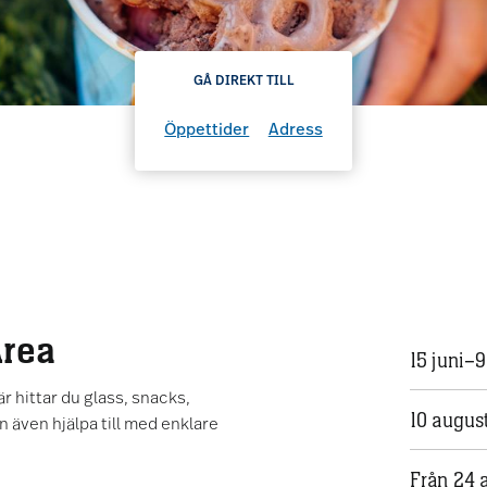
GÅ DIREKT TILL
Öppettider
Adress
Area
15 juni–9
Här hittar du glass, snacks,
10 augus
n även hjälpa till med enklare
Från 24 