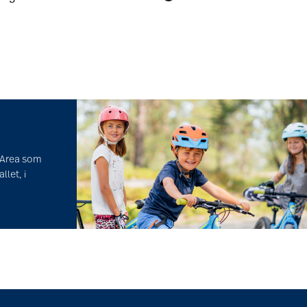
s Area som
let, i