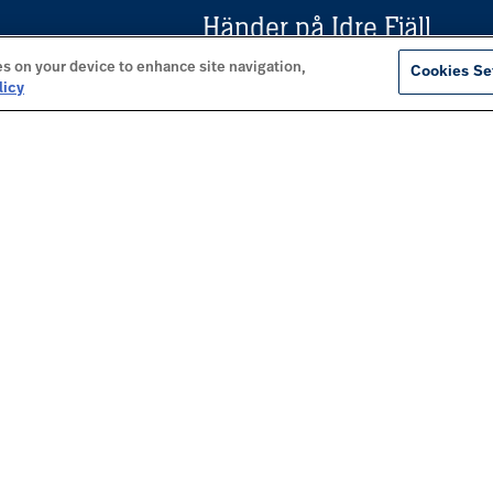
Händer på Idre Fjäll
kt i
Öppettider
es on your device to enhance site navigation,
Cookies Se
licy
Restauranger
Afterski
Vårt boende
mation om
Om oss
n härlig
Priser
Väder, leder & spår
Kartor