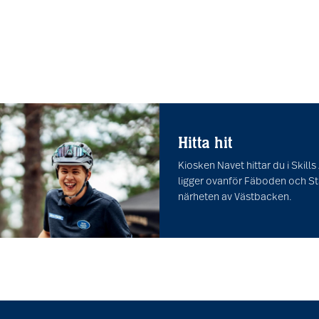
Hitta hit
Kiosken Navet hittar du i Skill
ligger ovanför Fäboden och Stal
närheten av Västbacken.