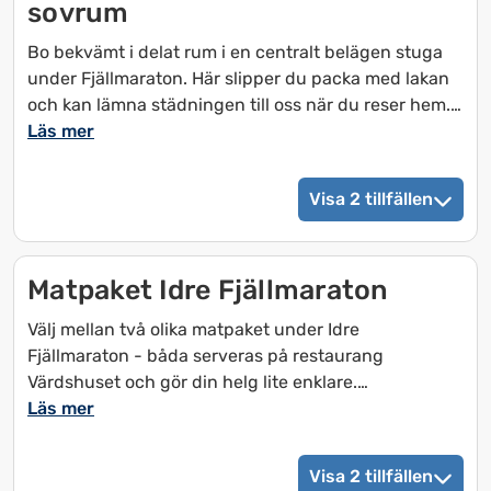
sovrum
och
och
välja
välja
Bo bekvämt i delat rum i en centralt belägen stuga
ett
ett
under Fjällmaraton. Här slipper du packa med lakan
datum.
datum.
och kan lämna städningen till oss när du reser hem.
Tryck
Tryck
Yogapassen ingår och ger dig möjlighet att landa,
Läs mer
på
på
andas och hitta ny energi, både före och efter
frågetecknet
frågetecknet
loppet.
Visa 2 tillfällen
för
för
att
att
Villkor
få
få
Paketet inkluderar delat rum i stuga, linneset,
upp
upp
Matpaket Idre Fjällmaraton
avresestädning, 3 yogapass under vistelsen samt
kortkommandon
kortkommandon
avbeställningsskydd. Gäller under Idre Fjällmaraton.
Välj mellan två olika matpaket under Idre
för
för
Fjällmaraton - båda serveras på restaurang
att
att
Värdshuset och gör din helg lite enklare.
ändra
ändra
Läs mer
datum
datum.
Torsdag till söndag:
Middag på torsdag, frukost, lunch och middag på
Visa 2 tillfällen
fredag, frukost och en extra stor buffé på lördag