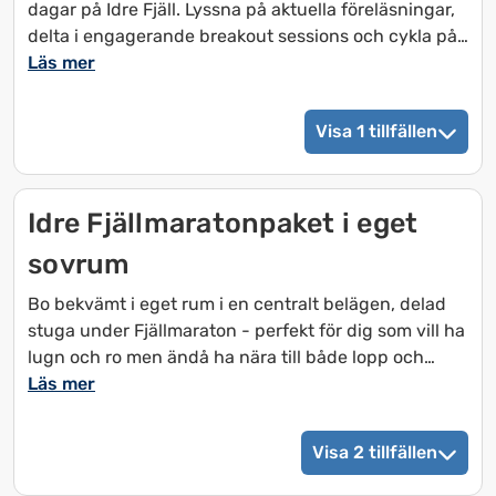
dagar på Idre Fjäll. Lyssna på aktuella föreläsningar,
delta i engagerande breakout sessions och cykla på
välbyggda leder med trailpass som gäller båda
Läs mer
dagarna. Saknar du egen cykel går det att låna på
plats.
Visa 1 tillfällen
Paketet inkluderar 2 frukostar, 2 luncher, 1 middag
samt kaffe och fika under konferensen.
Idre Fjällmaratonpaket i eget
Villkor
Gäller 1-3 september 2026. Programmet startar med
sovrum
frukost 2 september.
Bo bekvämt i eget rum i en centralt belägen, delad
stuga under Fjällmaraton - perfekt för dig som vill ha
lugn och ro men ändå ha nära till både lopp och
service. Här slipper du packa med lakan och kan
Läs mer
lämna städningen till oss när du reser hem.
Yogapassen ingår och ger dig möjlighet att landa,
Visa 2 tillfällen
andas och hitta ny energi - både före och efter
loppet.