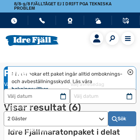
8/8-9/8 FJÄLLTÅGET EJ I DRIFT PGA TEKNISKA
PROBLEM
Paket
När du bokar ett paket ingår alltid omboknings- 
och avbeställningsskydd. Läs våra 
Välj ankomstdag
Välj avresedag
bokningsvillkor
.
Navigera
Navigera
Visar resultat
(
6
)
framåt
bakåt
Välj personer
för
för
2 Gäster
Sök
att
att
använda
använda
Rensa sökkriterier
Idre Fjällmaratonpaket i delat
kalendern
kalendern