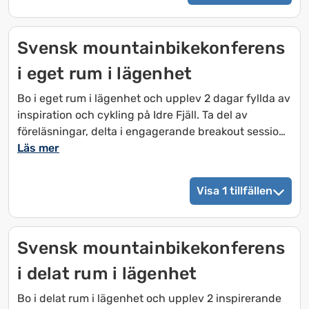
samt frukost på söndag.
Svensk mountainbikekonferens
Fredag till söndag:
Middag fredag och lördag samt frukost lördag och
i eget rum i lägenhet
söndag. På lördagskvällen serveras en extra stor
buffé.
Bo i eget rum i lägenhet och upplev 2 dagar fyllda av
inspiration och cykling på Idre Fjäll. Ta del av
Har du bokat boende i samma bokning ligger
föreläsningar, delta i engagerande breakout sessions
biljetterna i ditt ankomstkuvert. Annars kan du
och ge dig ut på välbyggda leder med trailpass som
Läs mer
hämta dem i receptionen. Biljetterna behöver visas
gäller båda dagarna. Saknar du egen cykel går det
upp i restaurangen.
att låna på plats.
Visa 1 tillfällen
Paketet inkluderar 2 frukostar, 2 luncher, 1 middag
samt kaffe och fika under konferensen.
Svensk mountainbikekonferens
Villkor
Gäller 1-3 september 2026. Programmet startar med
i delat rum i lägenhet
frukost 2 september.
Bo i delat rum i lägenhet och upplev 2 inspirerande