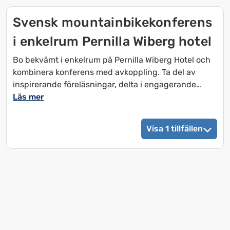
Svensk mountainbikekonferens
Villkor
Paketet inkluderar eget rum i delat boende, linneset,
i enkelrum Pernilla Wiberg hotel
avresestädning, 3 yogapass under vistelsen samt
avbeställningsskydd. Gäller under Idre Fjällmaraton.
Bo bekvämt i enkelrum på Pernilla Wiberg Hotel och
kombinera konferens med avkoppling. Ta del av
inspirerande föreläsningar, delta i engagerande
breakout sessions och cykla på Idre Fjälls välbyggda
Läs mer
leder med trailpass som gäller båda dagarna. Saknar
du egen cykel går det att låna på plats
Visa 1 tillfällen
Paketet inkluderar 2 frukostar, 2 luncher, 1 middag
samt kaffe och fika under konferensen.
Villkor
Gäller 1-3 september 2026. Programmet startar med
frukost 2 september.