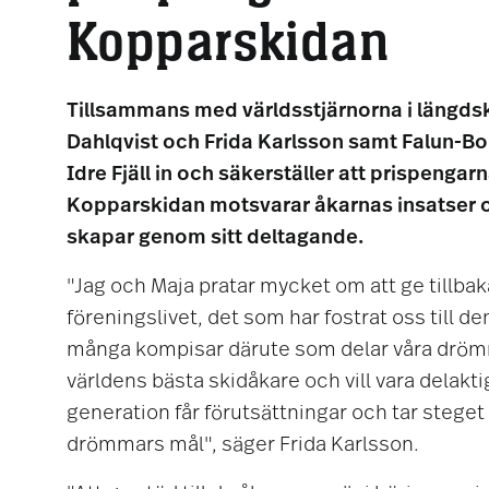
Kopparskidan
Tillsammans med världsstjärnorna i längds
Dahlqvist och Frida Karlsson samt Falun-Bo
Idre Fjäll in och säkerställer att prispengarna
Kopparskidan motsvarar åkarnas insatser 
skapar genom sitt deltagande.
"Jag och Maja pratar mycket om att ge tillbaka
föreningslivet, det som har fostrat oss till dem
många kompisar därute som delar våra drömm
världens bästa skidåkare och vill vara delaktiga
generation får förutsättningar och tar steget
drömmars mål", säger Frida Karlsson.