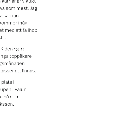
 karriär är viktigt
övs som mest. Jag
 karriärer
g kommer ihåg
et med att få ihop
 i.
SK den 13-15
många toppåkare
ingsmånaden
asser att finnas.
plats i
cupen i Falun
na på den
ksson,