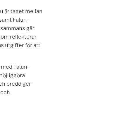
nu är taget mellan
 samt Falun-
illsammans går
som reflekterar
 utgifter för att
ns med Falun-
möjliggöra
och bredd ger
 och