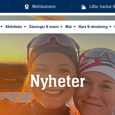
Webbkameror
Liftar, backar 
Aktiviteter
Säsonger & event
Mat
Hyra & utrustning
Nyheter