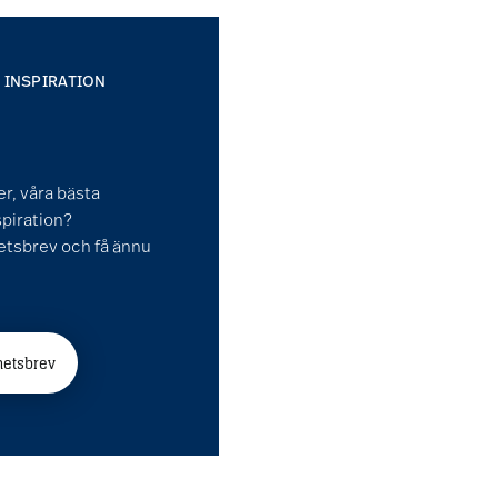
 INSPIRATION
ter, våra bästa
spiration?
etsbrev och få ännu
hetsbrev