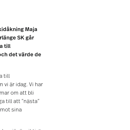
kidåkning Maja
rlänge SK går
 till
och det värde de
 till
 vi är idag. Vi har
ar om att bli
 till att ”nästa”
 mot sina