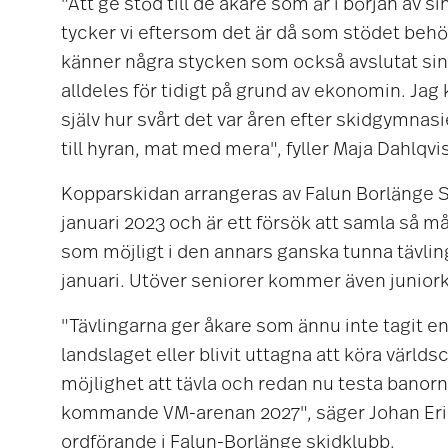
"Att ge stöd till de åkare som är i början av sin
tycker vi eftersom det är då som stödet beh
känner några stycken som också avslutat sina
alldeles för tidigt på grund av ekonomin. Ja
själv hur svårt det var åren efter skidgymnasi
till hyran, mat med mera", fyller Maja Dahlqvist
Kopparskidan arrangeras av Falun Borlänge 
januari 2023 och är ett försök att samla så 
som möjligt i den annars ganska tunna tävl
januari. Utöver seniorer kommer även juniorkl
"Tävlingarna ger åkare som ännu inte tagit en 
landslaget eller blivit uttagna att köra världs
möjlighet att tävla och redan nu testa banor
kommande VM-arenan 2027", säger Johan Eri
ordförande i Falun-Borlänge skidklubb.