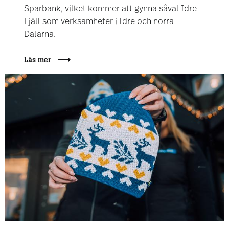
Sparbank, vilket kommer att gynna såväl Idre
Fjäll som verksamheter i Idre och norra
Dalarna.
Läs mer