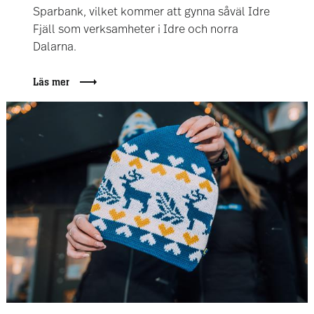
Sparbank, vilket kommer att gynna såväl Idre
Fjäll som verksamheter i Idre och norra
Dalarna.
Läs mer