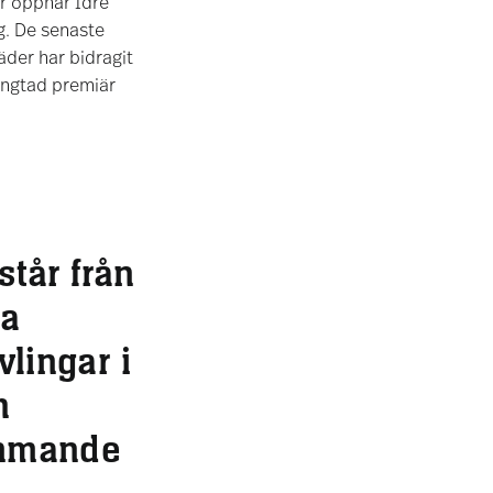
 öppnar Idre
ng. De senaste
der har bidragit
längtad premiär
vstår från
ra
vlingar i
h
mmande