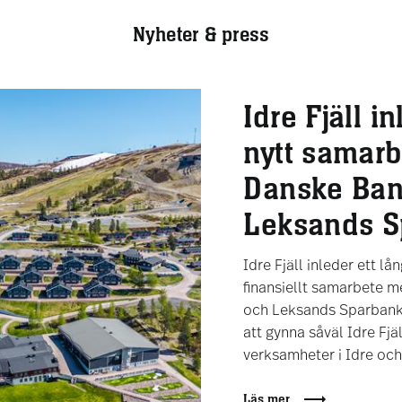
Nyheter & press
Idre Fjäll i
nytt samar
Danske Ban
Leksands S
Idre Fjäll inleder ett lån
finansiellt samarbete 
och Leksands Sparbank
att gynna såväl Idre Fjä
verksamheter i Idre och
Läs mer