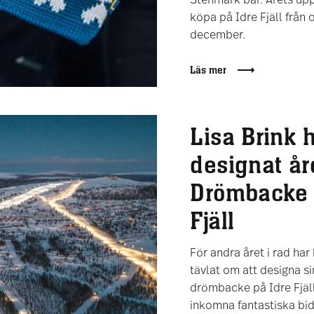
Stenmark bar. Årets upp
köpa på Idre Fjäll från
december.
Läs mer
Lisa Brink 
designat år
Drömbacke 
Fjäll
För andra året i rad har
tävlat om att designa s
drömbacke på Idre Fjäll
inkomna fantastiska bid