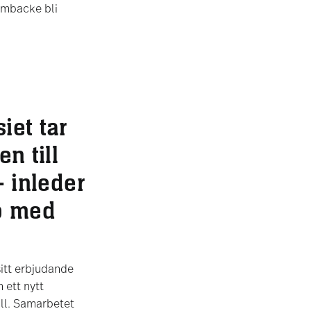
ömbacke bli
iet tar
n till
– inleder
p med
itt erbjudande
 ett nytt
ll. Samarbetet