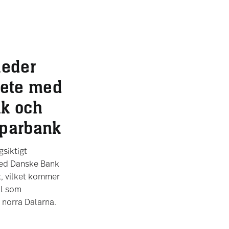
nleder
bete med
k och
parbank
gsiktigt
med Danske Bank
, vilket kommer
ll som
 norra Dalarna.