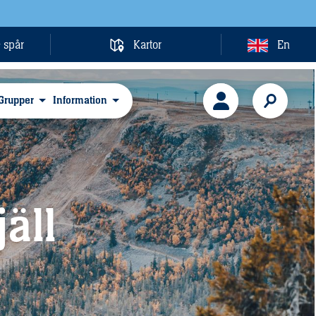
& spår
Kartor
En
Grupper
Information
jäll