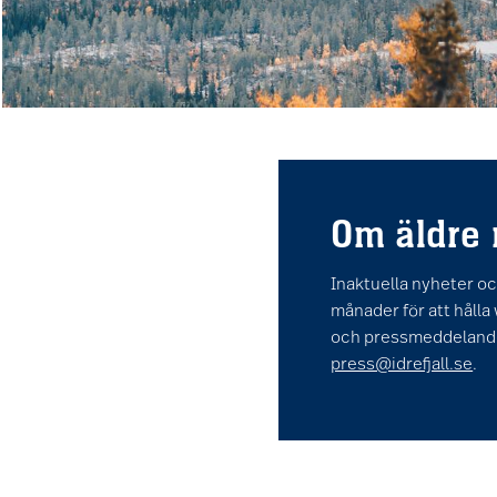
Om äldre
Inaktuella nyheter o
månader för att hålla
och pressmeddelande
press@idrefjall.se
.