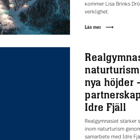
kommer Lisa Brinks Dr
verklighet.
Läs mer
Realgymnas
naturturisme
nya höjder 
partnerska
Idre Fjäll
Realgymnasiet stärker s
inom naturturism genom
samarbete med Idre Fjä