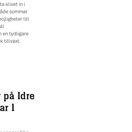
a klivet in i
– både sommar
öjligheter till
ll
h en tydligare
k tillväxt.
 på Idre
ar 1