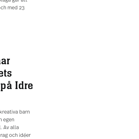
laga går att
 och med 23
har
ets
på Idre
 kreativa barn
in egen
. Av alla
rag och idéer