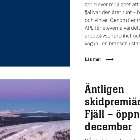
ger elever möjlighet att t
fjällvärlden året runt 
och vinter. Genom fler m
APL får eleverna värdefu
arbetslivserfarenhet oc
väg in i en bransch i star
Läs mer
Äntligen
skidpremiär
Fjäll – öppn
december