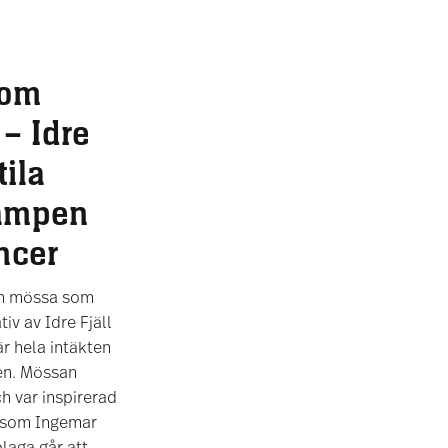
som
– Idre
tila
kampen
ncer
en mössa som
tiv av Idre Fjäll
r hela intäkten
den. Mössan
h var inspirerad
l som Ingemar