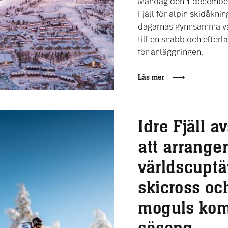
Måndag den 1 december
Fjäll för alpin skidåkni
dagarnas gynnsamma vä
till en snabb och efter
för anläggningen.
Läs mer
Idre Fjäll a
att arrange
världscuptä
skicross oc
moguls ko
säsong