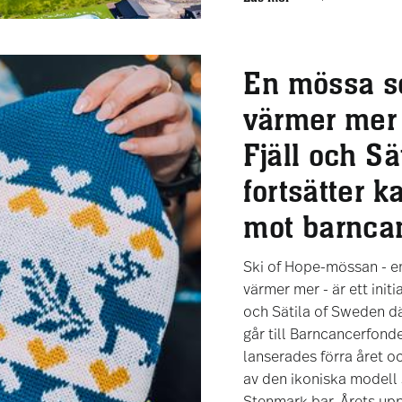
En mössa 
värmer mer 
Fjäll och Sä
fortsätter 
mot barnca
Ski of Hope-mössan - 
värmer mer - är ett initia
och Sätila of Sweden dä
går till Barncancerfon
lanserades förra året oc
av den ikoniska model