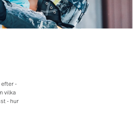
efter -
m vilka
st - hur