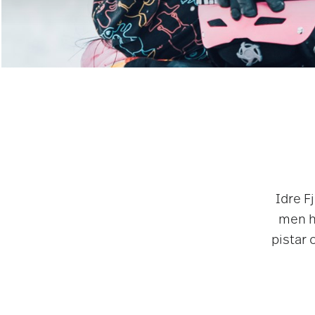
Idre F
men hä
pistar 