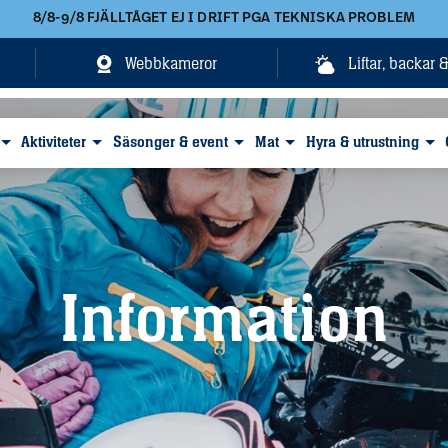
8/8-9/8 FJÄLLTÅGET EJ I DRIFT PGA TEKNISKA PROBLEM
Webbkameror
Liftar, backar 
Aktiviteter
Säsonger & event
Mat
Hyra & utrustning
Information