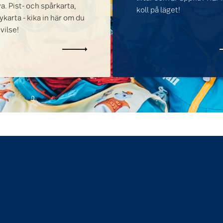
. Pist- och spårkarta,
koll på läget!
karta - kika in här om du
 vilse!