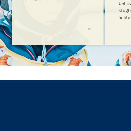
behöva
stugby
är lite