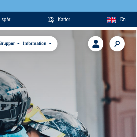
& spår
Kartor
En
Grupper
Information