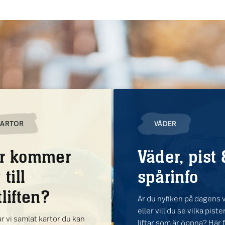
KARTOR
VÄDER
r kommer
Väder, pist 
 till
spårinfo
tliften?
Är du nyfiken på dagens 
eller vill du se vilka pist
r vi samlat kartor du kan
liftar som är öppna? Här 