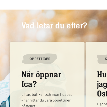
Vad letar du efter?
ÖPPETTIDER
När öppnar
Hu
Ica?
jag
Os
Liftar, butiker och inomhusbad
- här hittar du våra öppettider
Här ha
på fjället!