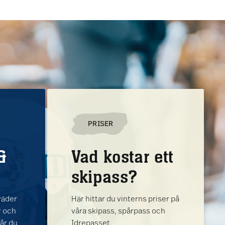
PRISER
&
Vad kostar ett
skipass?
väder
Här hittar du vinterns priser på
er och
våra skipass, spårpass och
får du
Idrepasset.