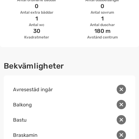
Antal ordinarie bäddar
Antal dubbelsängar
0
0
Antal extra bäddar
Antal sovrum
1
1
Antal wc
Antal duschar
30
180 m
Kvadratmeter
Avstånd centrum
Bekvämligheter
Avresestäd ingår
Balkong
Bastu
Braskamin