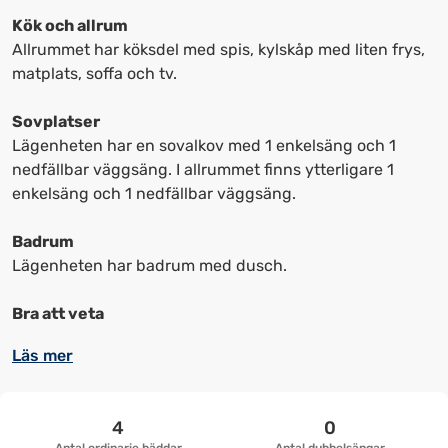
upp
upp
Kök och allrum
kortkommandon
kortkommandon
Allrummet har köksdel med spis, kylskåp med liten frys,
för
för
matplats, soffa och tv.
att
att
ändra
ändra
Sovplatser
datum
datum.
Lägenheten har en sovalkov med 1 enkelsäng och 1
nedfällbar väggsäng. I allrummet finns ytterligare 1
enkelsäng och 1 nedfällbar väggsäng.
Badrum
Lägenheten har badrum med dusch.
Bra att veta
Läs mer
4
0