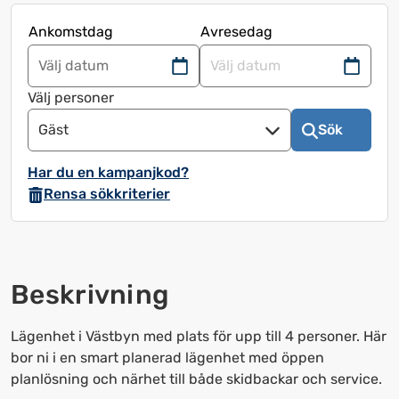
Ankomstdag
Avresedag
Navigera
Navigera
framåt
bakåt
Välj personer
för
för
Gäst
Sök
att
att
använda
använda
Har du en kampanjkod?
kalendern
kalendern
Rensa sökkriterier
och
och
välja
välja
ett
ett
datum.
datum.
Beskrivning
Tryck
Tryck
på
på
frågetecknet
frågetecknet
Lägenhet i Västbyn med plats för upp till 4 personer. Här
för
för
bor ni i en smart planerad lägenhet med öppen
att
att
planlösning och närhet till både skidbackar och service.
få
få