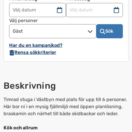
Navigera
Navigera
framåt
bakåt
Välj personer
för
för
Gäst
Sök
att
att
använda
använda
Har du en kampanjkod?
kalendern
kalendern
Rensa sökkriterier
och
och
välja
välja
ett
ett
datum.
datum.
Beskrivning
Tryck
Tryck
på
på
frågetecknet
frågetecknet
Timrad stuga i Västbyn med plats för upp till 6 personer.
för
för
Här bor ni i en mysig fjällmiljö med öppen planlösning,
att
att
braskamin och närhet till både skidbackar och leder.
få
få
upp
upp
Kök och allrum