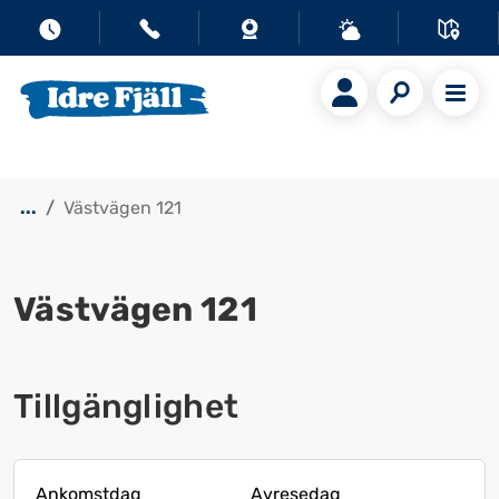
...
Västvägen 121
Västvägen 121
Visa alla bilder
Tillgänglighet
Ankomstdag
Avresedag