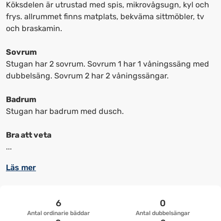
kortkommandon
kortkommandon
Köksdelen är utrustad med spis, mikrovågsugn, kyl och
för
för
frys. allrummet finns matplats, bekväma sittmöbler, tv
att
att
och braskamin.
ändra
ändra
datum
datum.
Sovrum
Stugan har 2 sovrum. Sovrum 1 har 1 våningssäng med
dubbelsäng. Sovrum 2 har 2 våningssängar.
Badrum
Stugan har badrum med dusch.
Bra att veta
...
Läs mer
6
0
Antal ordinarie bäddar
Antal dubbelsängar