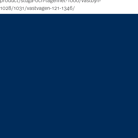
product/stuga-och-lagenhet-1000/vastbyn-
1028/1031/vastvagen-121-1346/