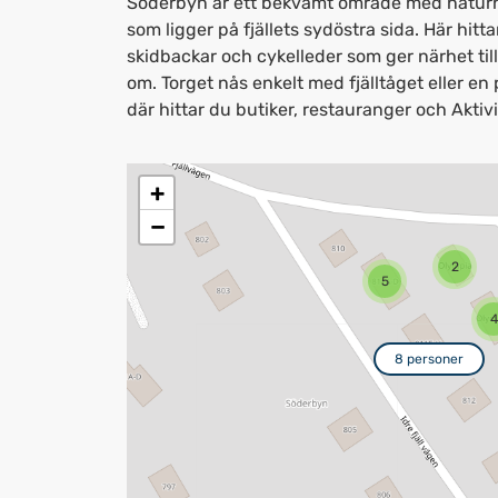
Söderbyn är ett bekvämt område med natur
som ligger på fjällets sydöstra sida. Här hitt
skidbackar och cykelleder som ger närhet till 
om. Torget nås enkelt med fjälltåget eller e
där hittar du butiker, restauranger och Aktiv
+
−
2
5
4
8 personer