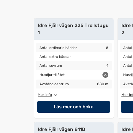
kalendern
kalend
och
och
välja
välja
ett
ett
Idre Fjäll vägen 225 Trollstugu
Idre 
datum.
datum.
1
2
Tryck
Tryck
på
på
Antal ordinarie bäddar
8
Antal 
Antal ordinarie bäddar
8
Antal
frågetecknet
fråget
Antal extra bäddar
Antal 
Antal extra bäddar
Antal
för
för
Antal sovrum
4
Antal 
att
att
Antal sovrum
4
Antal
få
få
Husdjur tillåtet
Husdjur
Husdjur tillåtet
Husdju
upp
upp
Avstånd centrum
880 m
Avstå
Avstånd centrum
880 m
Avstå
kortkommandon
kortk
för
för
Mer info
Mer in
att
att
Läs mer och boka
ändra
ändra
datum
datum.
Idre Fjäll vägen 811D
Idre 