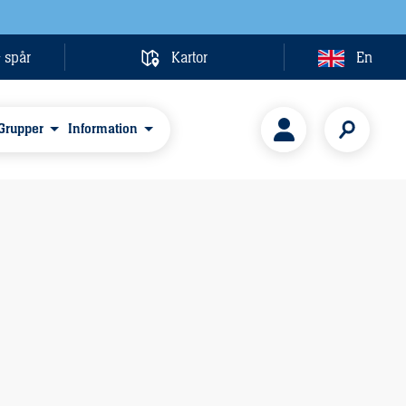
& spår
Kartor
En
Grupper
Information