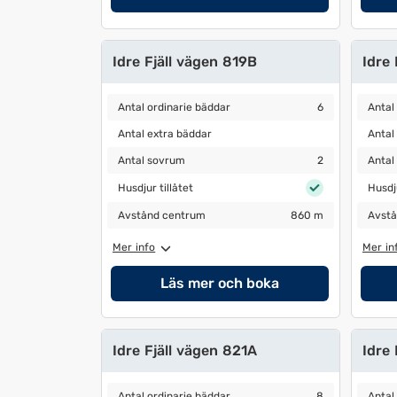
Idre Fjäll vägen 819B
Idre
Antal ordinarie bäddar
6
Antal 
Antal ordinarie bäddar
6
Antal
Antal extra bäddar
Antal 
Antal extra bäddar
Antal
Antal sovrum
2
Antal 
Antal sovrum
2
Antal
Husdjur tillåtet
Husdjur
Husdjur tillåtet
Husdju
Avstånd centrum
860 m
Avstå
Avstånd centrum
860 m
Avstå
Mer info
Mer in
Läs mer och boka
Idre Fjäll vägen 821A
Idre 
Antal ordinarie bäddar
8
Antal 
Antal ordinarie bäddar
8
Antal