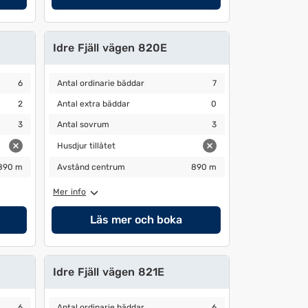
Idre Fjäll vägen 820E
Antal ordinarie bäddar
7
6
Antal ordinarie bäddar
7
Antal extra bäddar
0
2
Antal extra bäddar
0
Antal sovrum
3
3
Antal sovrum
3
Husdjur tillåtet
Husdjur tillåtet
Avstånd centrum
890 m
890 m
Avstånd centrum
890 m
Mer info
Läs mer och boka
Idre Fjäll vägen 821E
Antal ordinarie bäddar
6
6
Antal ordinarie bäddar
6