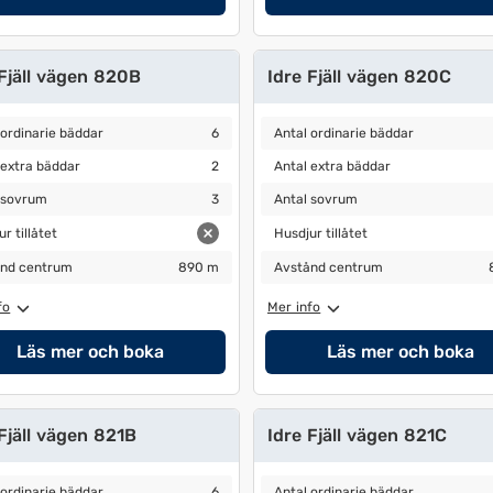
 Fjäll vägen 820B
Idre Fjäll vägen 820C
ordinarie bäddar
6
Antal ordinarie bäddar
6
 ordinarie bäddar
6
Antal ordinarie bäddar
extra bäddar
2
Antal extra bäddar
2
 extra bäddar
2
Antal extra bäddar
sovrum
3
Antal sovrum
3
 sovrum
3
Antal sovrum
 tillåtet
Husdjur tillåtet
r tillåtet
Husdjur tillåtet
nd centrum
890 m
Avstånd centrum
890 m
nd centrum
890 m
Avstånd centrum
fo
Mer info
Läs mer och boka
Läs mer och boka
Fjäll vägen 821B
Idre Fjäll vägen 821C
ordinarie bäddar
6
Antal ordinarie bäddar
6
 ordinarie bäddar
6
Antal ordinarie bäddar