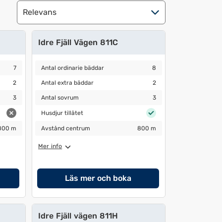
Idre Fjäll Vägen 811C
Antal ordinarie bäddar
8
7
Antal ordinarie bäddar
8
Antal extra bäddar
2
2
Antal extra bäddar
2
Antal sovrum
3
3
Antal sovrum
3
Husdjur tillåtet
Husdjur tillåtet
Avstånd centrum
800 m
800 m
Avstånd centrum
800 m
Mer info
Läs mer och boka
Idre Fjäll vägen 811H