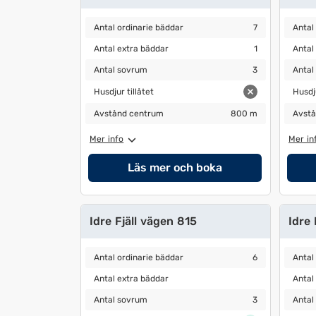
Antal ordinarie bäddar
7
Antal 
Antal ordinarie bäddar
7
Antal
Antal extra bäddar
1
Antal 
Antal extra bäddar
1
Antal
Antal sovrum
3
Antal 
Antal sovrum
3
Antal
Husdjur tillåtet
Husdjur
Husdjur tillåtet
Husdju
Avstånd centrum
800 m
Avstå
Avstånd centrum
800 m
Avstå
Mer info
Mer in
Läs mer och boka
Idre Fjäll vägen 815
Idre 
Antal ordinarie bäddar
6
Antal 
Antal ordinarie bäddar
6
Antal
Antal extra bäddar
Antal 
Antal extra bäddar
Antal
Antal sovrum
3
Antal 
Antal sovrum
3
Antal