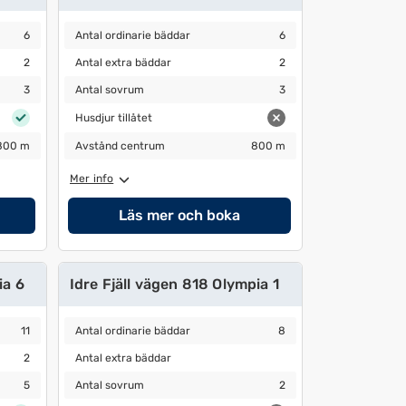
Antal ordinarie bäddar
6
6
Antal ordinarie bäddar
6
Antal extra bäddar
2
2
Antal extra bäddar
2
Antal sovrum
3
3
Antal sovrum
3
Husdjur tillåtet
Husdjur tillåtet
Avstånd centrum
800 m
800 m
Avstånd centrum
800 m
Mer info
Läs mer och boka
ia 6
Idre Fjäll vägen 818 Olympia 1
Antal ordinarie bäddar
8
11
Antal ordinarie bäddar
8
Antal extra bäddar
2
Antal extra bäddar
Antal sovrum
2
5
Antal sovrum
2