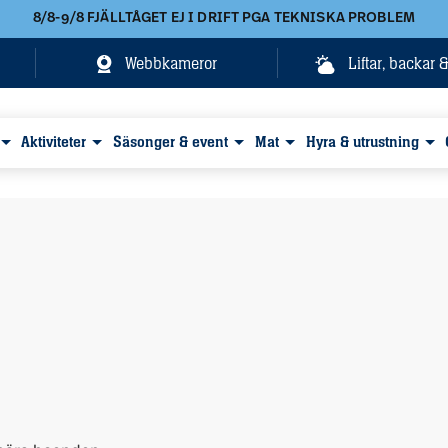
8/8-9/8 FJÄLLTÅGET EJ I DRIFT PGA TEKNISKA PROBLEM
Webbkameror
Liftar, backar 
Aktiviteter
Säsonger & event
Mat
Hyra & utrustning