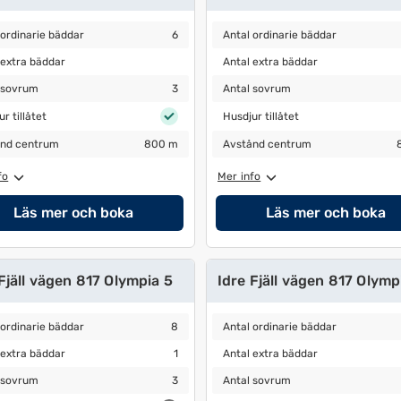
ordinarie bäddar
6
Antal ordinarie bäddar
6
 ordinarie bäddar
6
Antal ordinarie bäddar
extra bäddar
Antal extra bäddar
2
 extra bäddar
Antal extra bäddar
sovrum
3
Antal sovrum
3
 sovrum
3
Antal sovrum
 tillåtet
Husdjur tillåtet
r tillåtet
Husdjur tillåtet
nd centrum
800 m
Avstånd centrum
800 m
nd centrum
800 m
Avstånd centrum
fo
Mer info
Läs mer och boka
Läs mer och boka
Fjäll vägen 817 Olympia 5
Idre Fjäll vägen 817 Olymp
ordinarie bäddar
8
Antal ordinarie bäddar
11
 ordinarie bäddar
8
Antal ordinarie bäddar
extra bäddar
1
Antal extra bäddar
2
 extra bäddar
1
Antal extra bäddar
sovrum
3
Antal sovrum
5
 sovrum
3
Antal sovrum