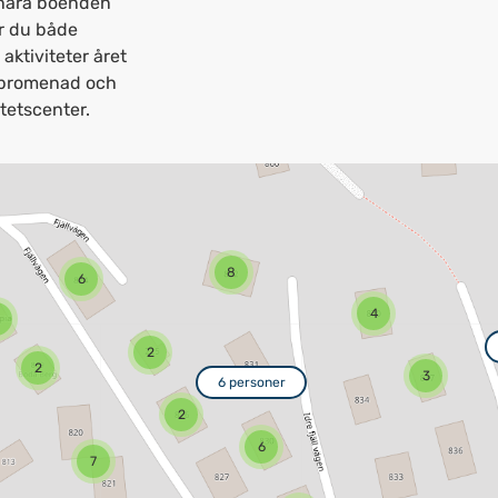
nära boenden
ar du både
aktiviteter året
n promenad och
itetscenter.
8
6
4
2
2
3
6 personer
2
6
7