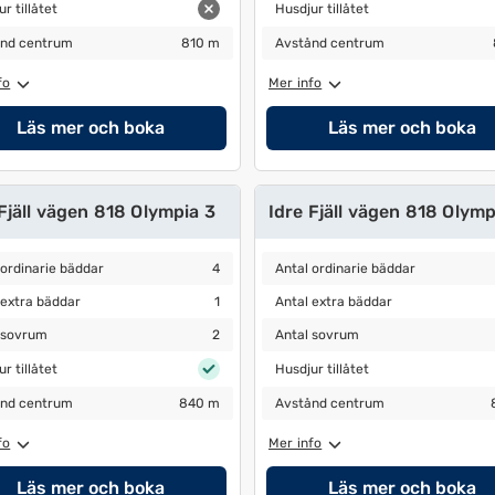
 tillåtet
Husdjur tillåtet
r tillåtet
Husdjur tillåtet
nd centrum
810 m
Avstånd centrum
810 m
nd centrum
810 m
Avstånd centrum
fo
Mer info
Läs mer och boka
Läs mer och boka
Fjäll vägen 818 Olympia 3
Idre Fjäll vägen 818 Olymp
ordinarie bäddar
4
Antal ordinarie bäddar
4
 ordinarie bäddar
4
Antal ordinarie bäddar
extra bäddar
1
Antal extra bäddar
1
 extra bäddar
1
Antal extra bäddar
sovrum
2
Antal sovrum
2
 sovrum
2
Antal sovrum
 tillåtet
Husdjur tillåtet
r tillåtet
Husdjur tillåtet
nd centrum
840 m
Avstånd centrum
840 m
nd centrum
840 m
Avstånd centrum
fo
Mer info
Läs mer och boka
Läs mer och boka