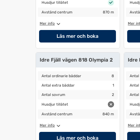
Husdjur tillåtet
Husdjur
Husdjur tillåtet
Husdju
Avstånd centrum
870 m
Avstå
Avstånd centrum
870 m
Avstå
Mer info
Mer in
Läs mer och boka
Idre Fjäll vägen 818 Olympia 2
Idre 
Antal ordinarie bäddar
8
Antal 
Antal ordinarie bäddar
8
Antal
Antal extra bäddar
1
Antal 
Antal extra bäddar
1
Antal
Antal sovrum
2
Antal 
Antal sovrum
2
Antal
Husdjur tillåtet
Husdjur
Husdjur tillåtet
Husdju
Avstånd centrum
840 m
Avstå
Avstånd centrum
840 m
Avstå
Mer info
Mer in
Läs mer och boka