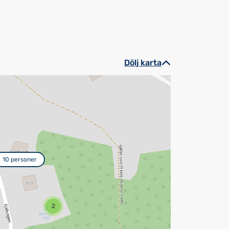
Dölj karta
10 personer
2