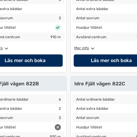
extra bäddar
Antal extra bäddar
 extra bäddar
Antal extra bäddar
sovrum
3
Antal sovrum
3
 sovrum
3
Antal sovrum
 tillåtet
Husdjur tillåtet
r tillåtet
Husdjur tillåtet
nd centrum
910 m
Avstånd centrum
910 m
nd centrum
910 m
Avstånd centrum
fo
Mer info
Läs mer och boka
Läs mer och boka
 Fjäll vägen 822B
Idre Fjäll vägen 822C
ordinarie bäddar
6
Antal ordinarie bäddar
6
 ordinarie bäddar
6
Antal ordinarie bäddar
extra bäddar
2
Antal extra bäddar
 extra bäddar
2
Antal extra bäddar
sovrum
3
Antal sovrum
3
 sovrum
3
Antal sovrum
 tillåtet
Husdjur tillåtet
r tillåtet
Husdjur tillåtet
nd centrum
930 m
Avstånd centrum
930 m
nd centrum
930 m
Avstånd centrum