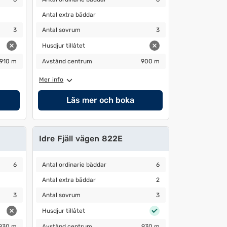
Antal extra bäddar
Antal extra bäddar
Antal sovrum
3
3
Antal sovrum
3
Husdjur tillåtet
Husdjur tillåtet
Avstånd centrum
900 m
910 m
Avstånd centrum
900 m
Mer info
Läs mer och boka
Idre Fjäll vägen 822E
Antal ordinarie bäddar
6
6
Antal ordinarie bäddar
6
Antal extra bäddar
2
Antal extra bäddar
2
Antal sovrum
3
3
Antal sovrum
3
Husdjur tillåtet
Husdjur tillåtet
Avstånd centrum
930 m
930 m
Avstånd centrum
930 m