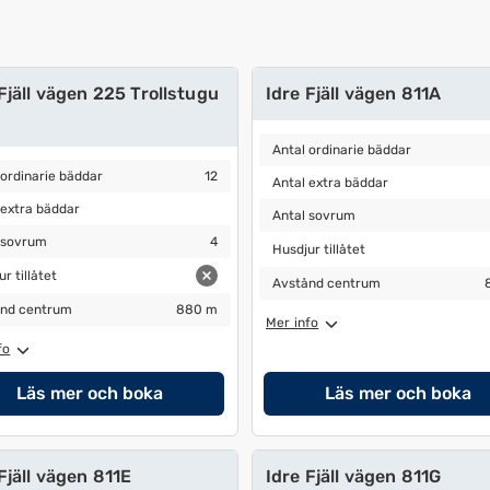
ern
Fjäll vägen 225 Trollstugu
Idre Fjäll vägen 811A
Antal ordinarie bäddar
7
Antal ordinarie bäddar
ordinarie bäddar
12
Antal extra bäddar
2
 ordinarie bäddar
12
Antal extra bäddar
ecknet
extra bäddar
Antal sovrum
3
 extra bäddar
Antal sovrum
sovrum
4
Husdjur tillåtet
 sovrum
4
Husdjur tillåtet
 tillåtet
r tillåtet
Avstånd centrum
800 m
Avstånd centrum
nd centrum
880 m
nd centrum
880 m
ommandon
Mer info
fo
Läs mer och boka
Läs mer och boka
Fjäll vägen 811E
Idre Fjäll vägen 811G