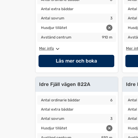
Antal extra bäddar
Antal 
Antal extra bäddar
Antal
Antal sovrum
3
Antal 
Antal sovrum
3
Antal
Husdjur tillåtet
Husdjur
Husdjur tillåtet
Husdju
Avstånd centrum
910 m
Avstå
Avstånd centrum
910 m
Avstå
Mer info
Mer in
Läs mer och boka
Idre Fjäll vägen 822A
Idre
Antal ordinarie bäddar
6
Antal 
Antal ordinarie bäddar
6
Antal
Antal extra bäddar
Antal 
Antal extra bäddar
Antal
Antal sovrum
3
Antal 
Antal sovrum
3
Antal
Husdjur tillåtet
Husdjur
Husdjur tillåtet
Husdju
Avstånd centrum
930 m
Avstå
Avstånd centrum
930 m
Avstå