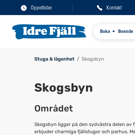
Öppettider
Kontakt
Boka
Boende
Stuga & lägenhet
Skogsbyn
Skogsbyn
Området
Skogsbyn ligger på den sydvästra delen av fj
erbjuder charmiga fjällstugor och parhus. Me