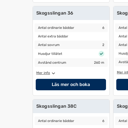
datum
datum.
Skogsslingan 36
Skog
Antal ordinarie bäddar
6
Antal 
Antal ordinarie bäddar
6
Antal
Antal extra bäddar
Antal 
Antal extra bäddar
Antal
Antal sovrum
2
Antal 
Antal sovrum
2
Antal
Husdjur tillåtet
Husdjur
Husdju
Husdjur tillåtet
Avstå
Avstånd centrum
260 m
Avstå
Avstånd centrum
260 m
Mer in
Mer info
Läs mer och boka
Skogsslingan 38C
Skog
Antal ordinarie bäddar
6
Antal 
Antal ordinarie bäddar
6
Antal