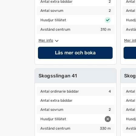
Antal extra bäddar
2
Antal 
Antal extra bäddar
2
Antal
Antal sovrum
2
Antal 
Antal sovrum
2
Antal
Husdjur tillåtet
Husdjur
Husdjur tillåtet
Husdju
Avstånd centrum
310 m
Avstå
Avstånd centrum
310 m
Avstå
Mer info
Mer in
Läs mer och boka
Skogsslingan 41
Skog
Antal ordinarie bäddar
4
Antal 
Antal ordinarie bäddar
4
Antal
Antal extra bäddar
Antal 
Antal extra bäddar
Antal
Antal sovrum
2
Antal 
Antal sovrum
2
Antal
Husdjur tillåtet
Husdjur
Husdjur tillåtet
Husdju
Avstånd centrum
330 m
Avstå
Avstånd centrum
330 m
Avstå