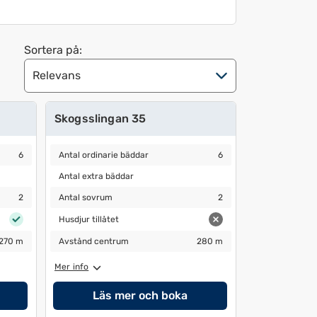
Sortera på:
Skogsslingan 35
Antal ordinarie bäddar
6
6
Antal ordinarie bäddar
6
Antal extra bäddar
Antal extra bäddar
Antal sovrum
2
2
Antal sovrum
2
Husdjur tillåtet
Husdjur tillåtet
Avstånd centrum
280 m
270 m
Avstånd centrum
280 m
Mer info
Läs mer och boka