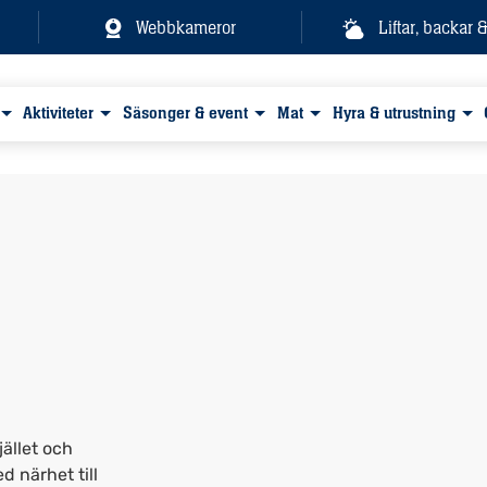
Webbkameror
Liftar, backar 
Aktiviteter
Säsonger & event
Mat
Hyra & utrustning
ället och
d närhet till