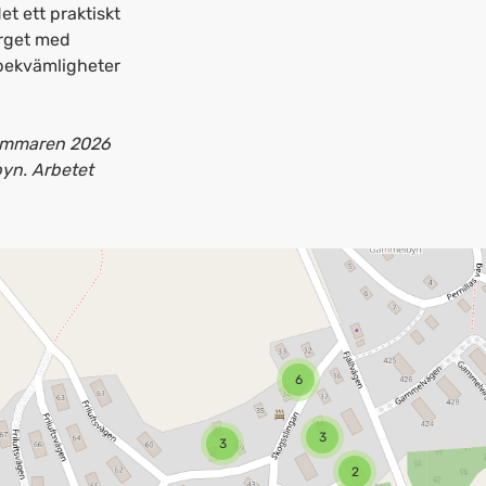
t ett praktiskt
orget med
 bekvämligheter
ommaren 2026
byn. Arbetet
6
3
3
2