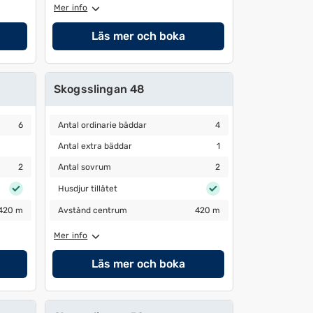
Mer info
Läs mer och boka
Skogsslingan 48
Antal ordinarie bäddar
4
6
Antal ordinarie bäddar
4
Antal extra bäddar
1
Antal extra bäddar
1
Antal sovrum
2
2
Antal sovrum
2
Husdjur tillåtet
Husdjur tillåtet
Avstånd centrum
420 m
420 m
Avstånd centrum
420 m
Mer info
Läs mer och boka