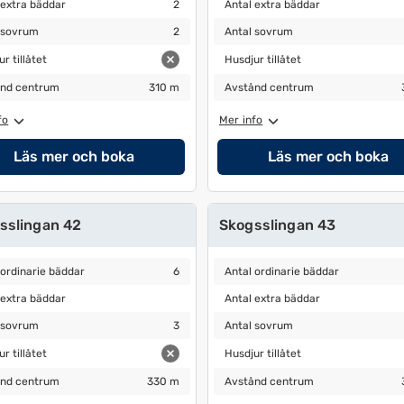
extra bäddar
2
Antal extra bäddar
 extra bäddar
2
Antal extra bäddar
sovrum
2
Antal sovrum
2
 sovrum
2
Antal sovrum
 tillåtet
Husdjur tillåtet
r tillåtet
Husdjur tillåtet
nd centrum
310 m
Avstånd centrum
320 m
nd centrum
310 m
Avstånd centrum
fo
Mer info
Läs mer och boka
Läs mer och boka
sslingan 42
Skogsslingan 43
ordinarie bäddar
6
Antal ordinarie bäddar
6
 ordinarie bäddar
6
Antal ordinarie bäddar
extra bäddar
Antal extra bäddar
 extra bäddar
Antal extra bäddar
sovrum
3
Antal sovrum
2
 sovrum
3
Antal sovrum
 tillåtet
Husdjur tillåtet
r tillåtet
Husdjur tillåtet
nd centrum
330 m
Avstånd centrum
340 m
nd centrum
330 m
Avstånd centrum