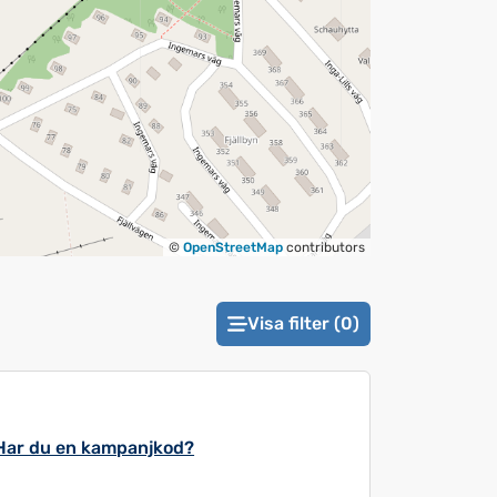
©
OpenStreetMap
contributors
Visa filter (0)
Har du en kampanjkod?