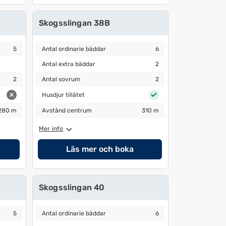
Skogsslingan 38B
Antal ordinarie bäddar
6
5
Antal ordinarie bäddar
6
Antal extra bäddar
2
Antal extra bäddar
2
Antal sovrum
2
2
Antal sovrum
2
Husdjur tillåtet
Husdjur tillåtet
Avstånd centrum
310 m
280 m
Avstånd centrum
310 m
Mer info
Läs mer och boka
Skogsslingan 40
Antal ordinarie bäddar
6
5
Antal ordinarie bäddar
6