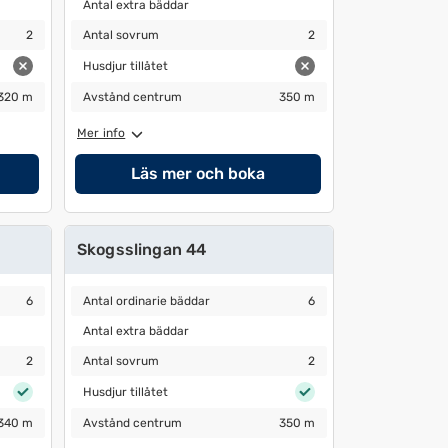
Antal extra bäddar
Antal extra bäddar
Antal sovrum
2
2
Antal sovrum
2
Husdjur tillåtet
Husdjur tillåtet
Avstånd centrum
350 m
320 m
Avstånd centrum
350 m
Mer info
Läs mer och boka
Skogsslingan 44
Antal ordinarie bäddar
6
6
Antal ordinarie bäddar
6
Antal extra bäddar
Antal extra bäddar
Antal sovrum
2
2
Antal sovrum
2
Husdjur tillåtet
Husdjur tillåtet
Avstånd centrum
350 m
340 m
Avstånd centrum
350 m