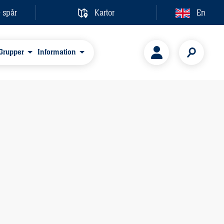
& spår
Kartor
En
Grupper
Information