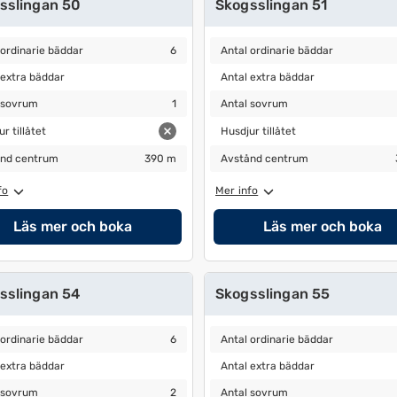
sslingan 50
Skogsslingan 51
ordinarie bäddar
6
Antal ordinarie bäddar
6
 ordinarie bäddar
6
Antal ordinarie bäddar
extra bäddar
Antal extra bäddar
 extra bäddar
Antal extra bäddar
sovrum
1
Antal sovrum
1
 sovrum
1
Antal sovrum
 tillåtet
Husdjur tillåtet
r tillåtet
Husdjur tillåtet
nd centrum
390 m
Avstånd centrum
370 m
nd centrum
390 m
Avstånd centrum
fo
Mer info
Läs mer och boka
Läs mer och boka
sslingan 54
Skogsslingan 55
ordinarie bäddar
6
Antal ordinarie bäddar
6
 ordinarie bäddar
6
Antal ordinarie bäddar
extra bäddar
Antal extra bäddar
 extra bäddar
Antal extra bäddar
sovrum
2
Antal sovrum
2
 sovrum
2
Antal sovrum