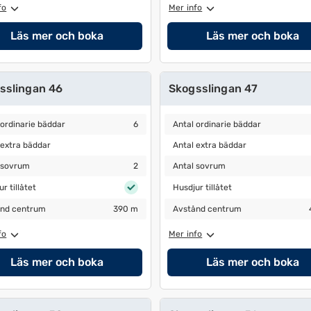
fo
Mer info
Läs mer och boka
Läs mer och boka
sslingan 46
Skogsslingan 47
ordinarie bäddar
6
Antal ordinarie bäddar
6
 ordinarie bäddar
6
Antal ordinarie bäddar
extra bäddar
Antal extra bäddar
 extra bäddar
Antal extra bäddar
sovrum
2
Antal sovrum
2
 sovrum
2
Antal sovrum
 tillåtet
Husdjur tillåtet
r tillåtet
Husdjur tillåtet
nd centrum
390 m
Avstånd centrum
420 m
nd centrum
390 m
Avstånd centrum
fo
Mer info
Läs mer och boka
Läs mer och boka