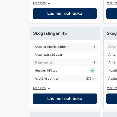
Mer info
Mer in
Läs mer och boka
Skogsslingan 45
Skog
Antal ordinarie bäddar
6
Antal 
Antal ordinarie bäddar
6
Antal
Antal extra bäddar
Antal 
Antal extra bäddar
Antal
Antal sovrum
2
Antal 
Antal sovrum
2
Antal
Husdjur tillåtet
Husdjur
Husdjur tillåtet
Husdju
Avstånd centrum
370 m
Avstå
Avstånd centrum
370 m
Avstå
Mer info
Mer in
Läs mer och boka