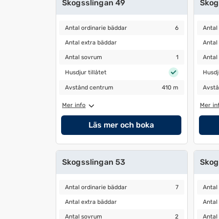
Skogsslingan 49
Skog
Antal ordinarie bäddar
6
Antal 
Antal ordinarie bäddar
6
Antal
Antal extra bäddar
Antal 
Antal extra bäddar
Antal
Antal sovrum
1
Antal 
Antal sovrum
1
Antal
Husdjur tillåtet
Husdjur
Husdjur tillåtet
Husdju
Avstånd centrum
410 m
Avstå
Avstånd centrum
410 m
Avstå
Mer info
Mer in
Läs mer och boka
Skogsslingan 53
Skog
Antal ordinarie bäddar
7
Antal 
Antal ordinarie bäddar
7
Antal
Antal extra bäddar
Antal 
Antal extra bäddar
Antal
Antal sovrum
2
Antal 
Antal sovrum
2
Antal