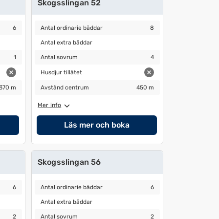
Skogsslingan 52
Antal ordinarie bäddar
8
6
Antal ordinarie bäddar
8
Antal extra bäddar
Antal extra bäddar
Antal sovrum
4
1
Antal sovrum
4
Husdjur tillåtet
Husdjur tillåtet
Avstånd centrum
450 m
370 m
Avstånd centrum
450 m
Mer info
Läs mer och boka
Skogsslingan 56
Antal ordinarie bäddar
6
6
Antal ordinarie bäddar
6
Antal extra bäddar
Antal extra bäddar
Antal sovrum
2
2
Antal sovrum
2