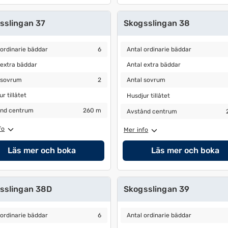
sslingan 37
Skogsslingan 38
ordinarie bäddar
6
Antal ordinarie bäddar
5
 ordinarie bäddar
6
Antal ordinarie bäddar
extra bäddar
Antal extra bäddar
 extra bäddar
Antal extra bäddar
sovrum
2
Antal sovrum
2
 sovrum
2
Antal sovrum
 tillåtet
Husdjur tillåtet
r tillåtet
Husdjur tillåtet
nd centrum
260 m
Avstånd centrum
280 m
nd centrum
260 m
Avstånd centrum
fo
Mer info
Läs mer och boka
Läs mer och boka
sslingan 38D
Skogsslingan 39
ordinarie bäddar
6
Antal ordinarie bäddar
5
 ordinarie bäddar
6
Antal ordinarie bäddar