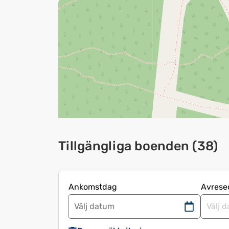
Tillgängliga boenden
(
38
)
Ankomstdag
Avresedag
Navigera
Navige
framåt
bakåt