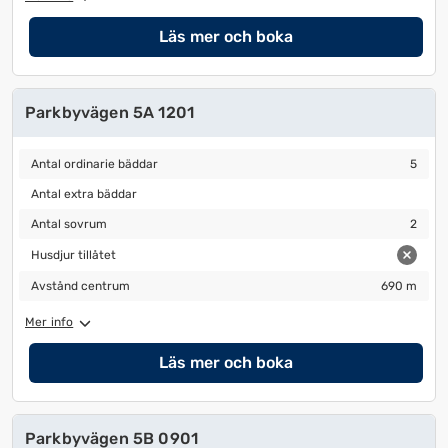
Läs mer och boka
Parkbyvägen 5A 1201
Antal ordinarie bäddar
5
Antal ordinarie bäddar
5
Antal extra bäddar
Antal extra bäddar
Antal sovrum
2
Antal sovrum
2
Husdjur tillåtet
Husdjur tillåtet
Avstånd centrum
690 m
Avstånd centrum
690 m
Mer info
Läs mer och boka
Parkbyvägen 5B 0901