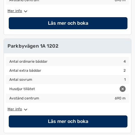
Avstånd centrum
690 m
Mer info
Läs mer och boka
Parkbyvägen 1A 1202
Antal ordinarie bäddar
4
Antal ordinarie bäddar
4
Antal extra bäddar
2
Antal extra bäddar
2
Antal sovrum
1
Antal sovrum
1
Husdjur tillåtet
Husdjur tillåtet
Avstånd centrum
690 m
Avstånd centrum
690 m
Mer info
Läs mer och boka