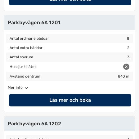
Parkbyvägen 6A 1201
Antal ordinarie bäddar
8
Antal ordinarie bäddar
8
Antal extra bäddar
2
Antal extra bäddar
2
Antal sovrum
3
Antal sovrum
3
Husdjur tillåtet
Husdjur tillåtet
Avstånd centrum
840 m
Avstånd centrum
840 m
Mer info
Läs mer och boka
Parkbyvägen 6A 1202
Antal ordinarie bäddar
4