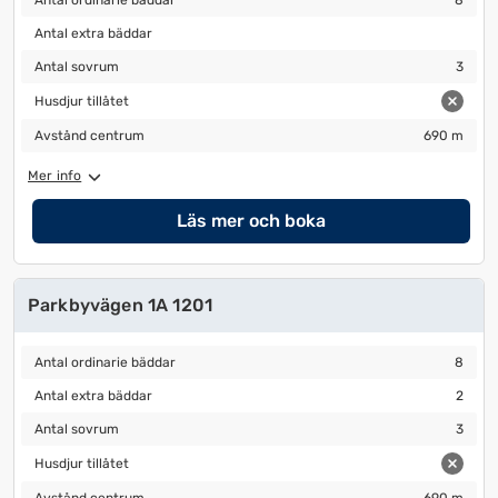
Antal ordinarie bäddar
8
Antal extra bäddar
Antal extra bäddar
Antal sovrum
3
Antal sovrum
3
Husdjur tillåtet
Husdjur tillåtet
Avstånd centrum
690 m
Avstånd centrum
690 m
Mer info
Läs mer och boka
Parkbyvägen 1A 1201
Antal ordinarie bäddar
8
Antal ordinarie bäddar
8
Antal extra bäddar
2
Antal extra bäddar
2
Antal sovrum
3
Antal sovrum
3
Husdjur tillåtet
Husdjur tillåtet
Avstånd centrum
690 m