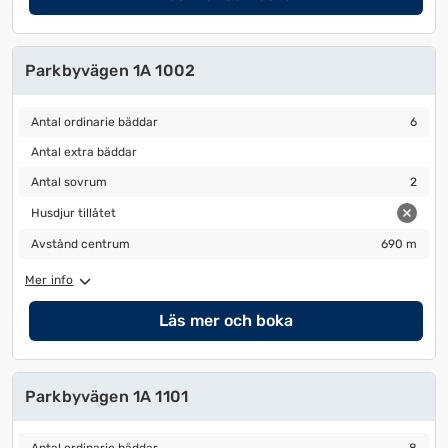
Parkbyvägen 1A 1002
Antal ordinarie bäddar
6
Antal ordinarie bäddar
6
Antal extra bäddar
Antal extra bäddar
Antal sovrum
2
Antal sovrum
2
Husdjur tillåtet
Husdjur tillåtet
Avstånd centrum
690 m
Avstånd centrum
690 m
Mer info
Läs mer och boka
Parkbyvägen 1A 1101
Antal ordinarie bäddar
8