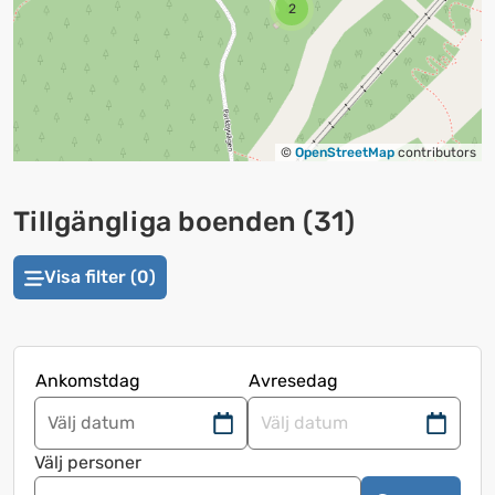
2
©
OpenStreetMap
contributors
Tillgängliga boenden
(
31
)
Visa filter (0)
Ankomstdag
Avresedag
Navigera
Navigera
framåt
bakåt
Välj personer
för
för