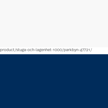
product/stuga-och-lagenhet-1000/parkbyn-47721/