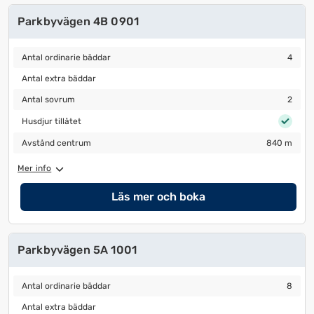
Parkbyvägen 4B 0901
Antal ordinarie bäddar
4
Antal ordinarie bäddar
4
Antal extra bäddar
Antal extra bäddar
Antal sovrum
2
Antal sovrum
2
Husdjur tillåtet
Husdjur tillåtet
Avstånd centrum
840 m
Avstånd centrum
840 m
Mer info
Läs mer och boka
Parkbyvägen 5A 1001
Antal ordinarie bäddar
8
Antal ordinarie bäddar
8
Antal extra bäddar
Antal extra bäddar