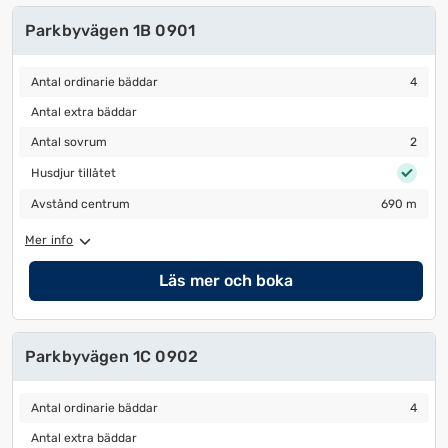
Parkbyvägen 1B 0901
Antal ordinarie bäddar
4
Antal ordinarie bäddar
4
Antal extra bäddar
Antal extra bäddar
Antal sovrum
2
Antal sovrum
2
Husdjur tillåtet
Husdjur tillåtet
Avstånd centrum
690 m
Avstånd centrum
690 m
Mer info
Läs mer och boka
Parkbyvägen 1C 0902
Antal ordinarie bäddar
4
Antal ordinarie bäddar
4
Antal extra bäddar
Antal extra bäddar