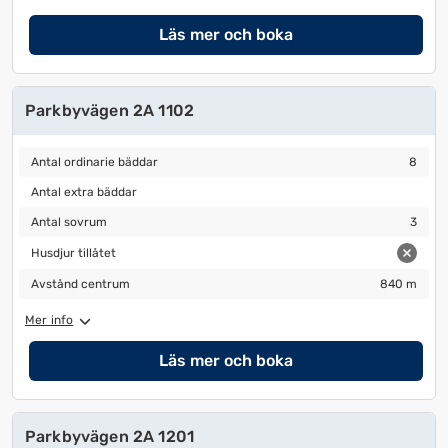
Läs mer och boka
Parkbyvägen 2A 1102
Antal ordinarie bäddar
8
Antal ordinarie bäddar
8
Antal extra bäddar
Antal extra bäddar
Antal sovrum
3
Antal sovrum
3
Husdjur tillåtet
Husdjur tillåtet
Avstånd centrum
840 m
Avstånd centrum
840 m
Mer info
Läs mer och boka
Parkbyvägen 2A 1201