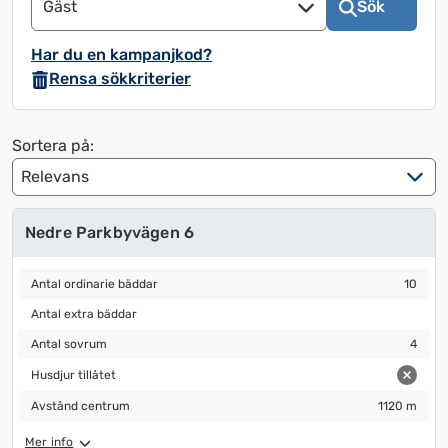
Gäst
Sök
att
att
använda
använda
Har du en kampanjkod?
kalendern
kalendern
Rensa sökkriterier
och
och
välja
välja
ett
ett
Sortera på:
datum.
datum.
Tryck
Tryck
på
på
Nedre Parkbyvägen 6
frågetecknet
frågetecknet
för
för
Antal ordinarie bäddar
10
att
att
Antal ordinarie bäddar
10
få
få
Antal extra bäddar
Antal extra bäddar
upp
upp
Antal sovrum
4
Antal sovrum
4
kortkommandon
kortkommandon
Husdjur tillåtet
för
för
Husdjur tillåtet
att
att
Avstånd centrum
1120 m
Avstånd centrum
1120 m
ändra
ändra
Mer info