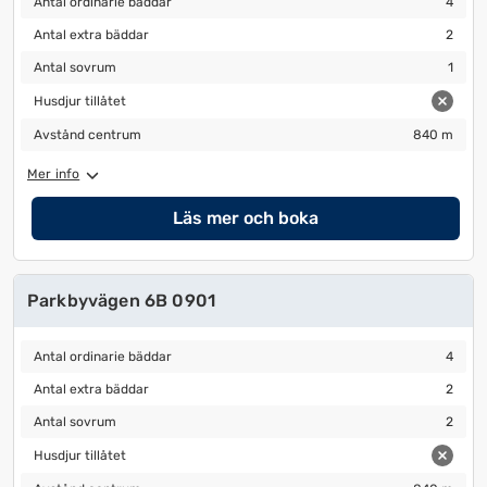
Antal ordinarie bäddar
4
Antal extra bäddar
2
Antal extra bäddar
2
Antal sovrum
1
Antal sovrum
1
Husdjur tillåtet
Husdjur tillåtet
Avstånd centrum
840 m
Avstånd centrum
840 m
Mer info
Läs mer och boka
Parkbyvägen 6B 0901
Antal ordinarie bäddar
4
Antal ordinarie bäddar
4
Antal extra bäddar
2
Antal extra bäddar
2
Antal sovrum
2
Antal sovrum
2
Husdjur tillåtet
Husdjur tillåtet
Avstånd centrum
840 m