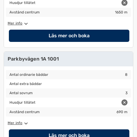
Husdjur tillåtet
Husdjur tillåtet
Avstånd centrum
1650 m
Avstånd centrum
1650 m
Mer info
Läs mer och boka
Parkbyvägen 1A 1001
Antal ordinarie bäddar
8
Antal ordinarie bäddar
8
Antal extra bäddar
Antal extra bäddar
Antal sovrum
3
Antal sovrum
3
Husdjur tillåtet
Husdjur tillåtet
Avstånd centrum
690 m
Avstånd centrum
690 m
Mer info
Läs mer och boka