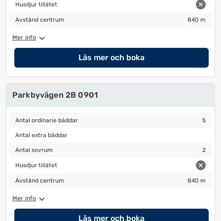
Husdjur tillåtet
Husdjur tillåtet
Avstånd centrum
840 m
Avstånd centrum
840 m
Mer info
Läs mer och boka
Parkbyvägen 2B 0901
Antal ordinarie bäddar
5
Antal ordinarie bäddar
5
Antal extra bäddar
Antal extra bäddar
Antal sovrum
2
Antal sovrum
2
Husdjur tillåtet
Husdjur tillåtet
Avstånd centrum
840 m
Avstånd centrum
840 m
Mer info
Läs mer och boka