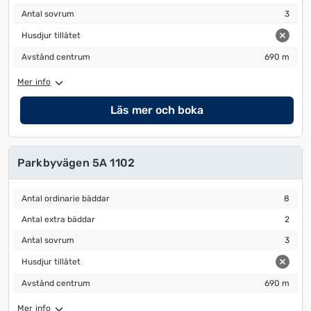
Antal sovrum
3
Antal sovrum
3
Husdjur tillåtet
Husdjur tillåtet
Avstånd centrum
690 m
Avstånd centrum
690 m
Mer info
Läs mer och boka
Parkbyvägen 5A 1102
Antal ordinarie bäddar
8
Antal ordinarie bäddar
8
Antal extra bäddar
2
Antal extra bäddar
2
Antal sovrum
3
Antal sovrum
3
Husdjur tillåtet
Husdjur tillåtet
Avstånd centrum
690 m
Avstånd centrum
690 m
Mer info