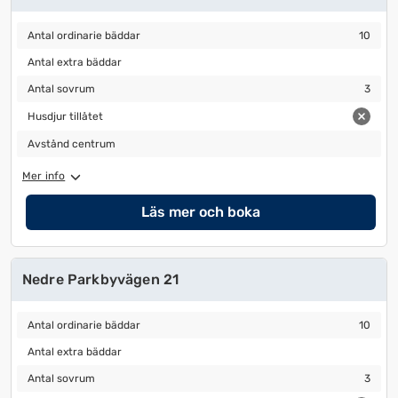
Antal ordinarie bäddar
10
Antal ordinarie bäddar
10
Antal extra bäddar
Antal extra bäddar
Antal sovrum
3
Antal sovrum
3
Husdjur tillåtet
Husdjur tillåtet
Avstånd centrum
Avstånd centrum
Mer info
Läs mer och boka
Nedre Parkbyvägen 21
Antal ordinarie bäddar
10
Antal ordinarie bäddar
10
Antal extra bäddar
Antal extra bäddar
Antal sovrum
3
Antal sovrum
3