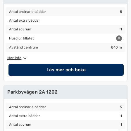
Antal ordinarie bäddar
5
Antal ordinarie bäddar
5
Antal extra bäddar
Antal extra bäddar
Antal sovrum
1
Antal sovrum
1
Husdjur tillåtet
Husdjur tillåtet
Avstånd centrum
840 m
Avstånd centrum
840 m
Mer info
Läs mer och boka
Parkbyvägen 2A 1202
Antal ordinarie bäddar
5
Antal ordinarie bäddar
5
Antal extra bäddar
1
Antal extra bäddar
1
Antal sovrum
1
Antal sovrum
1