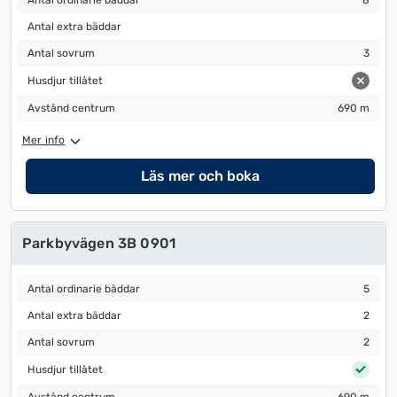
Antal ordinarie bäddar
8
Antal extra bäddar
Antal extra bäddar
Antal sovrum
3
Antal sovrum
3
Husdjur tillåtet
Husdjur tillåtet
Avstånd centrum
690 m
Avstånd centrum
690 m
Mer info
Läs mer och boka
Parkbyvägen 3B 0901
Antal ordinarie bäddar
5
Antal ordinarie bäddar
5
Antal extra bäddar
2
Antal extra bäddar
2
Antal sovrum
2
Antal sovrum
2
Husdjur tillåtet
Husdjur tillåtet
Avstånd centrum
690 m