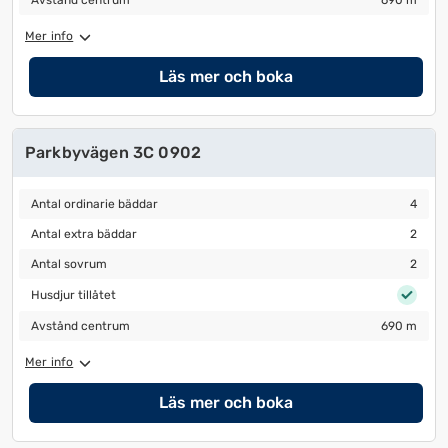
Avstånd centrum
690 m
Mer info
Läs mer och boka
Parkbyvägen 3C 0902
Antal ordinarie bäddar
4
Antal ordinarie bäddar
4
Antal extra bäddar
2
Antal extra bäddar
2
Antal sovrum
2
Antal sovrum
2
Husdjur tillåtet
Husdjur tillåtet
Avstånd centrum
690 m
Avstånd centrum
690 m
Mer info
Läs mer och boka