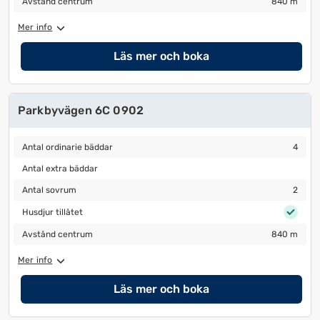
Avstånd centrum
840 m
Mer info
Läs mer och boka
Parkbyvägen 6C 0902
Antal ordinarie bäddar
4
Antal ordinarie bäddar
4
Antal extra bäddar
Antal extra bäddar
Antal sovrum
2
Antal sovrum
2
Husdjur tillåtet
Husdjur tillåtet
Avstånd centrum
840 m
Avstånd centrum
840 m
Mer info
Läs mer och boka