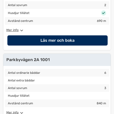
Antal sovrum
2
Antal sovrum
2
Husdjur tillåtet
Husdjur tillåtet
Avstånd centrum
690 m
Avstånd centrum
690 m
Mer info
Läs mer och boka
Parkbyvägen 2A 1001
Antal ordinarie bäddar
6
Antal ordinarie bäddar
6
Antal extra bäddar
Antal extra bäddar
Antal sovrum
3
Antal sovrum
3
Husdjur tillåtet
Husdjur tillåtet
Avstånd centrum
840 m
Avstånd centrum
840 m
Mer info