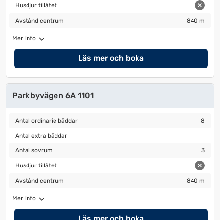
Husdjur tillåtet
Husdjur tillåtet
Avstånd centrum
840 m
Avstånd centrum
840 m
Mer info
Läs mer och boka
Parkbyvägen 6A 1101
Antal ordinarie bäddar
8
Antal ordinarie bäddar
8
Antal extra bäddar
Antal extra bäddar
Antal sovrum
3
Antal sovrum
3
Husdjur tillåtet
Husdjur tillåtet
Avstånd centrum
840 m
Avstånd centrum
840 m
Mer info
Läs mer och boka