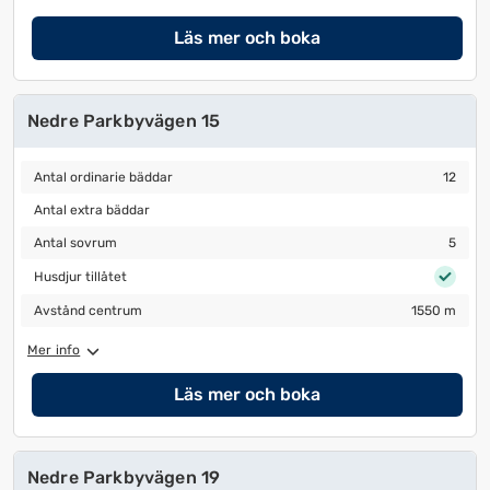
datum
datum.
Läs mer och boka
Nedre Parkbyvägen 15
Antal ordinarie bäddar
12
Antal ordinarie bäddar
12
Antal extra bäddar
Antal extra bäddar
Antal sovrum
5
Antal sovrum
5
Husdjur tillåtet
Husdjur tillåtet
Avstånd centrum
1550 m
Avstånd centrum
1550 m
Mer info
Läs mer och boka
Nedre Parkbyvägen 19