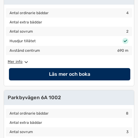
Antal ordinarie bäddar
4
Antal ordinarie bäddar
4
Antal extra bäddar
Antal extra bäddar
Antal sovrum
2
Antal sovrum
2
Husdjur tillåtet
Husdjur tillåtet
Avstånd centrum
690 m
Avstånd centrum
690 m
Mer info
Läs mer och boka
Parkbyvägen 6A 1002
Antal ordinarie bäddar
8
Antal ordinarie bäddar
8
Antal extra bäddar
Antal extra bäddar
Antal sovrum
3
Antal sovrum
3