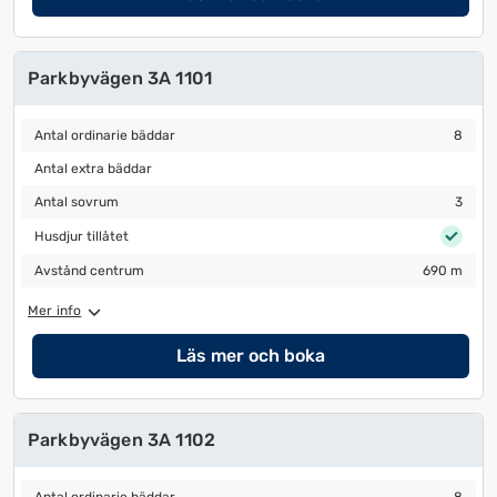
Parkbyvägen 3A 1101
Antal ordinarie bäddar
8
Antal ordinarie bäddar
8
Antal extra bäddar
Antal extra bäddar
Antal sovrum
3
Antal sovrum
3
Husdjur tillåtet
Husdjur tillåtet
Avstånd centrum
690 m
Avstånd centrum
690 m
Mer info
Läs mer och boka
Parkbyvägen 3A 1102
Antal ordinarie bäddar
8