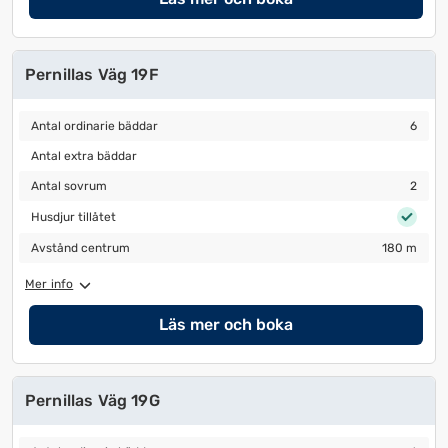
Pernillas Väg 19F
Antal ordinarie bäddar
6
Antal ordinarie bäddar
6
Antal extra bäddar
Antal extra bäddar
Antal sovrum
2
Antal sovrum
2
Husdjur tillåtet
Husdjur tillåtet
Avstånd centrum
180 m
Avstånd centrum
180 m
Mer info
Läs mer och boka
Pernillas Väg 19G
Antal ordinarie bäddar
6