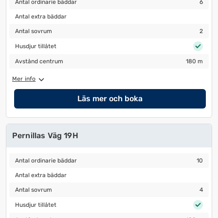
Antal ordinarie bäddar
6
Antal extra bäddar
Antal extra bäddar
Antal sovrum
2
Antal sovrum
2
Husdjur tillåtet
Husdjur tillåtet
Avstånd centrum
180 m
Avstånd centrum
180 m
Mer info
Läs mer och boka
Pernillas Väg 19H
Antal ordinarie bäddar
10
Antal ordinarie bäddar
10
Antal extra bäddar
Antal extra bäddar
Antal sovrum
4
Antal sovrum
4
Husdjur tillåtet
Husdjur tillåtet
Avstånd centrum
180 m