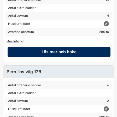
Antal ordinarie bäddar
10
Antal extra bäddar
Antal extra bäddar
Antal sovrum
4
Antal sovrum
4
Husdjur tillåtet
Husdjur tillåtet
Avstånd centrum
280 m
Avstånd centrum
280 m
Mer info
Läs mer och boka
Pernillas väg 17B
Antal ordinarie bäddar
6
Antal ordinarie bäddar
6
Antal extra bäddar
Antal extra bäddar
Antal sovrum
2
Antal sovrum
2
Husdjur tillåtet
Husdjur tillåtet
Avstånd centrum
280 m