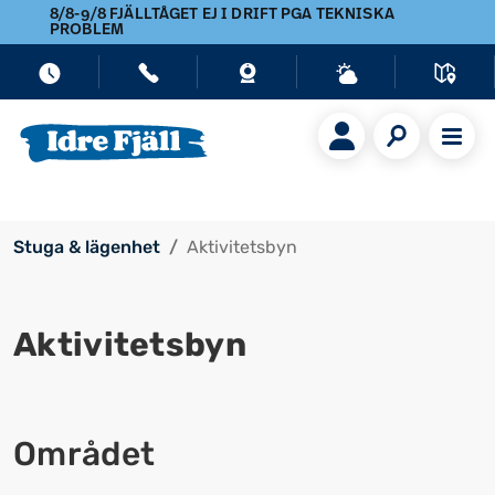
8/8-9/8 FJÄLLTÅGET EJ I DRIFT PGA TEKNISKA
PROBLEM
Stuga & lägenhet
Aktivitetsbyn
Aktivitetsbyn
Området