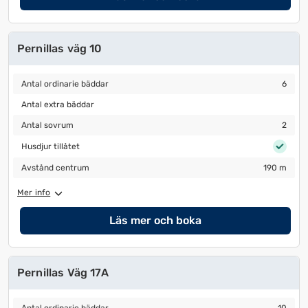
Pernillas väg 10
Antal ordinarie bäddar
6
Antal ordinarie bäddar
6
Antal extra bäddar
Antal extra bäddar
Antal sovrum
2
Antal sovrum
2
Husdjur tillåtet
Husdjur tillåtet
Avstånd centrum
190 m
Avstånd centrum
190 m
Mer info
Läs mer och boka
Pernillas Väg 17A
Antal ordinarie bäddar
10