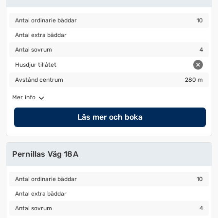
Antal ordinarie bäddar
10
Antal ordinarie bäddar
10
Antal extra bäddar
Antal extra bäddar
Antal sovrum
4
Antal sovrum
4
Husdjur tillåtet
Husdjur tillåtet
Avstånd centrum
280 m
Avstånd centrum
280 m
Mer info
Läs mer och boka
Pernillas Väg 18A
Antal ordinarie bäddar
10
Antal ordinarie bäddar
10
Antal extra bäddar
Antal extra bäddar
Antal sovrum
4
Antal sovrum
4