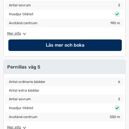
Antal sovrum
2
Antal sovrum
2
Husdjur tillåtet
Husdjur tillåtet
Avstånd centrum
190 m
Avstånd centrum
190 m
Mer info
Läs mer och boka
Pernillas väg 5
Antal ordinarie bäddar
6
Antal ordinarie bäddar
6
Antal extra bäddar
Antal extra bäddar
Antal sovrum
2
Antal sovrum
2
Husdjur tillåtet
Husdjur tillåtet
Avstånd centrum
330 m
Avstånd centrum
330 m
Mer info