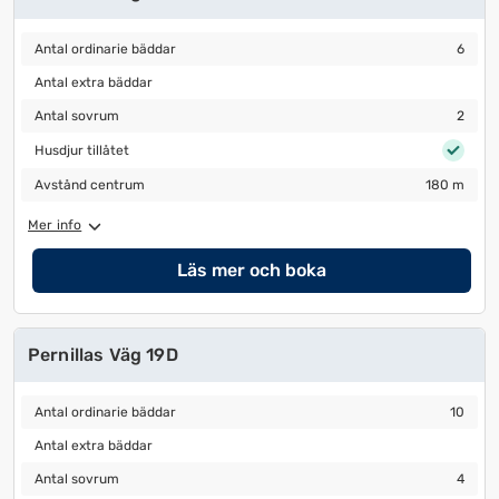
Antal ordinarie bäddar
6
Antal ordinarie bäddar
6
Antal extra bäddar
Antal extra bäddar
Antal sovrum
2
Antal sovrum
2
Husdjur tillåtet
Husdjur tillåtet
Avstånd centrum
180 m
Avstånd centrum
180 m
Mer info
Läs mer och boka
Pernillas Väg 19D
Antal ordinarie bäddar
10
Antal ordinarie bäddar
10
Antal extra bäddar
Antal extra bäddar
Antal sovrum
4
Antal sovrum
4