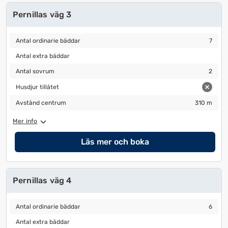
Pernillas väg 3
Antal ordinarie bäddar
7
Antal ordinarie bäddar
7
Antal extra bäddar
Antal extra bäddar
Antal sovrum
2
Antal sovrum
2
Husdjur tillåtet
Husdjur tillåtet
Avstånd centrum
310 m
Avstånd centrum
310 m
Mer info
Läs mer och boka
Pernillas väg 4
Antal ordinarie bäddar
6
Antal ordinarie bäddar
6
Antal extra bäddar
Antal extra bäddar