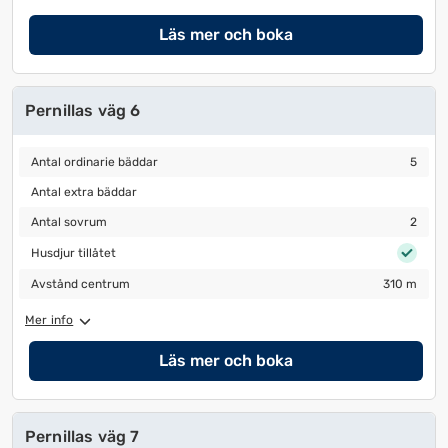
Läs mer och boka
Pernillas väg 6
Antal ordinarie bäddar
5
Antal ordinarie bäddar
5
Antal extra bäddar
Antal extra bäddar
Antal sovrum
2
Antal sovrum
2
Husdjur tillåtet
Husdjur tillåtet
Avstånd centrum
310 m
Avstånd centrum
310 m
Mer info
Läs mer och boka
Pernillas väg 7