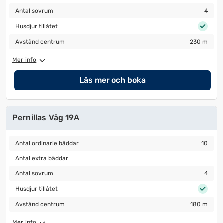
Antal sovrum
4
Antal sovrum
4
Husdjur tillåtet
Husdjur tillåtet
Avstånd centrum
230 m
Avstånd centrum
230 m
Mer info
Läs mer och boka
Pernillas Väg 19A
Antal ordinarie bäddar
10
Antal ordinarie bäddar
10
Antal extra bäddar
Antal extra bäddar
Antal sovrum
4
Antal sovrum
4
Husdjur tillåtet
Husdjur tillåtet
Avstånd centrum
180 m
Avstånd centrum
180 m
Mer info