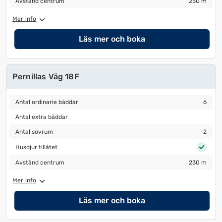
Avstånd centrum
230 m
Mer info
Läs mer och boka
Pernillas Väg 18F
Antal ordinarie bäddar
6
Antal ordinarie bäddar
6
Antal extra bäddar
Antal extra bäddar
Antal sovrum
2
Antal sovrum
2
Husdjur tillåtet
Husdjur tillåtet
Avstånd centrum
230 m
Avstånd centrum
230 m
Mer info
Läs mer och boka