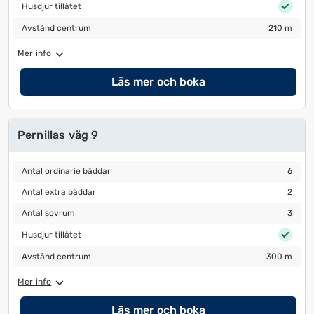
Husdjur tillåtet
Husdjur tillåtet
Avstånd centrum
210 m
Avstånd centrum
210 m
Mer info
Läs mer och boka
Pernillas väg 9
Antal ordinarie bäddar
6
Antal ordinarie bäddar
6
Antal extra bäddar
2
Antal extra bäddar
2
Antal sovrum
3
Antal sovrum
3
Husdjur tillåtet
Husdjur tillåtet
Avstånd centrum
300 m
Avstånd centrum
300 m
Mer info
Läs mer och boka