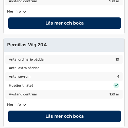
Avstånd centrum
180 m
Mer info
Läs mer och boka
Pernillas Väg 20A
Antal ordinarie bäddar
10
Antal ordinarie bäddar
10
Antal extra bäddar
Antal extra bäddar
Antal sovrum
4
Antal sovrum
4
Husdjur tillåtet
Husdjur tillåtet
Avstånd centrum
130 m
Avstånd centrum
130 m
Mer info
Läs mer och boka