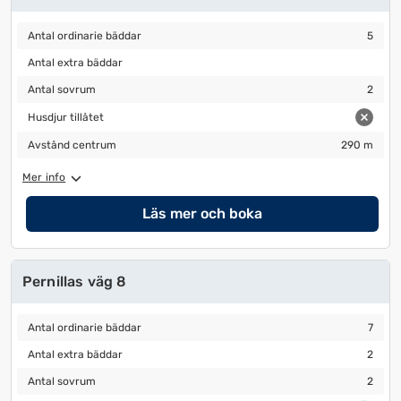
Antal ordinarie bäddar
5
Antal ordinarie bäddar
5
Antal extra bäddar
Antal extra bäddar
Antal sovrum
2
Antal sovrum
2
Husdjur tillåtet
Husdjur tillåtet
Avstånd centrum
290 m
Avstånd centrum
290 m
Mer info
Läs mer och boka
Pernillas väg 8
Antal ordinarie bäddar
7
Antal ordinarie bäddar
7
Antal extra bäddar
2
Antal extra bäddar
2
Antal sovrum
2
Antal sovrum
2