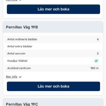
Läs mer och boka
Pernillas Väg 19B
Antal ordinarie bäddar
6
Antal ordinarie bäddar
6
Antal extra bäddar
Antal extra bäddar
Antal sovrum
2
Antal sovrum
2
Husdjur tillåtet
Husdjur tillåtet
Avstånd centrum
180 m
Avstånd centrum
180 m
Mer info
Läs mer och boka
Pernillas Väg 19C