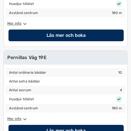
Husdjur tillåtet
Husdjur tillåtet
Avstånd centrum
180 m
Avstånd centrum
180 m
Mer info
Läs mer och boka
Pernillas Väg 19E
Antal ordinarie bäddar
10
Antal ordinarie bäddar
10
Antal extra bäddar
Antal extra bäddar
Antal sovrum
4
Antal sovrum
4
Husdjur tillåtet
Husdjur tillåtet
Avstånd centrum
180 m
Avstånd centrum
180 m
Mer info
Läs mer och boka