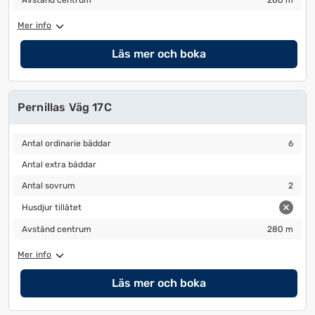
Avstånd centrum
280 m
Mer info
Läs mer och boka
Pernillas Väg 17C
Antal ordinarie bäddar
6
Antal ordinarie bäddar
6
Antal extra bäddar
Antal extra bäddar
Antal sovrum
2
Antal sovrum
2
Husdjur tillåtet
Husdjur tillåtet
Avstånd centrum
280 m
Avstånd centrum
280 m
Mer info
Läs mer och boka