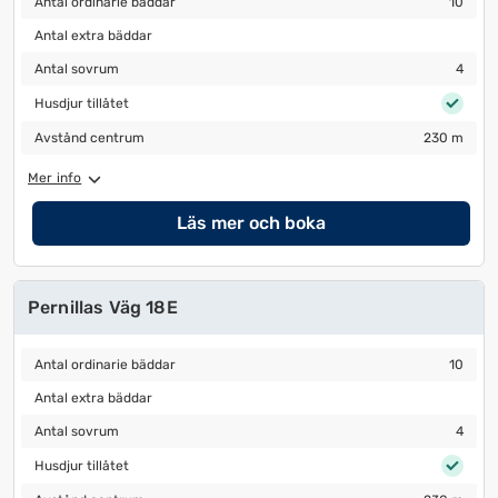
Antal ordinarie bäddar
10
Antal extra bäddar
Antal extra bäddar
Antal sovrum
4
Antal sovrum
4
Husdjur tillåtet
Husdjur tillåtet
Avstånd centrum
230 m
Avstånd centrum
230 m
Mer info
Läs mer och boka
Pernillas Väg 18E
Antal ordinarie bäddar
10
Antal ordinarie bäddar
10
Antal extra bäddar
Antal extra bäddar
Antal sovrum
4
Antal sovrum
4
Husdjur tillåtet
Husdjur tillåtet
Avstånd centrum
230 m