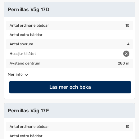
Pernillas Väg 17D
Antal ordinarie bäddar
10
Antal ordinarie bäddar
10
Antal extra bäddar
Antal extra bäddar
Antal sovrum
4
Antal sovrum
4
Husdjur tillåtet
Husdjur tillåtet
Avstånd centrum
280 m
Avstånd centrum
280 m
Mer info
Läs mer och boka
Pernillas Väg 17E
Antal ordinarie bäddar
10
Antal ordinarie bäddar
10
Antal extra bäddar
Antal extra bäddar