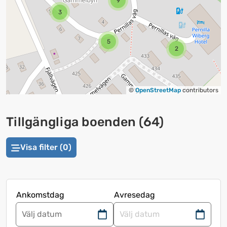
9
3
5
2
©
OpenStreetMap
contributors
Tillgängliga boenden
(
64
)
Visa filter (0)
Ankomstdag
Avresedag
Navigera
Navigera