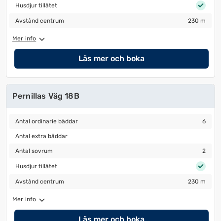
Husdjur tillåtet
Husdjur tillåtet
Avstånd centrum
230 m
Avstånd centrum
230 m
Mer info
Läs mer och boka
Pernillas Väg 18B
Antal ordinarie bäddar
6
Antal ordinarie bäddar
6
Antal extra bäddar
Antal extra bäddar
Antal sovrum
2
Antal sovrum
2
Husdjur tillåtet
Husdjur tillåtet
Avstånd centrum
230 m
Avstånd centrum
230 m
Mer info
Läs mer och boka