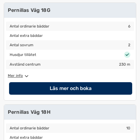
Pernillas Väg 18G
Antal ordinarie bäddar
6
Antal ordinarie bäddar
6
Antal extra bäddar
Antal extra bäddar
Antal sovrum
2
Antal sovrum
2
Husdjur tillåtet
Husdjur tillåtet
Avstånd centrum
230 m
Avstånd centrum
230 m
Mer info
Läs mer och boka
Pernillas Väg 18H
Antal ordinarie bäddar
10
Antal ordinarie bäddar
10
Antal extra bäddar
Antal extra bäddar