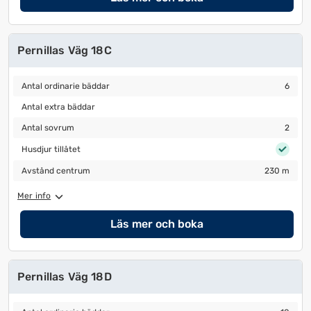
Pernillas Väg 18C
Antal ordinarie bäddar
6
Antal ordinarie bäddar
6
Antal extra bäddar
Antal extra bäddar
Antal sovrum
2
Antal sovrum
2
Husdjur tillåtet
Husdjur tillåtet
Avstånd centrum
230 m
Avstånd centrum
230 m
Mer info
Läs mer och boka
Pernillas Väg 18D
Antal ordinarie bäddar
10