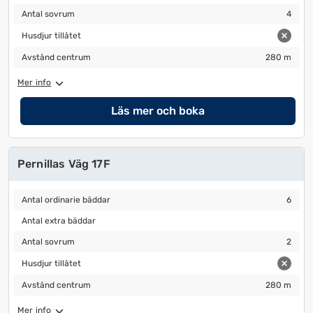
Antal sovrum
4
Antal sovrum
4
Husdjur tillåtet
Husdjur tillåtet
Avstånd centrum
280 m
Avstånd centrum
280 m
Mer info
Läs mer och boka
Pernillas Väg 17F
Antal ordinarie bäddar
6
Antal ordinarie bäddar
6
Antal extra bäddar
Antal extra bäddar
Antal sovrum
2
Antal sovrum
2
Husdjur tillåtet
Husdjur tillåtet
Avstånd centrum
280 m
Avstånd centrum
280 m
Mer info