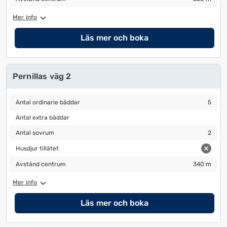
ändra
ändra
Mer info
datum
datum.
Läs mer och boka
Pernillas väg 2
Antal ordinarie bäddar
5
Antal ordinarie bäddar
5
Antal extra bäddar
Antal extra bäddar
Antal sovrum
2
Antal sovrum
2
Husdjur tillåtet
Husdjur tillåtet
Avstånd centrum
340 m
Avstånd centrum
340 m
Mer info
Läs mer och boka