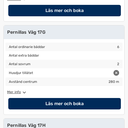
Läs mer och boka
Pernillas Väg 17G
Antal ordinarie bäddar
6
Antal ordinarie bäddar
6
Antal extra bäddar
Antal extra bäddar
Antal sovrum
2
Antal sovrum
2
Husdjur tillåtet
Husdjur tillåtet
Avstånd centrum
280 m
Avstånd centrum
280 m
Mer info
Läs mer och boka
Pernillas Väg 17H