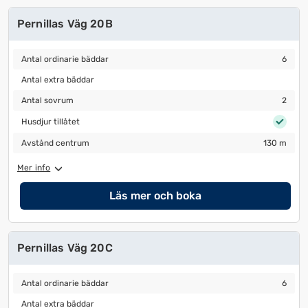
Pernillas Väg 20B
Antal ordinarie bäddar
6
Antal ordinarie bäddar
6
Antal extra bäddar
Antal extra bäddar
Antal sovrum
2
Antal sovrum
2
Husdjur tillåtet
Husdjur tillåtet
Avstånd centrum
130 m
Avstånd centrum
130 m
Mer info
Läs mer och boka
Pernillas Väg 20C
Antal ordinarie bäddar
6
Antal ordinarie bäddar
6
Antal extra bäddar
Antal extra bäddar