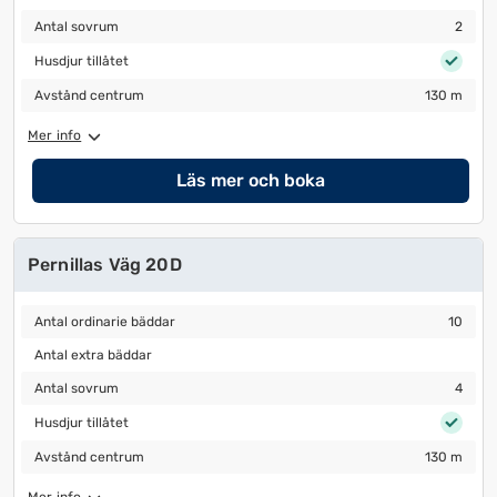
Antal sovrum
2
Antal sovrum
2
Husdjur tillåtet
Husdjur tillåtet
Avstånd centrum
130 m
Avstånd centrum
130 m
Mer info
Läs mer och boka
Pernillas Väg 20D
Antal ordinarie bäddar
10
Antal ordinarie bäddar
10
Antal extra bäddar
Antal extra bäddar
Antal sovrum
4
Antal sovrum
4
Husdjur tillåtet
Husdjur tillåtet
Avstånd centrum
130 m
Avstånd centrum
130 m