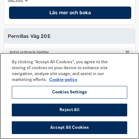
Mer info
Läs mer och boka
Pernillas Väg 20E
Antal ordinarie bäddar
10
Antal ordinarie bäddar
10
Antal extra bäddar
Antal extra bäddar
By clicking “Accept All Cookies”, you agree to the
storing of cookies on your device to enhance site
Antal sovrum
4
Antal sovrum
4
navigation, analyze site usage, and assist in our
Husdjur tillåtet
marketing efforts.
Cookie-policy
Husdjur tillåtet
Avstånd centrum
130 m
Avstånd centrum
130 m
Cookies Settings
Mer info
Reject All
Läs mer och boka
Accept All Cookies
Pernillas Väg 20F