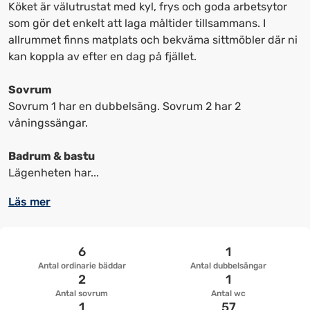
kortkommandon
kortkommandon
Köket är välutrustat med kyl, frys och goda arbetsytor
för
för
som gör det enkelt att laga måltider tillsammans. I
att
att
allrummet finns matplats och bekväma sittmöbler där ni
ändra
ändra
kan koppla av efter en dag på fjället.
datum
datum.
Sovrum
Sovrum 1 har en dubbelsäng. Sovrum 2 har 2
våningssängar.
Badrum & bastu
Lägenheten har...
Läs mer
6
1
Antal ordinarie bäddar
Antal dubbelsängar
2
1
Antal sovrum
Antal wc
1
57