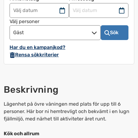
Navigera
Navigera
framåt
bakåt
Välj personer
för
för
Gäst
Sök
att
att
använda
använda
Har du en kampanjkod?
kalendern
kalendern
Rensa sökkriterier
och
och
välja
välja
ett
ett
datum.
datum.
Beskrivning
Tryck
Tryck
på
på
frågetecknet
frågetecknet
Lägenhet på övre våningen med plats för upp till 6
för
för
personer. Här bor ni hemtrevligt och bekvämt i en lugn
att
att
fjällmiljö, med närhet till aktiviteter året runt.
få
få
upp
upp
Kök och allrum