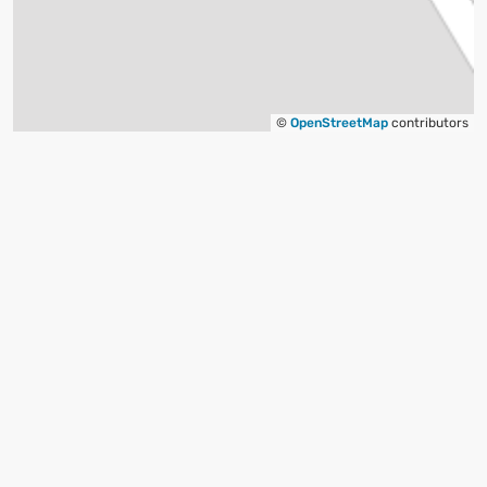
©
OpenStreetMap
contributors