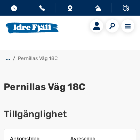
...
Pernillas Väg 18C
Pernillas Väg 18C
Visa alla bilder
Tillgänglighet
Ankomstdag
Avresedag