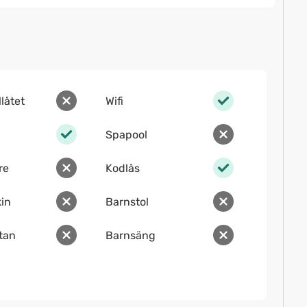
llåtet
Wifi
Spapool
re
Kodlås
in
Barnstol
ltan
Barnsäng