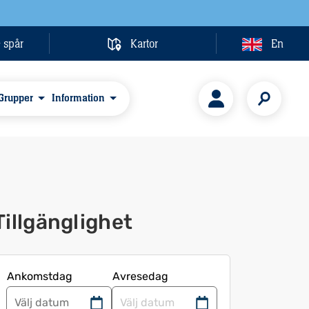
& spår
Kartor
En
Grupper
Information
Tillgänglighet
Ankomstdag
Avresedag