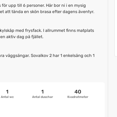
ör upp till 6 personer. Här bor ni i en mysig
et att tända en skön brasa efter dagens äventyr.
ylskåp med frysfack. I allrummet finns matplats
en aktiv dag på fjället.
ara väggsängar. Sovalkov 2 har 1 enkelsäng och 1
1
1
40
Antal wc
Antal duschar
Kvadratmeter