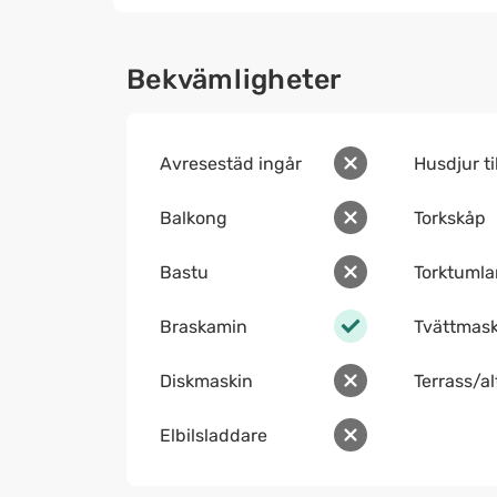
Bekvämligheter
Avresestäd ingår
Husdjur ti
Balkong
Torkskåp
Bastu
Torktumla
Braskamin
Tvättmask
Diskmaskin
Terrass/a
Elbilsladdare