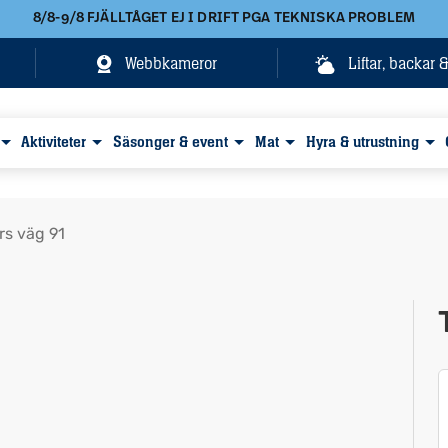
8/8-9/8 FJÄLLTÅGET EJ I DRIFT PGA TEKNISKA PROBLEM
Webbkameror
Liftar, backar 
Aktiviteter
Säsonger & event
Mat
Hyra & utrustning
s väg 91
Visa alla bilder