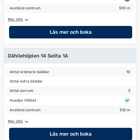
Avstånd centrum
590 m
Avstånd centrum
590 m
Mer info
Läs mer och boka
Dähliehöjden 14 Selita 1A
Antal ordinarie bäddar
10
Antal ordinarie bäddar
10
Antal extra bäddar
Antal extra bäddar
Antal sovrum
3
Antal sovrum
3
Husdjur tillåtet
Husdjur tillåtet
Avstånd centrum
510 m
Avstånd centrum
510 m
Mer info
Läs mer och boka