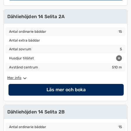
Dähliehöjden 14 Selita 2A
Antal ordinarie bäddar
15
Antal ordinarie bäddar
15
Antal extra bäddar
Antal extra bäddar
Antal sovrum
5
Antal sovrum
5
Husdjur tillåtet
Husdjur tillåtet
Avstånd centrum
510 m
Avstånd centrum
510 m
Mer info
Läs mer och boka
Dähliehöjden 14 Selita 2B
Antal ordinarie bäddar
15
Antal ordinarie bäddar
15