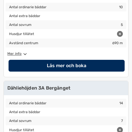
Antal ordinarie bäddar
10
Antal ordinarie bäddar
10
Antal extra bäddar
Antal extra bäddar
Antal sovrum
5
Antal sovrum
5
Husdjur tillåtet
Husdjur tillåtet
Avstånd centrum
690 m
Avstånd centrum
690 m
Mer info
Läs mer och boka
Dähliehöjden 3A Bergänget
Antal ordinarie bäddar
14
Antal ordinarie bäddar
14
Antal extra bäddar
Antal extra bäddar
Antal sovrum
7
Antal sovrum
7
Husdjur tillåtet
Husdjur tillåtet