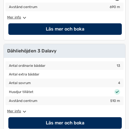
Avstånd centrum
690 m
Avstånd centrum
690 m
Mer info
Läs mer och boka
Dähliehöjden 3 Dalavy
Antal ordinarie bäddar
13
Antal ordinarie bäddar
13
Antal extra bäddar
Antal extra bäddar
Antal sovrum
4
Antal sovrum
4
Husdjur tillåtet
Husdjur tillåtet
Avstånd centrum
510 m
Avstånd centrum
510 m
Mer info
Läs mer och boka