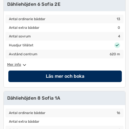
Dähliehöjden 6 Sofia 2E
Antal ordinarie bäddar
13
Antal ordinarie bäddar
13
Antal extra bäddar
0
Antal extra bäddar
0
Antal sovrum
4
Antal sovrum
4
Husdjur tillåtet
Husdjur tillåtet
Avstånd centrum
620 m
Avstånd centrum
620 m
Mer info
Läs mer och boka
Dähliehöjden 8 Sofia 1A
Antal ordinarie bäddar
16
Antal ordinarie bäddar
16
Antal extra bäddar
Antal extra bäddar
Antal sovrum
4