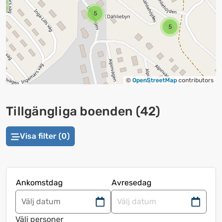
5
5
©
OpenStreetMap
contributors
Tillgängliga boenden
(
42
)
Visa filter (0)
Ankomstdag
Avresedag
Navigera
Navigera
framåt
bakåt
Välj personer