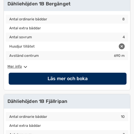
Dähliehöjden 1B Bergänget
Antal ordinarie bäddar
8
Antal ordinarie bäddar
8
Antal extra bäddar
Antal extra bäddar
Antal sovrum
4
Antal sovrum
4
Husdjur tillåtet
Husdjur tillåtet
Avstånd centrum
690 m
Avstånd centrum
690 m
Mer info
Läs mer och boka
Dähliehöjden 1B Fjällripan
Antal ordinarie bäddar
10
Antal ordinarie bäddar
10
Antal extra bäddar
Antal extra bäddar
Antal sovrum
3