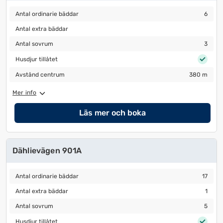
Antal ordinarie bäddar
6
Antal ordinarie bäddar
6
Antal extra bäddar
Antal extra bäddar
Antal sovrum
3
Antal sovrum
3
Husdjur tillåtet
Husdjur tillåtet
Avstånd centrum
380 m
Avstånd centrum
380 m
Mer info
Läs mer och boka
Dählievägen 901A
Antal ordinarie bäddar
17
Antal ordinarie bäddar
17
Antal extra bäddar
1
Antal extra bäddar
1
Antal sovrum
5
Antal sovrum
5
Husdjur tillåtet
Husdjur tillåtet