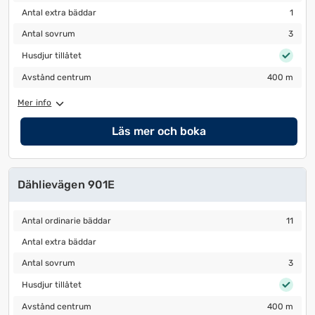
Antal extra bäddar
1
Antal extra bäddar
1
Antal sovrum
3
Antal sovrum
3
Husdjur tillåtet
Husdjur tillåtet
Avstånd centrum
400 m
Avstånd centrum
400 m
Mer info
Läs mer och boka
Dählievägen 901E
Antal ordinarie bäddar
11
Antal ordinarie bäddar
11
Antal extra bäddar
Antal extra bäddar
Antal sovrum
3
Antal sovrum
3
Husdjur tillåtet
Husdjur tillåtet
Avstånd centrum
400 m
Avstånd centrum
400 m