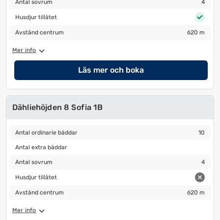
Antal sovrum
4
Husdjur tillåtet
Husdjur tillåtet
Avstånd centrum
620 m
Avstånd centrum
620 m
Mer info
Läs mer och boka
Dähliehöjden 8 Sofia 1B
Antal ordinarie bäddar
10
Antal ordinarie bäddar
10
Antal extra bäddar
Antal extra bäddar
Antal sovrum
4
Antal sovrum
4
Husdjur tillåtet
Husdjur tillåtet
Avstånd centrum
620 m
Avstånd centrum
620 m
Mer info