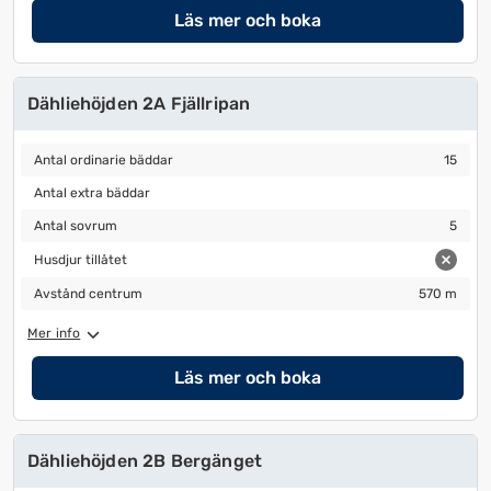
Läs mer och boka
Dähliehöjden 2A Fjällripan
Antal ordinarie bäddar
15
Antal ordinarie bäddar
15
Antal extra bäddar
Antal extra bäddar
Antal sovrum
5
Antal sovrum
5
Husdjur tillåtet
Husdjur tillåtet
Avstånd centrum
570 m
Avstånd centrum
570 m
Mer info
Läs mer och boka
Dähliehöjden 2B Bergänget