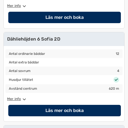
Mer info
Läs mer och boka
Dähliehöjden 6 Sofia 2D
Antal ordinarie bäddar
12
Antal ordinarie bäddar
12
Antal extra bäddar
Antal extra bäddar
Antal sovrum
4
Antal sovrum
4
Husdjur tillåtet
Husdjur tillåtet
Avstånd centrum
620 m
Avstånd centrum
620 m
Mer info
Läs mer och boka