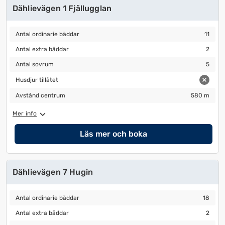
Dählievägen 1 Fjällugglan
Antal ordinarie bäddar
11
Antal ordinarie bäddar
11
Antal extra bäddar
2
Antal extra bäddar
2
Antal sovrum
5
Antal sovrum
5
Husdjur tillåtet
Husdjur tillåtet
Avstånd centrum
580 m
Avstånd centrum
580 m
Mer info
Läs mer och boka
Dählievägen 7 Hugin
Antal ordinarie bäddar
18
Antal ordinarie bäddar
18
Antal extra bäddar
2
Antal extra bäddar
2