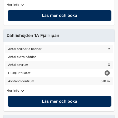
ändra
ändra
Mer info
datum
datum.
Läs mer och boka
Dähliehöjden 1A Fjällripan
Antal ordinarie bäddar
9
Antal ordinarie bäddar
9
Antal extra bäddar
Antal extra bäddar
Antal sovrum
3
Antal sovrum
3
Husdjur tillåtet
Husdjur tillåtet
Avstånd centrum
570 m
Avstånd centrum
570 m
Mer info
Läs mer och boka