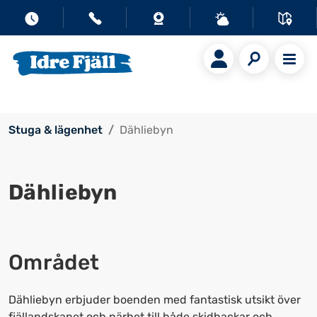
Stuga & lägenhet
Dähliebyn
Dähliebyn
Området
Dähliebyn erbjuder boenden med fantastisk utsikt över
fjällandskapet och närhet till både skidbackar och