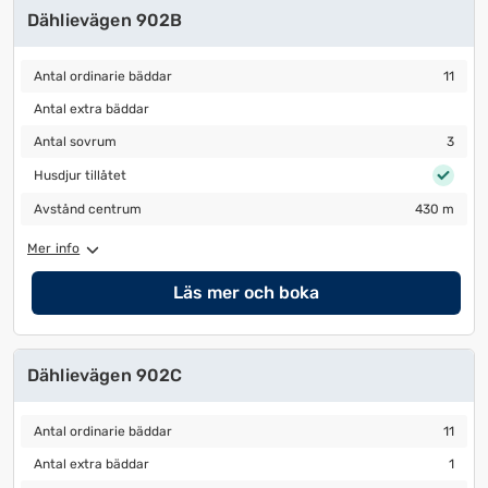
Dählievägen 902B
Antal ordinarie bäddar
11
Antal ordinarie bäddar
11
Antal extra bäddar
Antal extra bäddar
Antal sovrum
3
Antal sovrum
3
Husdjur tillåtet
Husdjur tillåtet
Avstånd centrum
430 m
Avstånd centrum
430 m
Mer info
Läs mer och boka
Dählievägen 902C
Antal ordinarie bäddar
11
Antal ordinarie bäddar
11
Antal extra bäddar
1
Antal extra bäddar
1