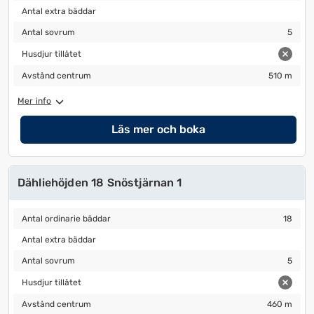
Antal extra bäddar
Antal extra bäddar
Antal sovrum
5
Antal sovrum
5
Husdjur tillåtet
Husdjur tillåtet
Avstånd centrum
510 m
Avstånd centrum
510 m
Mer info
Läs mer och boka
Dähliehöjden 18 Snöstjärnan 1
Antal ordinarie bäddar
18
Antal ordinarie bäddar
18
Antal extra bäddar
Antal extra bäddar
Antal sovrum
5
Antal sovrum
5
Husdjur tillåtet
Husdjur tillåtet
Avstånd centrum
460 m
Avstånd centrum
460 m