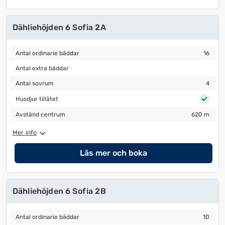
Dähliehöjden 6 Sofia 2A
Antal ordinarie bäddar
16
Antal ordinarie bäddar
16
Antal extra bäddar
Antal extra bäddar
Antal sovrum
4
Antal sovrum
4
Husdjur tillåtet
Husdjur tillåtet
Avstånd centrum
620 m
Avstånd centrum
620 m
Mer info
Läs mer och boka
Dähliehöjden 6 Sofia 2B
Antal ordinarie bäddar
10
Antal ordinarie bäddar
10