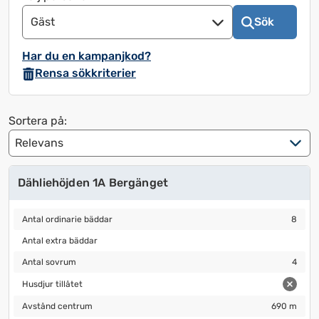
för
för
Gäst
Sök
att
att
använda
använda
Har du en kampanjkod?
kalendern
kalendern
Rensa sökkriterier
och
och
välja
välja
ett
ett
Sortera på:
datum.
datum.
Tryck
Tryck
på
på
Dähliehöjden 1A Bergänget
frågetecknet
frågetecknet
för
för
Antal ordinarie bäddar
8
att
att
Antal ordinarie bäddar
8
få
få
Antal extra bäddar
Antal extra bäddar
upp
upp
Antal sovrum
4
Antal sovrum
4
kortkommandon
kortkommandon
Husdjur tillåtet
för
för
Husdjur tillåtet
att
att
Avstånd centrum
690 m
Avstånd centrum
690 m