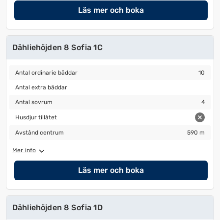
Läs mer och boka
Dähliehöjden 8 Sofia 1C
Antal ordinarie bäddar
10
Antal ordinarie bäddar
10
Antal extra bäddar
Antal extra bäddar
Antal sovrum
4
Antal sovrum
4
Husdjur tillåtet
Husdjur tillåtet
Avstånd centrum
590 m
Avstånd centrum
590 m
Mer info
Läs mer och boka
Dähliehöjden 8 Sofia 1D