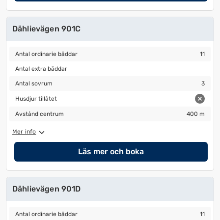
Dählievägen 901C
Antal ordinarie bäddar
11
Antal ordinarie bäddar
11
Antal extra bäddar
Antal extra bäddar
Antal sovrum
3
Antal sovrum
3
Husdjur tillåtet
Husdjur tillåtet
Avstånd centrum
400 m
Avstånd centrum
400 m
Mer info
Läs mer och boka
Dählievägen 901D
Antal ordinarie bäddar
11
Antal ordinarie bäddar
11