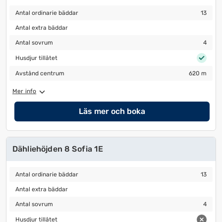
Antal ordinarie bäddar
13
Antal ordinarie bäddar
13
Antal extra bäddar
Antal extra bäddar
Antal sovrum
4
Antal sovrum
4
Husdjur tillåtet
Husdjur tillåtet
Avstånd centrum
620 m
Avstånd centrum
620 m
Mer info
Läs mer och boka
Dähliehöjden 8 Sofia 1E
Antal ordinarie bäddar
13
Antal ordinarie bäddar
13
Antal extra bäddar
Antal extra bäddar
Antal sovrum
4
Antal sovrum
4
Husdjur tillåtet
Husdjur tillåtet