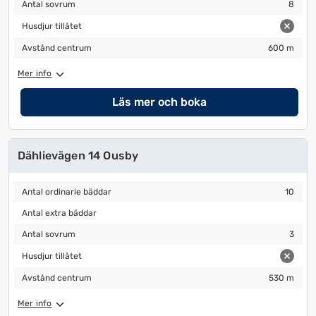
Antal sovrum
8
Antal sovrum
8
Husdjur tillåtet
Husdjur tillåtet
Avstånd centrum
600 m
Avstånd centrum
600 m
Mer info
Läs mer och boka
Dählievägen 14 Ousby
Antal ordinarie bäddar
10
Antal ordinarie bäddar
10
Antal extra bäddar
Antal extra bäddar
Antal sovrum
3
Antal sovrum
3
Husdjur tillåtet
Husdjur tillåtet
Avstånd centrum
530 m
Avstånd centrum
530 m
Mer info