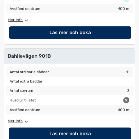
Avstånd centrum
400 m
Avstånd centrum
400 m
Mer info
Läs mer och boka
Dählievägen 901B
Antal ordinarie bäddar
11
Antal ordinarie bäddar
11
Antal extra bäddar
Antal extra bäddar
Antal sovrum
3
Antal sovrum
3
Husdjur tillåtet
Husdjur tillåtet
Avstånd centrum
400 m
Avstånd centrum
400 m
Mer info
Läs mer och boka