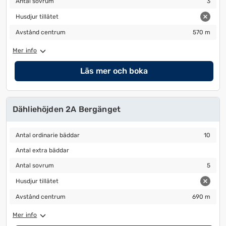
Antal sovrum
3
Husdjur tillåtet
Husdjur tillåtet
Avstånd centrum
570 m
Avstånd centrum
570 m
Mer info
Läs mer och boka
Dähliehöjden 2A Bergänget
Antal ordinarie bäddar
10
Antal ordinarie bäddar
10
Antal extra bäddar
Antal extra bäddar
Antal sovrum
5
Antal sovrum
5
Husdjur tillåtet
Husdjur tillåtet
Avstånd centrum
690 m
Avstånd centrum
690 m
Mer info