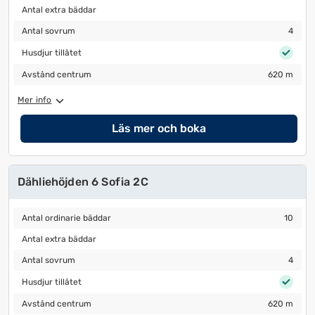
Antal extra bäddar
Antal extra bäddar
Antal sovrum
4
Antal sovrum
4
Husdjur tillåtet
Husdjur tillåtet
Avstånd centrum
620 m
Avstånd centrum
620 m
Mer info
Läs mer och boka
Dähliehöjden 6 Sofia 2C
Antal ordinarie bäddar
10
Antal ordinarie bäddar
10
Antal extra bäddar
Antal extra bäddar
Antal sovrum
4
Antal sovrum
4
Husdjur tillåtet
Husdjur tillåtet
Avstånd centrum
620 m
Avstånd centrum
620 m