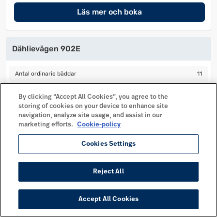
Läs mer och boka
Dählievägen 902E
Antal ordinarie bäddar
11
Antal ordinarie bäddar
11
Antal extra bäddar
Antal extra bäddar
By clicking “Accept All Cookies”, you agree to the
Antal sovrum
3
Antal sovrum
3
storing of cookies on your device to enhance site
Husdjur tillåtet
navigation, analyze site usage, and assist in our
Husdjur tillåtet
marketing efforts.
Cookie-policy
Avstånd centrum
430 m
Avstånd centrum
430 m
Cookies Settings
Mer info
Läs mer och boka
Reject All
Accept All Cookies
Dählievägen 903E