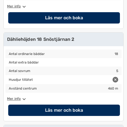
Mer info
Läs mer och boka
Dähliehöjden 18 Snöstjärnan 2
Antal ordinarie bäddar
18
Antal ordinarie bäddar
18
Antal extra bäddar
Antal extra bäddar
Antal sovrum
5
Antal sovrum
5
Husdjur tillåtet
Husdjur tillåtet
Avstånd centrum
460 m
Avstånd centrum
460 m
Mer info
Läs mer och boka