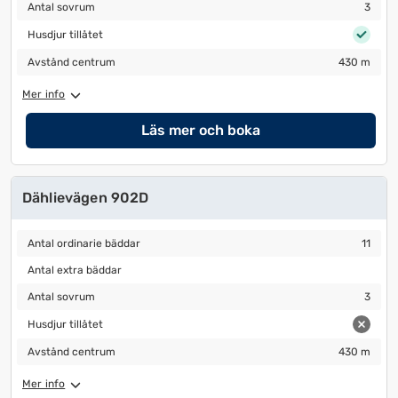
Antal sovrum
3
Antal sovrum
3
Husdjur tillåtet
Husdjur tillåtet
Avstånd centrum
430 m
Avstånd centrum
430 m
Mer info
Läs mer och boka
Dählievägen 902D
Antal ordinarie bäddar
11
Antal ordinarie bäddar
11
Antal extra bäddar
Antal extra bäddar
Antal sovrum
3
Antal sovrum
3
Husdjur tillåtet
Husdjur tillåtet
Avstånd centrum
430 m
Avstånd centrum
430 m
Mer info