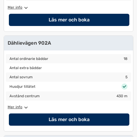
Mer info
Läs mer och boka
Dählievägen 902A
Antal ordinarie bäddar
18
Antal ordinarie bäddar
18
Antal extra bäddar
Antal extra bäddar
Antal sovrum
5
Antal sovrum
5
Husdjur tillåtet
Husdjur tillåtet
Avstånd centrum
430 m
Avstånd centrum
430 m
Mer info
Läs mer och boka