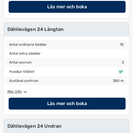
Läs mer och boka
Dählievägen 24 Längtan
Antal ordinarie bäddar
10
Antal ordinarie bäddar
10
Antal extra bäddar
Antal extra bäddar
Antal sovrum
3
Antal sovrum
3
Husdjur tillåtet
Husdjur tillåtet
Avstånd centrum
380 m
Avstånd centrum
380 m
Mer info
Läs mer och boka
Dählievägen 24 Undran