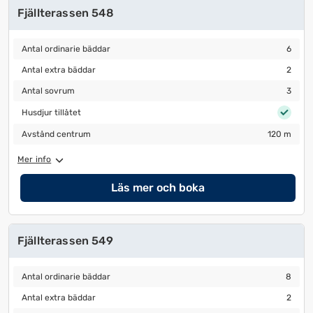
Fjällterassen 548
Antal ordinarie bäddar
6
Antal ordinarie bäddar
6
Antal extra bäddar
2
Antal extra bäddar
2
Antal sovrum
3
Antal sovrum
3
Husdjur tillåtet
Husdjur tillåtet
Avstånd centrum
120 m
Avstånd centrum
120 m
Mer info
Läs mer och boka
Fjällterassen 549
Antal ordinarie bäddar
8
Antal ordinarie bäddar
8
Antal extra bäddar
2
Antal extra bäddar
2