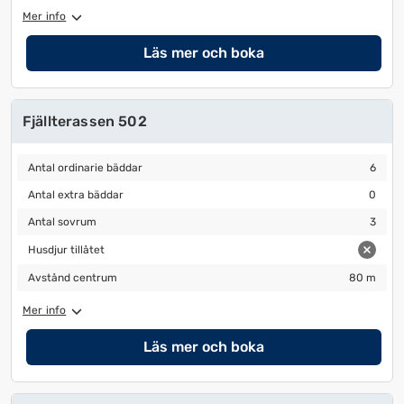
ändra
ändra
Mer info
datum
datum.
Läs mer och boka
Fjällterassen 502
Antal ordinarie bäddar
6
Antal ordinarie bäddar
6
Antal extra bäddar
0
Antal extra bäddar
0
Antal sovrum
3
Antal sovrum
3
Husdjur tillåtet
Husdjur tillåtet
Avstånd centrum
80 m
Avstånd centrum
80 m
Mer info
Läs mer och boka