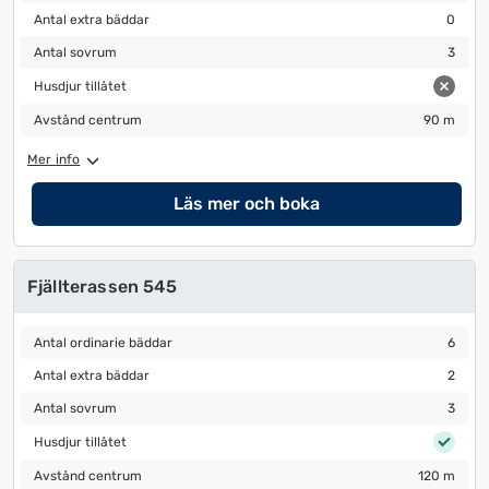
Antal extra bäddar
0
Antal extra bäddar
0
Antal sovrum
3
Antal sovrum
3
Husdjur tillåtet
Husdjur tillåtet
Avstånd centrum
90 m
Avstånd centrum
90 m
Mer info
Läs mer och boka
Fjällterassen 545
Antal ordinarie bäddar
6
Antal ordinarie bäddar
6
Antal extra bäddar
2
Antal extra bäddar
2
Antal sovrum
3
Antal sovrum
3
Husdjur tillåtet
Husdjur tillåtet
Avstånd centrum
120 m
Avstånd centrum
120 m