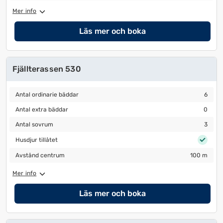
Mer info
Läs mer och boka
Fjällterassen 530
Antal ordinarie bäddar
6
Antal ordinarie bäddar
6
Antal extra bäddar
0
Antal extra bäddar
0
Antal sovrum
3
Antal sovrum
3
Husdjur tillåtet
Husdjur tillåtet
Avstånd centrum
100 m
Avstånd centrum
100 m
Mer info
Läs mer och boka