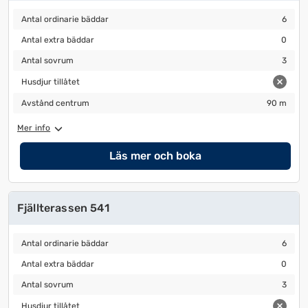
Antal ordinarie bäddar
6
Antal ordinarie bäddar
6
Antal extra bäddar
0
Antal extra bäddar
0
Antal sovrum
3
Antal sovrum
3
Husdjur tillåtet
Husdjur tillåtet
Avstånd centrum
90 m
Avstånd centrum
90 m
Mer info
Läs mer och boka
Fjällterassen 541
Antal ordinarie bäddar
6
Antal ordinarie bäddar
6
Antal extra bäddar
0
Antal extra bäddar
0
Antal sovrum
3
Antal sovrum
3
Husdjur tillåtet
Husdjur tillåtet