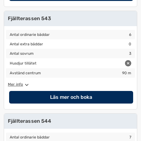
Fjällterassen 543
Antal ordinarie bäddar
6
Antal ordinarie bäddar
6
Antal extra bäddar
0
Antal extra bäddar
0
Antal sovrum
3
Antal sovrum
3
Husdjur tillåtet
Husdjur tillåtet
Avstånd centrum
90 m
Avstånd centrum
90 m
Mer info
Läs mer och boka
Fjällterassen 544
Antal ordinarie bäddar
7
Antal ordinarie bäddar
7