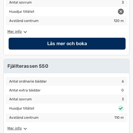
Antal sovrum
3
Antal sovrum
3
Husdjur tillåtet
Husdjur tillåtet
Avstånd centrum
120 m
Avstånd centrum
120 m
Mer info
Läs mer och boka
Fjällterassen 550
Antal ordinarie bäddar
6
Antal ordinarie bäddar
6
Antal extra bäddar
0
Antal extra bäddar
0
Antal sovrum
3
Antal sovrum
3
Husdjur tillåtet
Husdjur tillåtet
Avstånd centrum
110 m
Avstånd centrum
110 m
Mer info