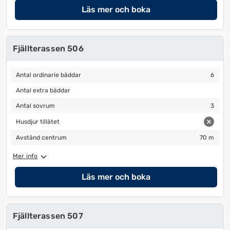
Läs mer och boka
Fjällterassen 506
Antal ordinarie bäddar
6
Antal ordinarie bäddar
6
Antal extra bäddar
Antal extra bäddar
Antal sovrum
3
Antal sovrum
3
Husdjur tillåtet
Husdjur tillåtet
Avstånd centrum
70 m
Avstånd centrum
70 m
Mer info
Läs mer och boka
Fjällterassen 507