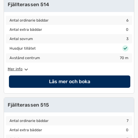
Fjällterassen 514
Antal ordinarie bäddar
6
Antal ordinarie bäddar
6
Antal extra bäddar
0
Antal extra bäddar
0
Antal sovrum
3
Antal sovrum
3
Husdjur tillåtet
Husdjur tillåtet
Avstånd centrum
70 m
Avstånd centrum
70 m
Mer info
Läs mer och boka
Fjällterassen 515
Antal ordinarie bäddar
7
Antal ordinarie bäddar
7
Antal extra bäddar
0
Antal extra bäddar
0
Antal sovrum
3