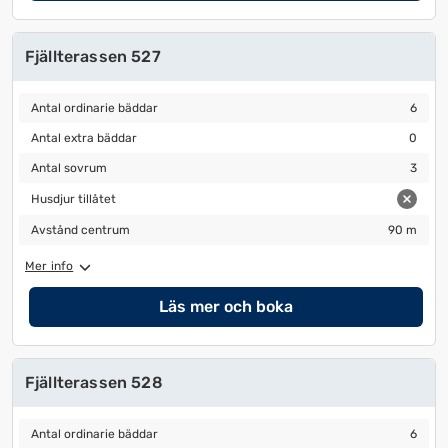
Fjällterassen 527
Antal ordinarie bäddar
6
Antal ordinarie bäddar
6
Antal extra bäddar
0
Antal extra bäddar
0
Antal sovrum
3
Antal sovrum
3
Husdjur tillåtet
Husdjur tillåtet
Avstånd centrum
90 m
Avstånd centrum
90 m
Mer info
Läs mer och boka
Fjällterassen 528
Antal ordinarie bäddar
6
Antal ordinarie bäddar
6