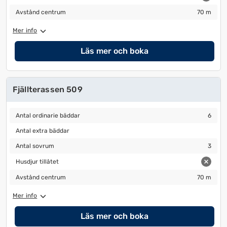
Avstånd centrum
70 m
Avstånd centrum
70 m
Mer info
Läs mer och boka
Fjällterassen 509
Antal ordinarie bäddar
6
Antal ordinarie bäddar
6
Antal extra bäddar
Antal extra bäddar
Antal sovrum
3
Antal sovrum
3
Husdjur tillåtet
Husdjur tillåtet
Avstånd centrum
70 m
Avstånd centrum
70 m
Mer info
Läs mer och boka