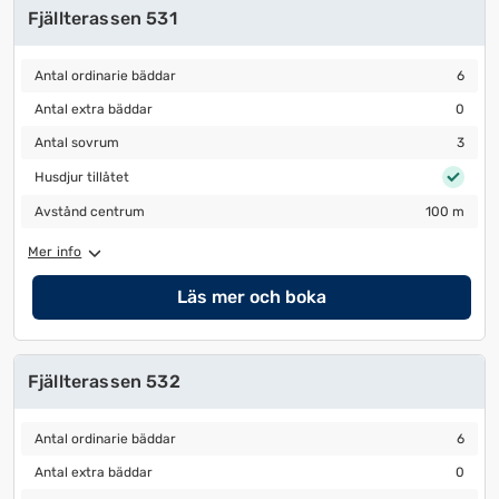
Fjällterassen 531
Antal ordinarie bäddar
6
Antal ordinarie bäddar
6
Antal extra bäddar
0
Antal extra bäddar
0
Antal sovrum
3
Antal sovrum
3
Husdjur tillåtet
Husdjur tillåtet
Avstånd centrum
100 m
Avstånd centrum
100 m
Mer info
Läs mer och boka
Fjällterassen 532
Antal ordinarie bäddar
6
Antal ordinarie bäddar
6
Antal extra bäddar
0
Antal extra bäddar
0