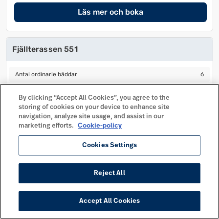
Läs mer och boka
Fjällterassen 551
Antal ordinarie bäddar
6
Antal ordinarie bäddar
6
Antal extra bäddar
0
Antal extra bäddar
0
By clicking “Accept All Cookies”, you agree to the
Antal sovrum
3
Antal sovrum
3
storing of cookies on your device to enhance site
Husdjur tillåtet
navigation, analyze site usage, and assist in our
Husdjur tillåtet
marketing efforts.
Cookie-policy
Avstånd centrum
110 m
Avstånd centrum
110 m
Cookies Settings
Mer info
Läs mer och boka
Reject All
Accept All Cookies
Fjällterassen 552