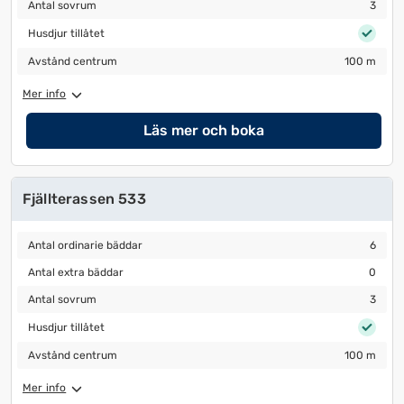
Antal sovrum
3
Antal sovrum
3
Husdjur tillåtet
Husdjur tillåtet
Avstånd centrum
100 m
Avstånd centrum
100 m
Mer info
Läs mer och boka
Fjällterassen 533
Antal ordinarie bäddar
6
Antal ordinarie bäddar
6
Antal extra bäddar
0
Antal extra bäddar
0
Antal sovrum
3
Antal sovrum
3
Husdjur tillåtet
Husdjur tillåtet
Avstånd centrum
100 m
Avstånd centrum
100 m
Mer info