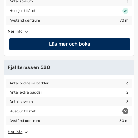
Antal sovrum
3
Husdjur tillåtet
Husdjur tillåtet
Avstånd centrum
70 m
Avstånd centrum
70 m
Mer info
Läs mer och boka
Fjällterassen 520
Antal ordinarie bäddar
6
Antal ordinarie bäddar
6
Antal extra bäddar
2
Antal extra bäddar
2
Antal sovrum
3
Antal sovrum
3
Husdjur tillåtet
Husdjur tillåtet
Avstånd centrum
80 m
Avstånd centrum
80 m
Mer info