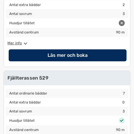
Antal extra bäddar
2
Antal extra bäddar
2
Antal sovrum
3
Antal sovrum
3
Husdjur tillåtet
Husdjur tillåtet
Avstånd centrum
90 m
Avstånd centrum
90 m
Mer info
Läs mer och boka
Fjällterassen 529
Antal ordinarie bäddar
7
Antal ordinarie bäddar
7
Antal extra bäddar
0
Antal extra bäddar
0
Antal sovrum
3
Antal sovrum
3
Husdjur tillåtet
Husdjur tillåtet
Avstånd centrum
90 m
Avstånd centrum
90 m