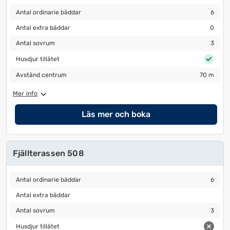
Antal ordinarie bäddar
6
Antal ordinarie bäddar
6
Antal extra bäddar
0
Antal extra bäddar
0
Antal sovrum
3
Antal sovrum
3
Husdjur tillåtet
Husdjur tillåtet
Avstånd centrum
70 m
Avstånd centrum
70 m
Mer info
Läs mer och boka
Fjällterassen 508
Antal ordinarie bäddar
6
Antal ordinarie bäddar
6
Antal extra bäddar
Antal extra bäddar
Antal sovrum
3
Antal sovrum
3
Husdjur tillåtet
Husdjur tillåtet