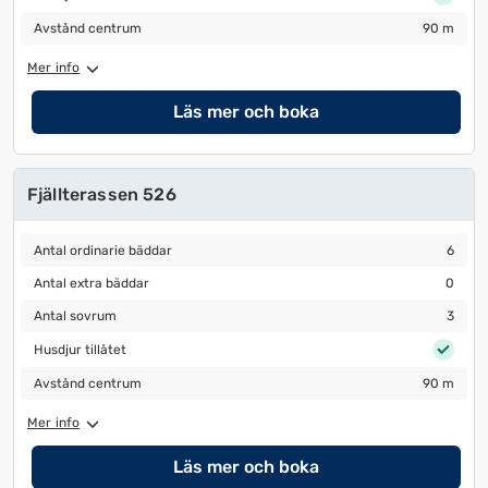
Avstånd centrum
90 m
Avstånd centrum
90 m
Mer info
Läs mer och boka
Fjällterassen 526
Antal ordinarie bäddar
6
Antal ordinarie bäddar
6
Antal extra bäddar
0
Antal extra bäddar
0
Antal sovrum
3
Antal sovrum
3
Husdjur tillåtet
Husdjur tillåtet
Avstånd centrum
90 m
Avstånd centrum
90 m
Mer info
Läs mer och boka