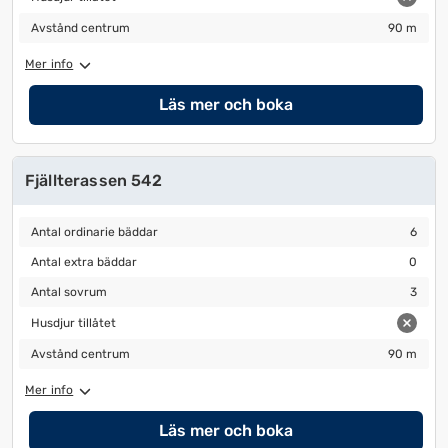
Avstånd centrum
90 m
Avstånd centrum
90 m
Mer info
Läs mer och boka
Fjällterassen 542
Antal ordinarie bäddar
6
Antal ordinarie bäddar
6
Antal extra bäddar
0
Antal extra bäddar
0
Antal sovrum
3
Antal sovrum
3
Husdjur tillåtet
Husdjur tillåtet
Avstånd centrum
90 m
Avstånd centrum
90 m
Mer info
Läs mer och boka