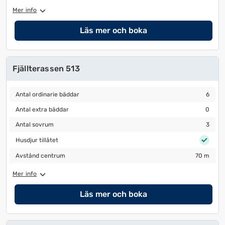
Mer info
Läs mer och boka
Fjällterassen 513
Antal ordinarie bäddar
6
Antal ordinarie bäddar
6
Antal extra bäddar
0
Antal extra bäddar
0
Antal sovrum
3
Antal sovrum
3
Husdjur tillåtet
Husdjur tillåtet
Avstånd centrum
70 m
Avstånd centrum
70 m
Mer info
Läs mer och boka