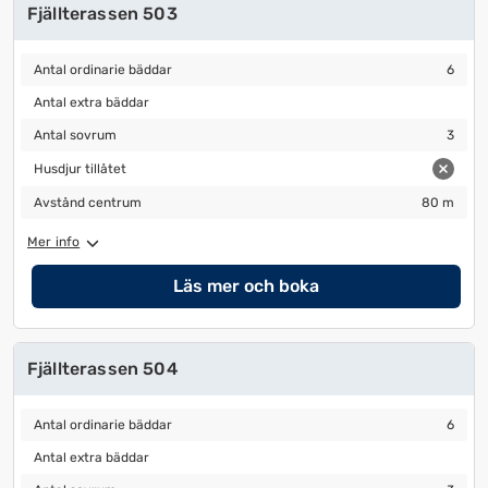
Fjällterassen 503
Antal ordinarie bäddar
6
Antal ordinarie bäddar
6
Antal extra bäddar
Antal extra bäddar
Antal sovrum
3
Antal sovrum
3
Husdjur tillåtet
Husdjur tillåtet
Avstånd centrum
80 m
Avstånd centrum
80 m
Mer info
Läs mer och boka
Fjällterassen 504
Antal ordinarie bäddar
6
Antal ordinarie bäddar
6
Antal extra bäddar
Antal extra bäddar
Antal sovrum
3