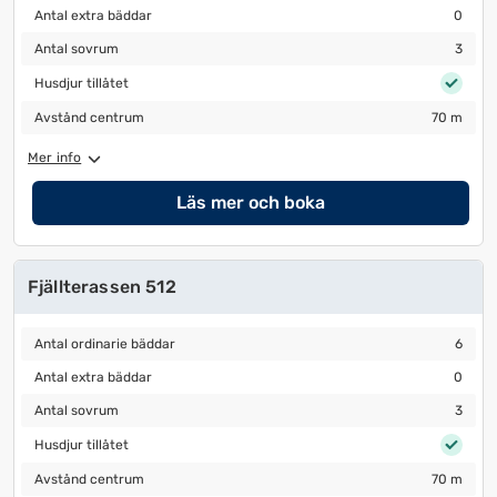
Antal extra bäddar
0
Antal extra bäddar
0
Antal sovrum
3
Antal sovrum
3
Husdjur tillåtet
Husdjur tillåtet
Avstånd centrum
70 m
Avstånd centrum
70 m
Mer info
Läs mer och boka
Fjällterassen 512
Antal ordinarie bäddar
6
Antal ordinarie bäddar
6
Antal extra bäddar
0
Antal extra bäddar
0
Antal sovrum
3
Antal sovrum
3
Husdjur tillåtet
Husdjur tillåtet
Avstånd centrum
70 m
Avstånd centrum
70 m