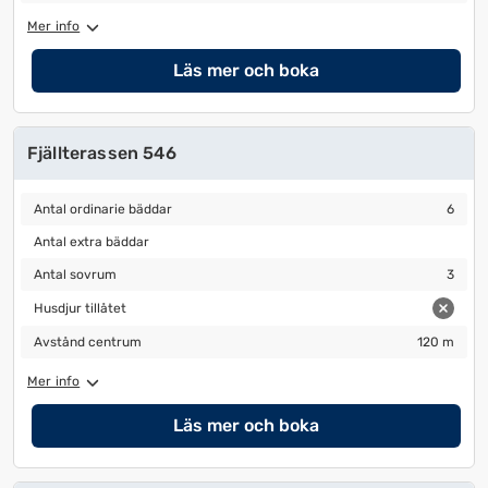
Mer info
Läs mer och boka
Fjällterassen 546
Antal ordinarie bäddar
6
Antal ordinarie bäddar
6
Antal extra bäddar
Antal extra bäddar
Antal sovrum
3
Antal sovrum
3
Husdjur tillåtet
Husdjur tillåtet
Avstånd centrum
120 m
Avstånd centrum
120 m
Mer info
Läs mer och boka