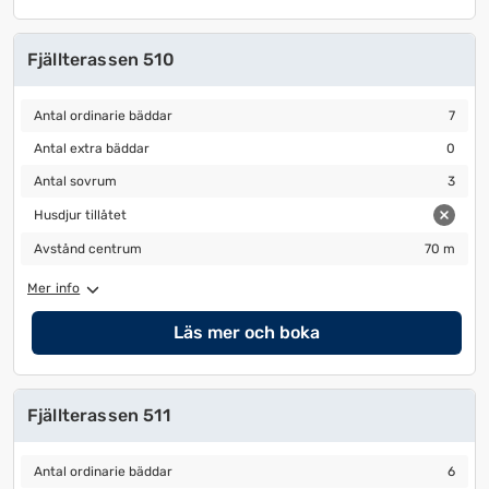
Fjällterassen 510
Antal ordinarie bäddar
7
Antal ordinarie bäddar
7
Antal extra bäddar
0
Antal extra bäddar
0
Antal sovrum
3
Antal sovrum
3
Husdjur tillåtet
Husdjur tillåtet
Avstånd centrum
70 m
Avstånd centrum
70 m
Mer info
Läs mer och boka
Fjällterassen 511
Antal ordinarie bäddar
6
Antal ordinarie bäddar
6