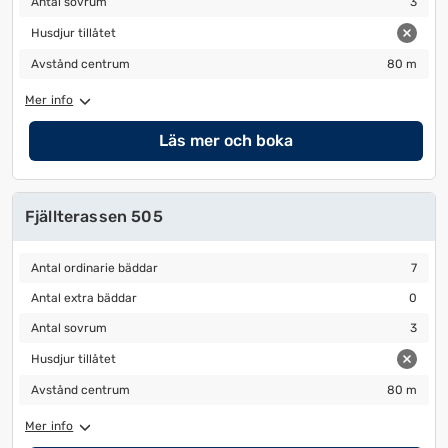
Antal sovrum
3
Husdjur tillåtet
Husdjur tillåtet
Avstånd centrum
80 m
Avstånd centrum
80 m
Mer info
Läs mer och boka
Fjällterassen 505
Antal ordinarie bäddar
7
Antal ordinarie bäddar
7
Antal extra bäddar
0
Antal extra bäddar
0
Antal sovrum
3
Antal sovrum
3
Husdjur tillåtet
Husdjur tillåtet
Avstånd centrum
80 m
Avstånd centrum
80 m
Mer info