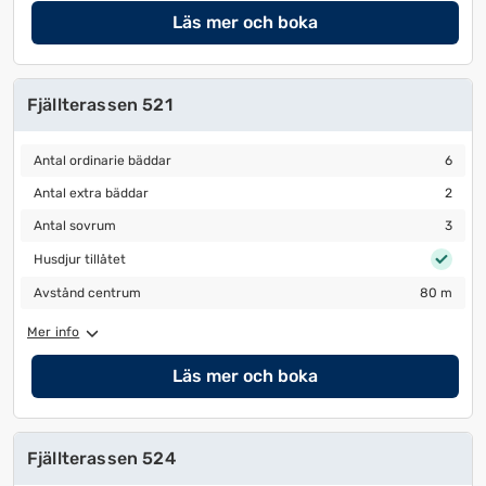
Läs mer och boka
Fjällterassen 521
Antal ordinarie bäddar
6
Antal ordinarie bäddar
6
Antal extra bäddar
2
Antal extra bäddar
2
Antal sovrum
3
Antal sovrum
3
Husdjur tillåtet
Husdjur tillåtet
Avstånd centrum
80 m
Avstånd centrum
80 m
Mer info
Läs mer och boka
Fjällterassen 524