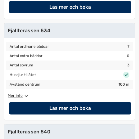
Läs mer och boka
Fjällterassen 534
Antal ordinarie bäddar
7
Antal ordinarie bäddar
7
Antal extra bäddar
0
Antal extra bäddar
0
Antal sovrum
3
Antal sovrum
3
Husdjur tillåtet
Husdjur tillåtet
Avstånd centrum
100 m
Avstånd centrum
100 m
Mer info
Läs mer och boka
Fjällterassen 540