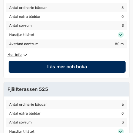
Antal ordinarie bäddar
8
Antal ordinarie bäddar
8
Antal extra bäddar
0
Antal extra bäddar
0
Antal sovrum
3
Antal sovrum
3
Husdjur tillåtet
Husdjur tillåtet
Avstånd centrum
80 m
Avstånd centrum
80 m
Mer info
Läs mer och boka
Fjällterassen 525
Antal ordinarie bäddar
6
Antal ordinarie bäddar
6
Antal extra bäddar
0
Antal extra bäddar
0
Antal sovrum
3
Antal sovrum
3
Husdjur tillåtet
Husdjur tillåtet