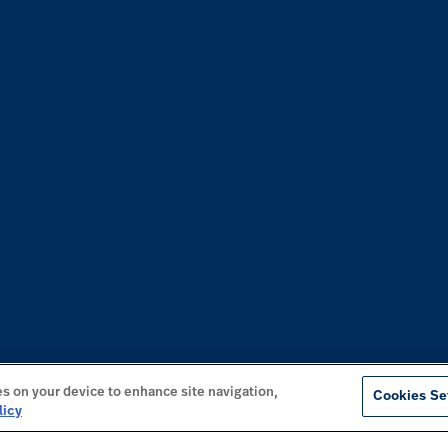
es on your device to enhance site navigation,
Cookies Se
licy