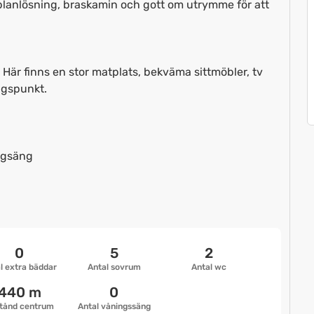
planlösning, braskamin och gott om utrymme för att
 Här finns en stor matplats, bekväma sittmöbler, tv
ngspunkt.
ggsäng
0
5
2
l extra bäddar
Antal sovrum
Antal wc
440 m
0
tånd centrum
Antal våningssäng