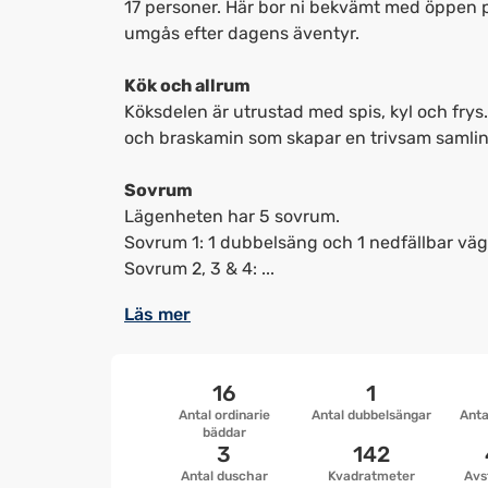
17 personer. Här bor ni bekvämt med öppen 
umgås efter dagens äventyr.
Kök och allrum
Köksdelen är utrustad med spis, kyl och frys.
och braskamin som skapar en trivsam samli
Sovrum
Lägenheten har 5 sovrum.
Sovrum 1: 1 dubbelsäng och 1 nedfällbar vä
Sovrum 2, 3 & 4: ...
Läs mer
16
1
Antal ordinarie
Antal dubbelsängar
Anta
bäddar
3
142
Antal duschar
Kvadratmeter
Avs