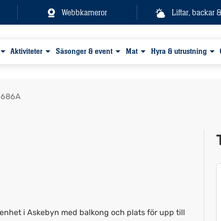
Webbkameror
Liftar, backar 
Aktiviteter
Säsonger & event
Mat
Hyra & utrustning
 686A
Visa alla bilder
enhet i Askebyn med balkong och plats för upp till