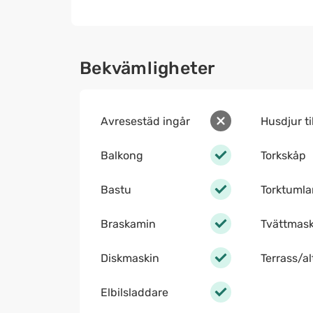
Bekvämligheter
Avresestäd ingår
Husdjur ti
Balkong
Torkskåp
Bastu
Torktumla
Braskamin
Tvättmask
Diskmaskin
Terrass/a
Elbilsladdare