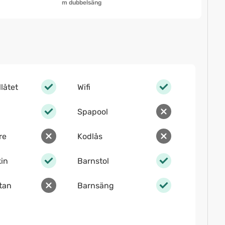
m dubbelsäng
llåtet
Wifi
Spapool
re
Kodlås
in
Barnstol
ltan
Barnsäng