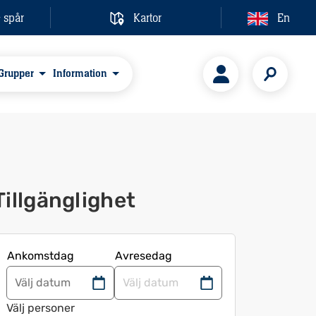
& spår
Kartor
En
Grupper
Information
Tillgänglighet
Ankomstdag
Avresedag
Navigera
Navigera
framåt
bakåt
Välj personer