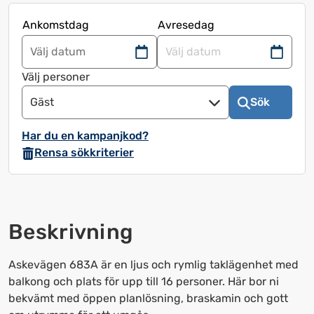
Ankomstdag
Avresedag
Navigera
Navigera
framåt
bakåt
Välj personer
för
för
Gäst
Sök
att
att
använda
använda
Har du en kampanjkod?
kalendern
kalendern
Rensa sökkriterier
och
och
välja
välja
ett
ett
datum.
datum.
Beskrivning
Tryck
Tryck
på
på
frågetecknet
frågetecknet
Askevägen 683A är en ljus och rymlig taklägenhet med
för
för
balkong och plats för upp till 16 personer. Här bor ni
att
att
bekvämt med öppen planlösning, braskamin och gott
få
få