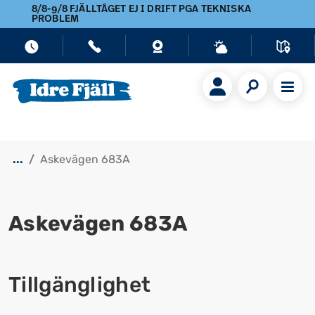
8/8-9/8 FJÄLLTÅGET EJ I DRIFT PGA TEKNISKA
PROBLEM
...
Askevägen 683A
Askevägen 683A
Visa alla bilder
Tillgänglighet