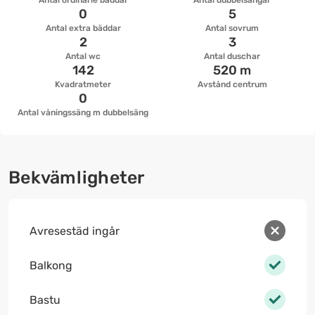
Antal ordinarie bäddar
Antal dubbelsängar
0
5
Antal extra bäddar
Antal sovrum
2
3
Antal wc
Antal duschar
142
520 m
Kvadratmeter
Avstånd centrum
0
Antal våningssäng m dubbelsäng
Bekvämligheter
Avresestäd ingår
Balkong
Bastu