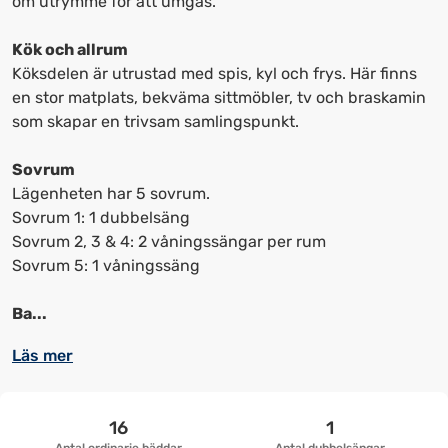
om utrymme för att umgås.
upp
upp
kortkommandon
kortkommandon
Kök och allrum
för
för
Köksdelen är utrustad med spis, kyl och frys. Här finns
att
att
en stor matplats, bekväma sittmöbler, tv och braskamin
ändra
ändra
som skapar en trivsam samlingspunkt.
datum
datum.
Sovrum
Lägenheten har 5 sovrum.
Sovrum 1: 1 dubbelsäng
Sovrum 2, 3 & 4: 2 våningssängar per rum
Sovrum 5: 1 våningssäng
Ba...
Läs mer
16
1