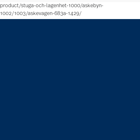
product/stuga-och-lagenhet-1000/askebyn-
1002/1003/askevagen-683a-1429/