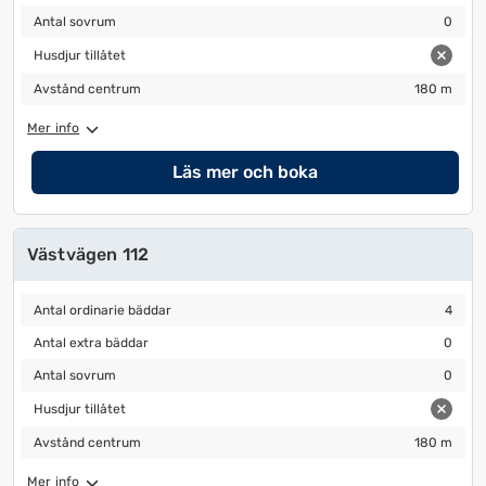
Antal sovrum
0
Antal sovrum
0
Husdjur tillåtet
Husdjur tillåtet
Avstånd centrum
180 m
Avstånd centrum
180 m
Mer info
Läs mer och boka
Västvägen 112
Antal ordinarie bäddar
4
Antal ordinarie bäddar
4
Antal extra bäddar
0
Antal extra bäddar
0
Antal sovrum
0
Antal sovrum
0
Husdjur tillåtet
Husdjur tillåtet
Avstånd centrum
180 m
Avstånd centrum
180 m
Mer info