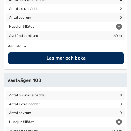
Antal ordinarie bäddar
4
Antal extra bäddar
2
Antal extra bäddar
2
Antal sovrum
0
Antal sovrum
0
Husdjur tillåtet
Husdjur tillåtet
Avstånd centrum
160 m
Avstånd centrum
160 m
Mer info
Läs mer och boka
Västvägen 108
Antal ordinarie bäddar
4
Antal ordinarie bäddar
4
Antal extra bäddar
0
Antal extra bäddar
0
Antal sovrum
0
Antal sovrum
0
Husdjur tillåtet
Husdjur tillåtet
Avstånd centrum
160 m