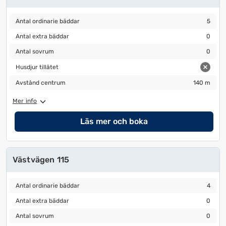
Antal ordinarie bäddar
5
Antal ordinarie bäddar
5
Antal extra bäddar
0
Antal extra bäddar
0
Antal sovrum
0
Antal sovrum
0
Husdjur tillåtet
Husdjur tillåtet
Avstånd centrum
140 m
Avstånd centrum
140 m
Mer info
Läs mer och boka
Västvägen 115
Antal ordinarie bäddar
4
Antal ordinarie bäddar
4
Antal extra bäddar
0
Antal extra bäddar
0
Antal sovrum
0
Antal sovrum
0