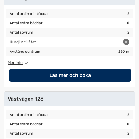
Antal ordinarie bäddar
6
Antal ordinarie bäddar
6
Antal extra bäddar
0
Antal extra bäddar
0
Antal sovrum
2
Antal sovrum
2
Husdjur tillåtet
Husdjur tillåtet
Avstånd centrum
260 m
Avstånd centrum
260 m
Mer info
Läs mer och boka
Västvägen 126
Antal ordinarie bäddar
6
Antal ordinarie bäddar
6
Antal extra bäddar
0
Antal extra bäddar
0
Antal sovrum
2
Antal sovrum
2