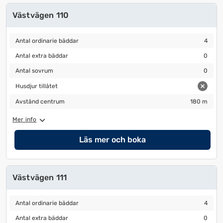
Västvägen 110
Antal ordinarie bäddar
4
Antal ordinarie bäddar
4
Antal extra bäddar
0
Antal extra bäddar
0
Antal sovrum
0
Antal sovrum
0
Husdjur tillåtet
Husdjur tillåtet
Avstånd centrum
180 m
Avstånd centrum
180 m
Mer info
Läs mer och boka
Västvägen 111
Antal ordinarie bäddar
4
Antal ordinarie bäddar
4
Antal extra bäddar
0
Antal extra bäddar
0