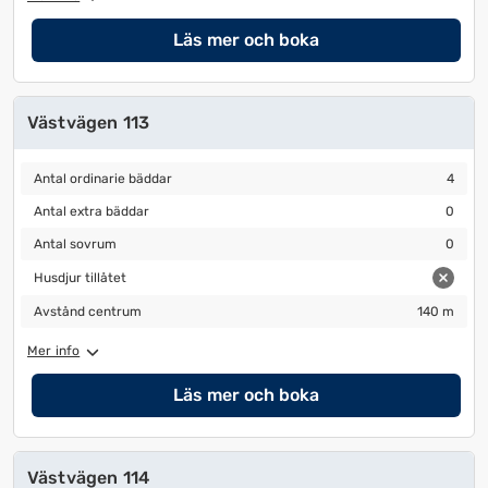
Läs mer och boka
Västvägen 113
Antal ordinarie bäddar
4
Antal ordinarie bäddar
4
Antal extra bäddar
0
Antal extra bäddar
0
Antal sovrum
0
Antal sovrum
0
Husdjur tillåtet
Husdjur tillåtet
Avstånd centrum
140 m
Avstånd centrum
140 m
Mer info
Läs mer och boka
Västvägen 114