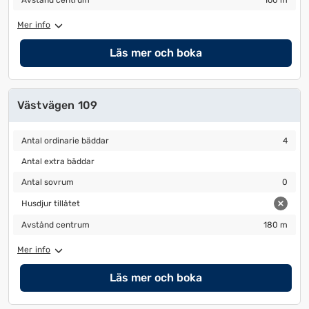
Avstånd centrum
160 m
Mer info
Läs mer och boka
Västvägen 109
Antal ordinarie bäddar
4
Antal ordinarie bäddar
4
Antal extra bäddar
Antal extra bäddar
Antal sovrum
0
Antal sovrum
0
Husdjur tillåtet
Husdjur tillåtet
Avstånd centrum
180 m
Avstånd centrum
180 m
Mer info
Läs mer och boka