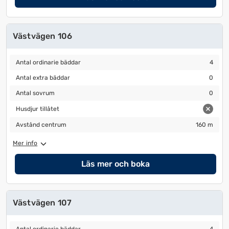
Västvägen 106
Antal ordinarie bäddar
4
Antal ordinarie bäddar
4
Antal extra bäddar
0
Antal extra bäddar
0
Antal sovrum
0
Antal sovrum
0
Husdjur tillåtet
Husdjur tillåtet
Avstånd centrum
160 m
Avstånd centrum
160 m
Mer info
Läs mer och boka
Västvägen 107
Antal ordinarie bäddar
4