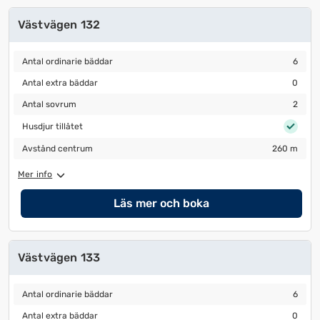
Västvägen 132
Antal ordinarie bäddar
6
Antal ordinarie bäddar
6
Antal extra bäddar
0
Antal extra bäddar
0
Antal sovrum
2
Antal sovrum
2
Husdjur tillåtet
Husdjur tillåtet
Avstånd centrum
260 m
Avstånd centrum
260 m
Mer info
Läs mer och boka
Västvägen 133
Antal ordinarie bäddar
6
Antal ordinarie bäddar
6
Antal extra bäddar
0
Antal extra bäddar
0