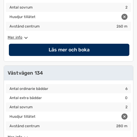
Antal sovrum
2
Antal sovrum
2
Husdjur tillåtet
Husdjur tillåtet
Avstånd centrum
260 m
Avstånd centrum
260 m
Mer info
Läs mer och boka
Västvägen 134
Antal ordinarie bäddar
6
Antal ordinarie bäddar
6
Antal extra bäddar
0
Antal extra bäddar
0
Antal sovrum
2
Antal sovrum
2
Husdjur tillåtet
Husdjur tillåtet
Avstånd centrum
280 m
Avstånd centrum
280 m