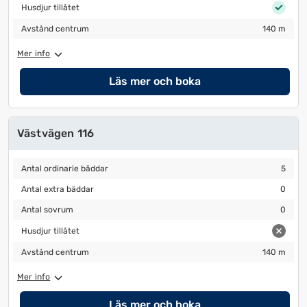
Husdjur tillåtet
Husdjur tillåtet
Avstånd centrum
140 m
Avstånd centrum
140 m
Mer info
Läs mer och boka
Västvägen 116
Antal ordinarie bäddar
5
Antal ordinarie bäddar
5
Antal extra bäddar
0
Antal extra bäddar
0
Antal sovrum
0
Antal sovrum
0
Husdjur tillåtet
Husdjur tillåtet
Avstånd centrum
140 m
Avstånd centrum
140 m
Mer info
Läs mer och boka