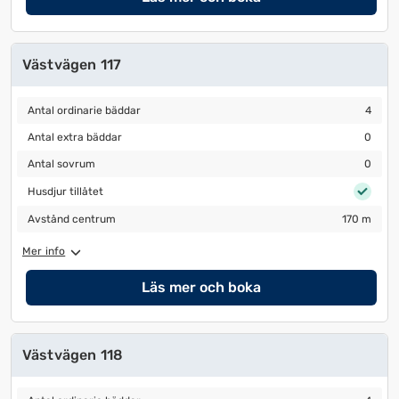
Västvägen 117
Antal ordinarie bäddar
4
Antal ordinarie bäddar
4
Antal extra bäddar
0
Antal extra bäddar
0
Antal sovrum
0
Antal sovrum
0
Husdjur tillåtet
Husdjur tillåtet
Avstånd centrum
170 m
Avstånd centrum
170 m
Mer info
Läs mer och boka
Västvägen 118
Antal ordinarie bäddar
4