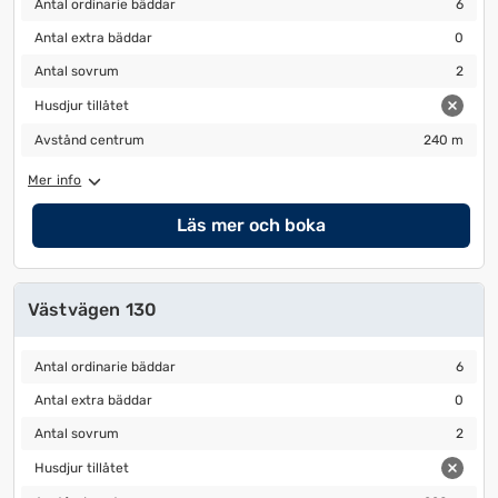
Antal ordinarie bäddar
6
Antal extra bäddar
0
Antal extra bäddar
0
Antal sovrum
2
Antal sovrum
2
Husdjur tillåtet
Husdjur tillåtet
Avstånd centrum
240 m
Avstånd centrum
240 m
Mer info
Läs mer och boka
Västvägen 130
Antal ordinarie bäddar
6
Antal ordinarie bäddar
6
Antal extra bäddar
0
Antal extra bäddar
0
Antal sovrum
2
Antal sovrum
2
Husdjur tillåtet
Husdjur tillåtet
Avstånd centrum
220 m