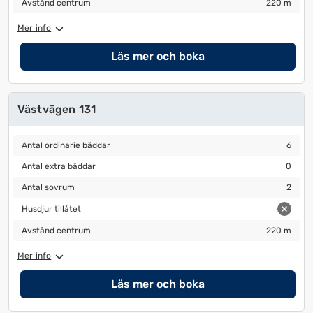
Avstånd centrum
220 m
Mer info
Läs mer och boka
Västvägen 131
Antal ordinarie bäddar
6
Antal ordinarie bäddar
6
Antal extra bäddar
0
Antal extra bäddar
0
Antal sovrum
2
Antal sovrum
2
Husdjur tillåtet
Husdjur tillåtet
Avstånd centrum
220 m
Avstånd centrum
220 m
Mer info
Läs mer och boka