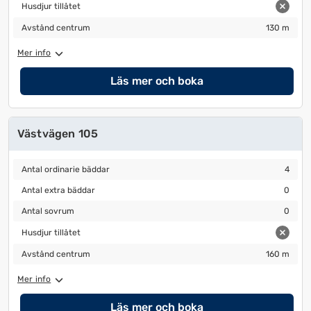
Husdjur tillåtet
Husdjur tillåtet
Avstånd centrum
130 m
Avstånd centrum
130 m
Mer info
Läs mer och boka
Västvägen 105
Antal ordinarie bäddar
4
Antal ordinarie bäddar
4
Antal extra bäddar
0
Antal extra bäddar
0
Antal sovrum
0
Antal sovrum
0
Husdjur tillåtet
Husdjur tillåtet
Avstånd centrum
160 m
Avstånd centrum
160 m
Mer info
Läs mer och boka