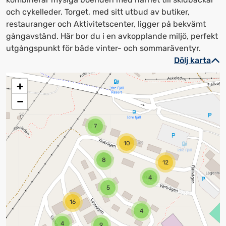
och cykelleder. Torget, med sitt utbud av butiker,
restauranger och Aktivitetscenter, ligger på bekvämt
gångavstånd. Här bor du i en avkopplande miljö, perfekt
utgångspunkt för både vinter- och sommaräventyr.
Dölj karta
+
−
7
10
8
12
4
5
16
4
4
9