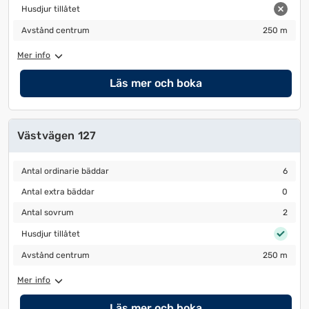
Husdjur tillåtet
Husdjur tillåtet
Avstånd centrum
250 m
Avstånd centrum
250 m
Mer info
Läs mer och boka
Västvägen 127
Antal ordinarie bäddar
6
Antal ordinarie bäddar
6
Antal extra bäddar
0
Antal extra bäddar
0
Antal sovrum
2
Antal sovrum
2
Husdjur tillåtet
Husdjur tillåtet
Avstånd centrum
250 m
Avstånd centrum
250 m
Mer info
Läs mer och boka