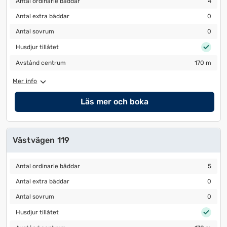
Antal ordinarie bäddar
4
Antal extra bäddar
0
Antal extra bäddar
0
Antal sovrum
0
Antal sovrum
0
Husdjur tillåtet
Husdjur tillåtet
Avstånd centrum
170 m
Avstånd centrum
170 m
Mer info
Läs mer och boka
Västvägen 119
Antal ordinarie bäddar
5
Antal ordinarie bäddar
5
Antal extra bäddar
0
Antal extra bäddar
0
Antal sovrum
0
Antal sovrum
0
Husdjur tillåtet
Husdjur tillåtet
Avstånd centrum
170 m