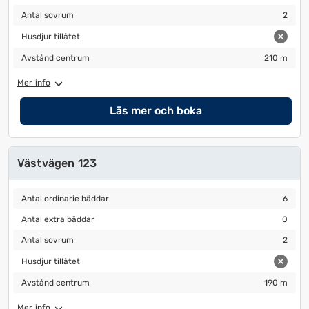
Antal sovrum
2
Antal sovrum
2
Husdjur tillåtet
Husdjur tillåtet
Avstånd centrum
210 m
Avstånd centrum
210 m
Mer info
Läs mer och boka
Västvägen 123
Antal ordinarie bäddar
6
Antal ordinarie bäddar
6
Antal extra bäddar
0
Antal extra bäddar
0
Antal sovrum
2
Antal sovrum
2
Husdjur tillåtet
Husdjur tillåtet
Avstånd centrum
190 m
Avstånd centrum
190 m
Mer info