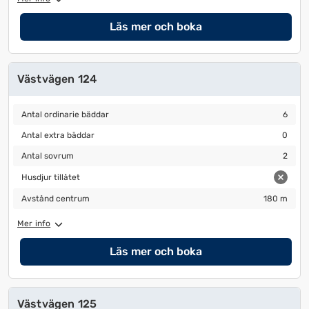
Läs mer och boka
Västvägen 124
Antal ordinarie bäddar
6
Antal ordinarie bäddar
6
Antal extra bäddar
0
Antal extra bäddar
0
Antal sovrum
2
Antal sovrum
2
Husdjur tillåtet
Husdjur tillåtet
Avstånd centrum
180 m
Avstånd centrum
180 m
Mer info
Läs mer och boka
Västvägen 125