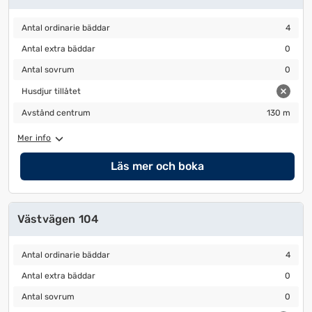
Antal ordinarie bäddar
4
Antal ordinarie bäddar
4
Antal extra bäddar
0
Antal extra bäddar
0
Antal sovrum
0
Antal sovrum
0
Husdjur tillåtet
Husdjur tillåtet
Avstånd centrum
130 m
Avstånd centrum
130 m
Mer info
Läs mer och boka
Västvägen 104
Antal ordinarie bäddar
4
Antal ordinarie bäddar
4
Antal extra bäddar
0
Antal extra bäddar
0
Antal sovrum
0
Antal sovrum
0