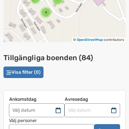
4
©
OpenStreetMap
contributors
Tillgängliga boenden
(
84
)
Visa filter (0)
Ankomstdag
Avresedag
Navigera
Navigera
framåt
bakåt
Välj personer
för
för