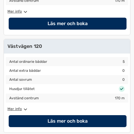
Avstånd centrum
170 m
Mer info
Läs mer och boka
Västvägen 120
Antal ordinarie bäddar
5
Antal ordinarie bäddar
5
Antal extra bäddar
0
Antal extra bäddar
0
Antal sovrum
0
Antal sovrum
0
Husdjur tillåtet
Husdjur tillåtet
Avstånd centrum
170 m
Avstånd centrum
170 m
Mer info
Läs mer och boka