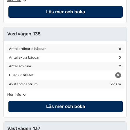
Mer info
Läs mer och boka
Västvägen 135
Antal ordinarie bäddar
6
Antal ordinarie bäddar
6
Antal extra bäddar
0
Antal extra bäddar
0
Antal sovrum
2
Antal sovrum
2
Husdjur tillåtet
Husdjur tillåtet
Avstånd centrum
290 m
Avstånd centrum
290 m
Mer info
Läs mer och boka
Västvägen 137