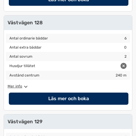
Västvägen 128
Antal ordinarie bäddar
6
Antal ordinarie bäddar
6
Antal extra bäddar
0
Antal extra bäddar
0
Antal sovrum
2
Antal sovrum
2
Husdjur tillåtet
Husdjur tillåtet
Avstånd centrum
240 m
Avstånd centrum
240 m
Mer info
Läs mer och boka
Västvägen 129
Antal ordinarie bäddar
6