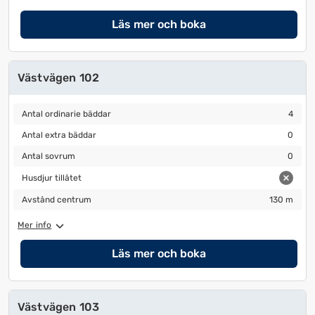
datum
datum.
Läs mer och boka
Västvägen 102
Antal ordinarie bäddar
4
Antal ordinarie bäddar
4
Antal extra bäddar
0
Antal extra bäddar
0
Antal sovrum
0
Antal sovrum
0
Husdjur tillåtet
Husdjur tillåtet
Avstånd centrum
130 m
Avstånd centrum
130 m
Mer info
Läs mer och boka
Västvägen 103