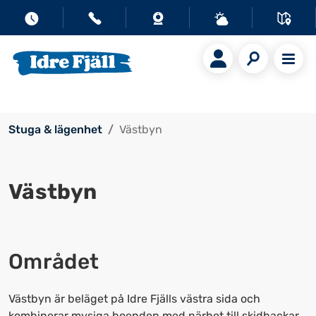
Stuga & lägenhet
Västbyn
Västbyn
Området
Västbyn är beläget på Idre Fjälls västra sida och
kombinerar mysiga boenden med närhet till skidbackar