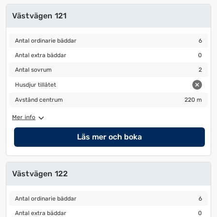
Västvägen 121
Antal ordinarie bäddar
6
Antal ordinarie bäddar
6
Antal extra bäddar
0
Antal extra bäddar
0
Antal sovrum
2
Antal sovrum
2
Husdjur tillåtet
Husdjur tillåtet
Avstånd centrum
220 m
Avstånd centrum
220 m
Mer info
Läs mer och boka
Västvägen 122
Antal ordinarie bäddar
6
Antal ordinarie bäddar
6
Antal extra bäddar
0
Antal extra bäddar
0