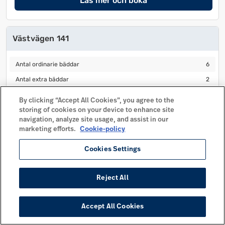
Läs mer och boka
Västvägen 141
Antal ordinarie bäddar
6
Antal ordinarie bäddar
6
Antal extra bäddar
2
Antal extra bäddar
2
Antal sovrum
2
Antal sovrum
2
By clicking “Accept All Cookies”, you agree to the
Husdjur tillåtet
Husdjur tillåtet
storing of cookies on your device to enhance site
navigation, analyze site usage, and assist in our
Avstånd centrum
210 m
Avstånd centrum
210 m
marketing efforts.
Cookie-policy
Mer info
Cookies Settings
Läs mer och boka
Reject All
Västvägen 142
Accept All Cookies