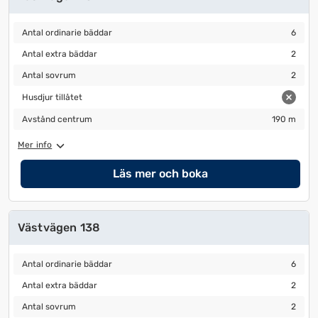
Antal ordinarie bäddar
6
Antal ordinarie bäddar
6
Antal extra bäddar
2
Antal extra bäddar
2
Antal sovrum
2
Antal sovrum
2
Husdjur tillåtet
Husdjur tillåtet
Avstånd centrum
190 m
Avstånd centrum
190 m
Mer info
Läs mer och boka
Västvägen 138
Antal ordinarie bäddar
6
Antal ordinarie bäddar
6
Antal extra bäddar
2
Antal extra bäddar
2
Antal sovrum
2
Antal sovrum
2