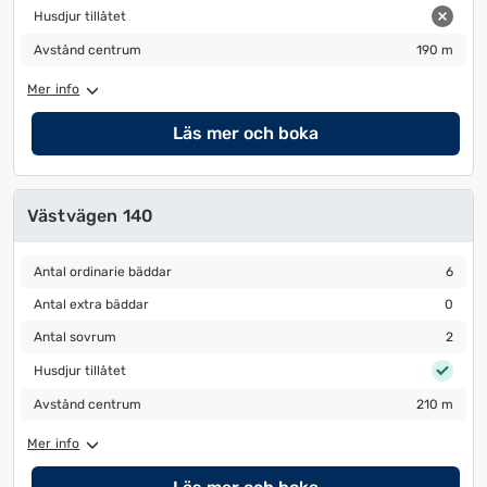
Husdjur tillåtet
Husdjur tillåtet
Avstånd centrum
190 m
Avstånd centrum
190 m
Mer info
Läs mer och boka
Västvägen 140
Antal ordinarie bäddar
6
Antal ordinarie bäddar
6
Antal extra bäddar
0
Antal extra bäddar
0
Antal sovrum
2
Antal sovrum
2
Husdjur tillåtet
Husdjur tillåtet
Avstånd centrum
210 m
Avstånd centrum
210 m
Mer info