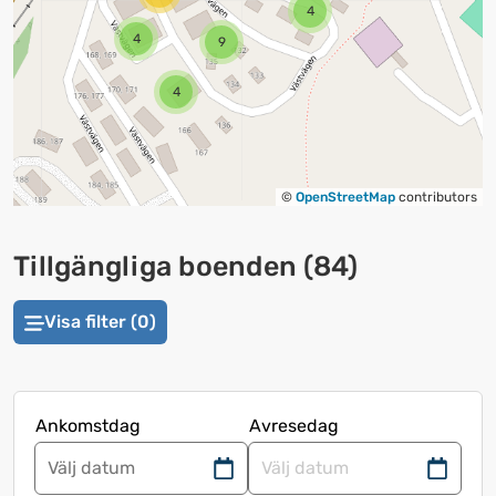
4
4
9
4
©
OpenStreetMap
contributors
Tillgängliga boenden
(
84
)
Visa filter (0)
Ankomstdag
Avresedag
Navigera
Navigera