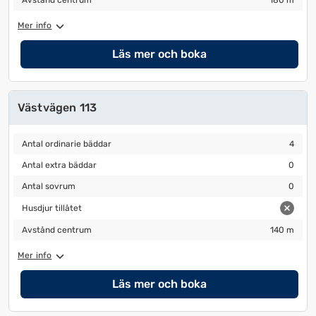
Avstånd centrum
180 m
Mer info
Läs mer och boka
Västvägen 113
Antal ordinarie bäddar
4
Antal ordinarie bäddar
4
Antal extra bäddar
0
Antal extra bäddar
0
Antal sovrum
0
Antal sovrum
0
Husdjur tillåtet
Husdjur tillåtet
Avstånd centrum
140 m
Avstånd centrum
140 m
Mer info
Läs mer och boka