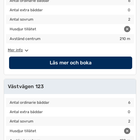
Antal ordinarie bäddar
6
Antal extra bäddar
0
Antal extra bäddar
0
Antal sovrum
2
Antal sovrum
2
Husdjur tillåtet
Husdjur tillåtet
Avstånd centrum
210 m
Avstånd centrum
210 m
Mer info
Läs mer och boka
Västvägen 123
Antal ordinarie bäddar
6
Antal ordinarie bäddar
6
Antal extra bäddar
0
Antal extra bäddar
0
Antal sovrum
2
Antal sovrum
2
Husdjur tillåtet
Husdjur tillåtet
Avstånd centrum
190 m