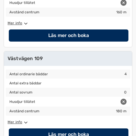
Husdjur tillåtet
Husdjur tillåtet
Avstånd centrum
160 m
Avstånd centrum
160 m
Mer info
Läs mer och boka
Västvägen 109
Antal ordinarie bäddar
4
Antal ordinarie bäddar
4
Antal extra bäddar
Antal extra bäddar
Antal sovrum
0
Antal sovrum
0
Husdjur tillåtet
Husdjur tillåtet
Avstånd centrum
180 m
Avstånd centrum
180 m
Mer info
Läs mer och boka