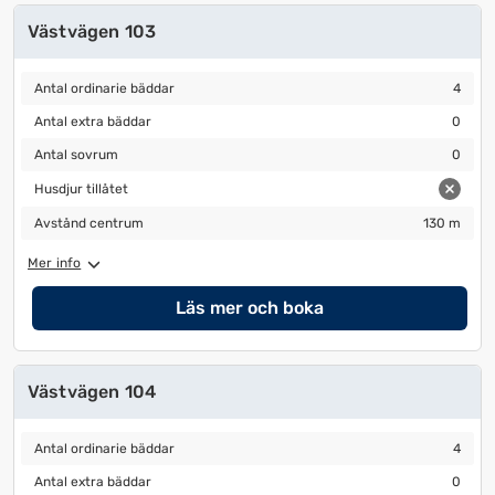
Västvägen 103
Antal ordinarie bäddar
4
Antal ordinarie bäddar
4
Antal extra bäddar
0
Antal extra bäddar
0
Antal sovrum
0
Antal sovrum
0
Husdjur tillåtet
Husdjur tillåtet
Avstånd centrum
130 m
Avstånd centrum
130 m
Mer info
Läs mer och boka
Västvägen 104
Antal ordinarie bäddar
4
Antal ordinarie bäddar
4
Antal extra bäddar
0
Antal extra bäddar
0