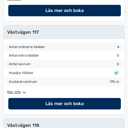
Läs mer och boka
Västvägen 117
Antal ordinarie bäddar
4
Antal ordinarie bäddar
4
Antal extra bäddar
0
Antal extra bäddar
0
Antal sovrum
0
Antal sovrum
0
Husdjur tillåtet
Husdjur tillåtet
Avstånd centrum
170 m
Avstånd centrum
170 m
Mer info
Läs mer och boka
Västvägen 118