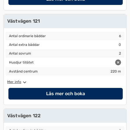
Västvägen 121
Antal ordinarie bäddar
6
Antal ordinarie bäddar
6
Antal extra bäddar
0
Antal extra bäddar
0
Antal sovrum
2
Antal sovrum
2
Husdjur tillåtet
Husdjur tillåtet
Avstånd centrum
220 m
Avstånd centrum
220 m
Mer info
Läs mer och boka
Västvägen 122
Antal ordinarie bäddar
6