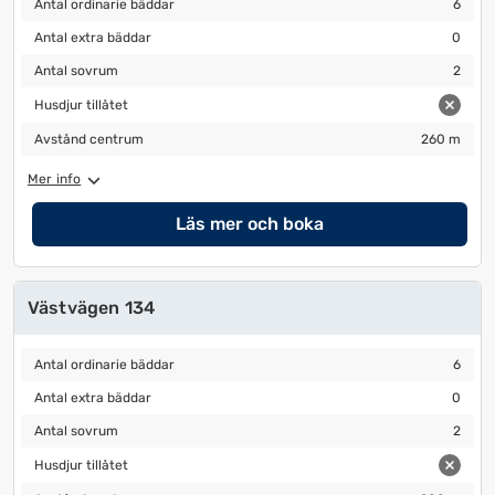
Antal ordinarie bäddar
6
Antal extra bäddar
0
Antal extra bäddar
0
Antal sovrum
2
Antal sovrum
2
Husdjur tillåtet
Husdjur tillåtet
Avstånd centrum
260 m
Avstånd centrum
260 m
Mer info
Läs mer och boka
Västvägen 134
Antal ordinarie bäddar
6
Antal ordinarie bäddar
6
Antal extra bäddar
0
Antal extra bäddar
0
Antal sovrum
2
Antal sovrum
2
Husdjur tillåtet
Husdjur tillåtet
Avstånd centrum
280 m