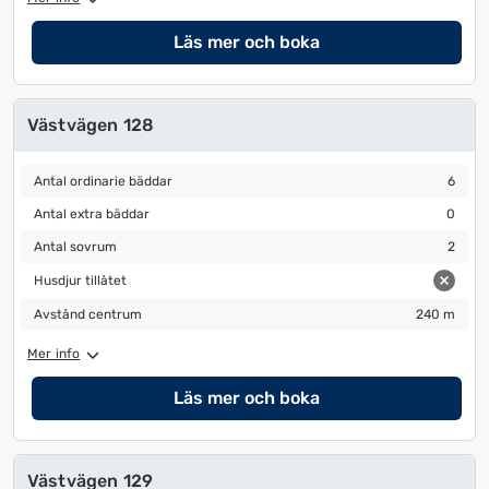
Läs mer och boka
Västvägen 128
Antal ordinarie bäddar
6
Antal ordinarie bäddar
6
Antal extra bäddar
0
Antal extra bäddar
0
Antal sovrum
2
Antal sovrum
2
Husdjur tillåtet
Husdjur tillåtet
Avstånd centrum
240 m
Avstånd centrum
240 m
Mer info
Läs mer och boka
Västvägen 129