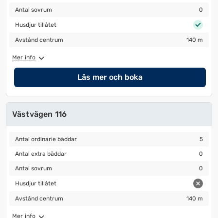
Antal sovrum
0
Antal sovrum
0
Husdjur tillåtet
Husdjur tillåtet
Avstånd centrum
140 m
Avstånd centrum
140 m
Mer info
Läs mer och boka
Västvägen 116
Antal ordinarie bäddar
5
Antal ordinarie bäddar
5
Antal extra bäddar
0
Antal extra bäddar
0
Antal sovrum
0
Antal sovrum
0
Husdjur tillåtet
Husdjur tillåtet
Avstånd centrum
140 m
Avstånd centrum
140 m
Mer info