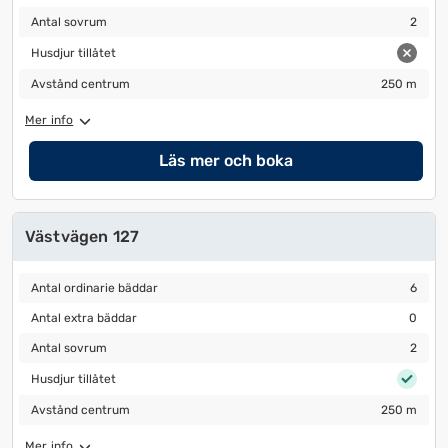
Antal sovrum
2
Antal sovrum
2
Husdjur tillåtet
Husdjur tillåtet
Avstånd centrum
250 m
Avstånd centrum
250 m
Mer info
Läs mer och boka
Västvägen 127
Antal ordinarie bäddar
6
Antal ordinarie bäddar
6
Antal extra bäddar
0
Antal extra bäddar
0
Antal sovrum
2
Antal sovrum
2
Husdjur tillåtet
Husdjur tillåtet
Avstånd centrum
250 m
Avstånd centrum
250 m
Mer info