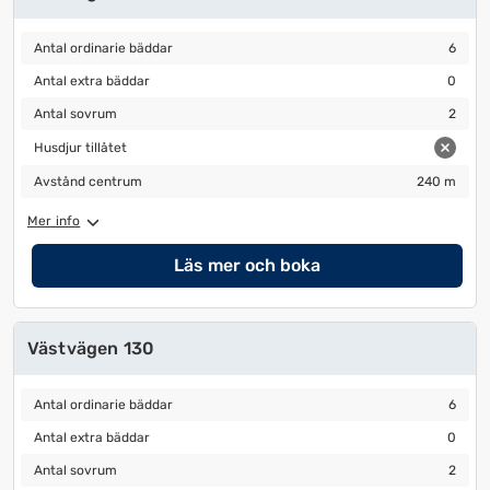
Antal ordinarie bäddar
6
Antal ordinarie bäddar
6
Antal extra bäddar
0
Antal extra bäddar
0
Antal sovrum
2
Antal sovrum
2
Husdjur tillåtet
Husdjur tillåtet
Avstånd centrum
240 m
Avstånd centrum
240 m
Mer info
Läs mer och boka
Västvägen 130
Antal ordinarie bäddar
6
Antal ordinarie bäddar
6
Antal extra bäddar
0
Antal extra bäddar
0
Antal sovrum
2
Antal sovrum
2