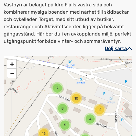
Västbyn är beläget på Idre Fjälls västra sida och
kombinerar mysiga boenden med närhet till skidbackar
och cykelleder. Torget, med sitt utbud av butiker,
restauranger och Aktivitetscenter, ligger på bekvämt
gångavstånd. Här bor du i en avkopplande miljö, perfekt
utgångspunkt för både vinter- och sommaräventyr.
Dölj karta
+
−
7
10
8
12
4
5
16