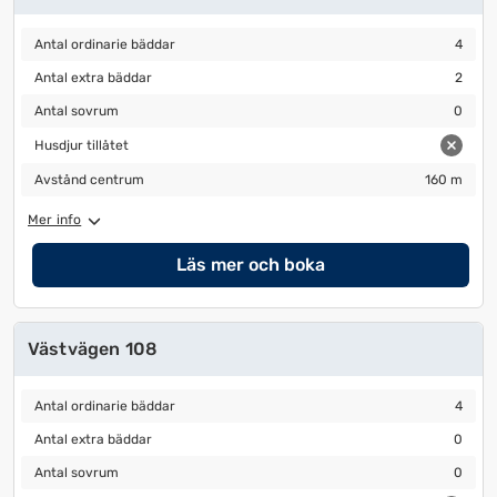
Antal ordinarie bäddar
4
Antal ordinarie bäddar
4
Antal extra bäddar
2
Antal extra bäddar
2
Antal sovrum
0
Antal sovrum
0
Husdjur tillåtet
Husdjur tillåtet
Avstånd centrum
160 m
Avstånd centrum
160 m
Mer info
Läs mer och boka
Västvägen 108
Antal ordinarie bäddar
4
Antal ordinarie bäddar
4
Antal extra bäddar
0
Antal extra bäddar
0
Antal sovrum
0
Antal sovrum
0