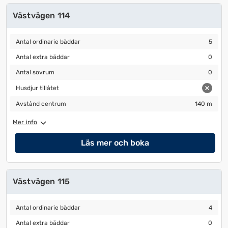
Västvägen 114
Antal ordinarie bäddar
5
Antal ordinarie bäddar
5
Antal extra bäddar
0
Antal extra bäddar
0
Antal sovrum
0
Antal sovrum
0
Husdjur tillåtet
Husdjur tillåtet
Avstånd centrum
140 m
Avstånd centrum
140 m
Mer info
Läs mer och boka
Västvägen 115
Antal ordinarie bäddar
4
Antal ordinarie bäddar
4
Antal extra bäddar
0
Antal extra bäddar
0