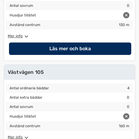
Antal sovrum
0
Antal sovrum
0
Husdjur tillåtet
Husdjur tillåtet
Avstånd centrum
130 m
Avstånd centrum
130 m
Mer info
Läs mer och boka
Västvägen 105
Antal ordinarie bäddar
4
Antal ordinarie bäddar
4
Antal extra bäddar
0
Antal extra bäddar
0
Antal sovrum
0
Antal sovrum
0
Husdjur tillåtet
Husdjur tillåtet
Avstånd centrum
160 m
Avstånd centrum
160 m
Mer info