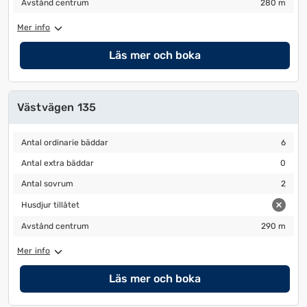
Avstånd centrum
280 m
Mer info
Läs mer och boka
Västvägen 135
Antal ordinarie bäddar
6
Antal ordinarie bäddar
6
Antal extra bäddar
0
Antal extra bäddar
0
Antal sovrum
2
Antal sovrum
2
Husdjur tillåtet
Husdjur tillåtet
Avstånd centrum
290 m
Avstånd centrum
290 m
Mer info
Läs mer och boka