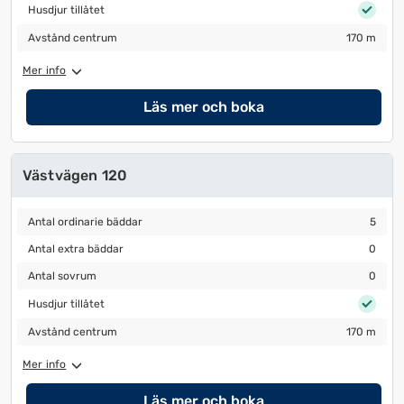
Husdjur tillåtet
Husdjur tillåtet
Avstånd centrum
170 m
Avstånd centrum
170 m
Mer info
Läs mer och boka
Västvägen 120
Antal ordinarie bäddar
5
Antal ordinarie bäddar
5
Antal extra bäddar
0
Antal extra bäddar
0
Antal sovrum
0
Antal sovrum
0
Husdjur tillåtet
Husdjur tillåtet
Avstånd centrum
170 m
Avstånd centrum
170 m
Mer info
Läs mer och boka