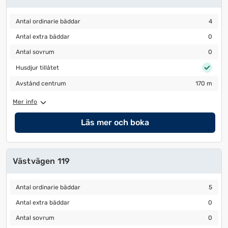
Antal ordinarie bäddar
4
Antal ordinarie bäddar
4
Antal extra bäddar
0
Antal extra bäddar
0
Antal sovrum
0
Antal sovrum
0
Husdjur tillåtet
Husdjur tillåtet
Avstånd centrum
170 m
Avstånd centrum
170 m
Mer info
Läs mer och boka
Västvägen 119
Antal ordinarie bäddar
5
Antal ordinarie bäddar
5
Antal extra bäddar
0
Antal extra bäddar
0
Antal sovrum
0
Antal sovrum
0