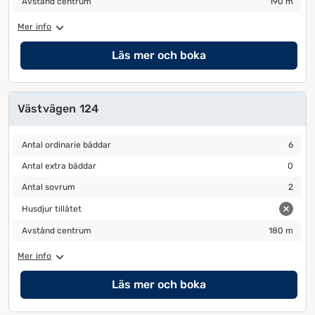
Avstånd centrum
190 m
Mer info
Läs mer och boka
Västvägen 124
Antal ordinarie bäddar
6
Antal ordinarie bäddar
6
Antal extra bäddar
0
Antal extra bäddar
0
Antal sovrum
2
Antal sovrum
2
Husdjur tillåtet
Husdjur tillåtet
Avstånd centrum
180 m
Avstånd centrum
180 m
Mer info
Läs mer och boka