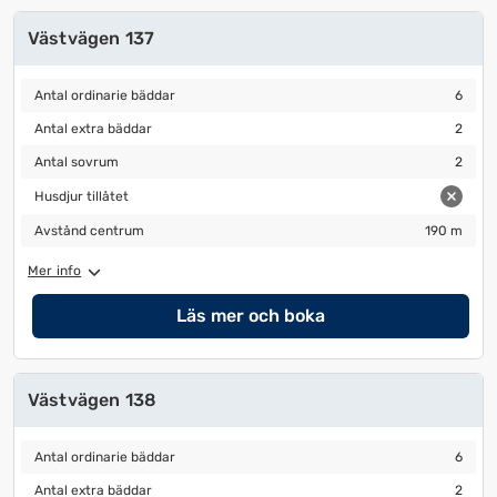
Västvägen 137
Antal ordinarie bäddar
6
Antal ordinarie bäddar
6
Antal extra bäddar
2
Antal extra bäddar
2
Antal sovrum
2
Antal sovrum
2
Husdjur tillåtet
Husdjur tillåtet
Avstånd centrum
190 m
Avstånd centrum
190 m
Mer info
Läs mer och boka
Västvägen 138
Antal ordinarie bäddar
6
Antal ordinarie bäddar
6
Antal extra bäddar
2
Antal extra bäddar
2