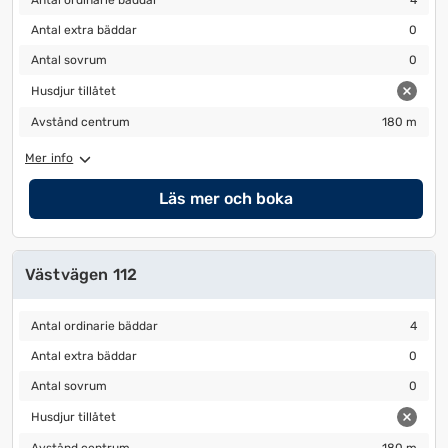
Antal ordinarie bäddar
4
Antal extra bäddar
0
Antal extra bäddar
0
Antal sovrum
0
Antal sovrum
0
Husdjur tillåtet
Husdjur tillåtet
Avstånd centrum
180 m
Avstånd centrum
180 m
Mer info
Läs mer och boka
Västvägen 112
Antal ordinarie bäddar
4
Antal ordinarie bäddar
4
Antal extra bäddar
0
Antal extra bäddar
0
Antal sovrum
0
Antal sovrum
0
Husdjur tillåtet
Husdjur tillåtet
Avstånd centrum
180 m