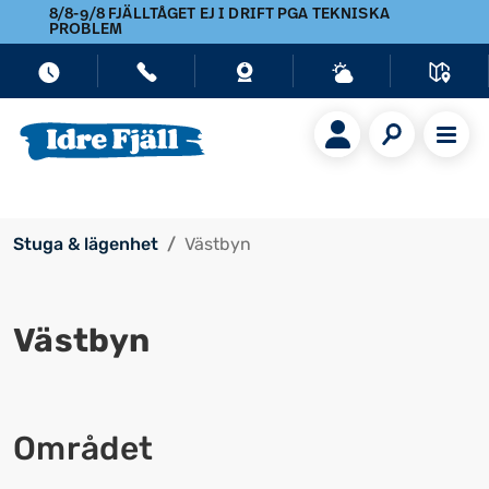
8/8-9/8 FJÄLLTÅGET EJ I DRIFT PGA TEKNISKA
PROBLEM
Stuga & lägenhet
Västbyn
Västbyn
Området