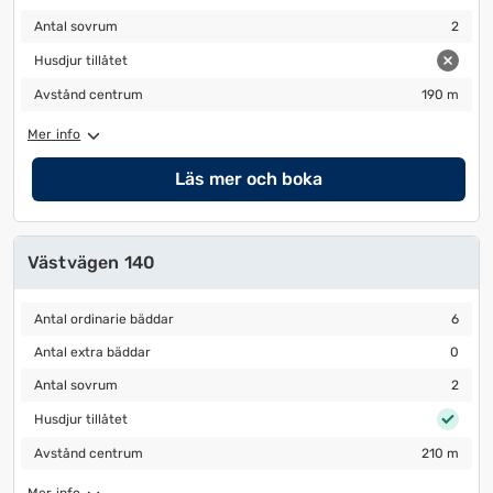
Antal sovrum
2
Antal sovrum
2
Husdjur tillåtet
Husdjur tillåtet
Avstånd centrum
190 m
Avstånd centrum
190 m
Mer info
Läs mer och boka
Västvägen 140
Antal ordinarie bäddar
6
Antal ordinarie bäddar
6
Antal extra bäddar
0
Antal extra bäddar
0
Antal sovrum
2
Antal sovrum
2
Husdjur tillåtet
Husdjur tillåtet
Avstånd centrum
210 m
Avstånd centrum
210 m