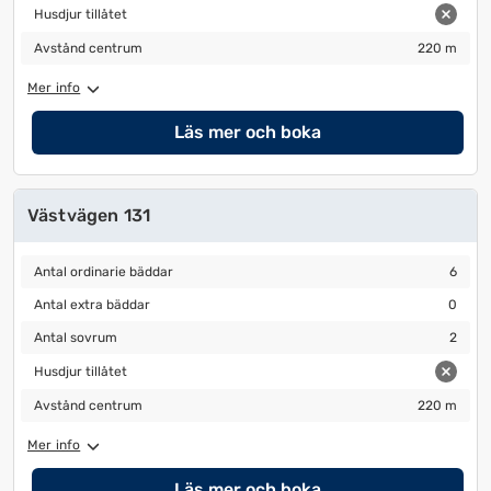
Husdjur tillåtet
Husdjur tillåtet
Avstånd centrum
220 m
Avstånd centrum
220 m
Mer info
Läs mer och boka
Västvägen 131
Antal ordinarie bäddar
6
Antal ordinarie bäddar
6
Antal extra bäddar
0
Antal extra bäddar
0
Antal sovrum
2
Antal sovrum
2
Husdjur tillåtet
Husdjur tillåtet
Avstånd centrum
220 m
Avstånd centrum
220 m
Mer info
Läs mer och boka