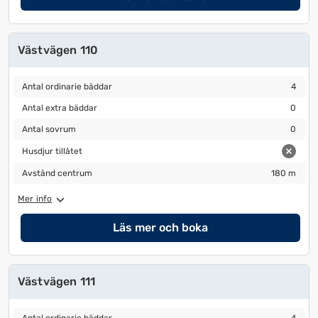
Västvägen 110
Antal ordinarie bäddar
4
Antal ordinarie bäddar
4
Antal extra bäddar
0
Antal extra bäddar
0
Antal sovrum
0
Antal sovrum
0
Husdjur tillåtet
Husdjur tillåtet
Avstånd centrum
180 m
Avstånd centrum
180 m
Mer info
Läs mer och boka
Västvägen 111
Antal ordinarie bäddar
4