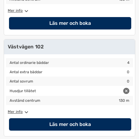
ändra
ändra
Mer info
datum
datum.
Läs mer och boka
Västvägen 102
Antal ordinarie bäddar
4
Antal ordinarie bäddar
4
Antal extra bäddar
0
Antal extra bäddar
0
Antal sovrum
0
Antal sovrum
0
Husdjur tillåtet
Husdjur tillåtet
Avstånd centrum
130 m
Avstånd centrum
130 m
Mer info
Läs mer och boka