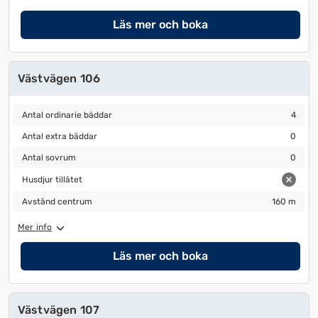
Läs mer och boka
Västvägen 106
Antal ordinarie bäddar
4
Antal ordinarie bäddar
4
Antal extra bäddar
0
Antal extra bäddar
0
Antal sovrum
0
Antal sovrum
0
Husdjur tillåtet
Husdjur tillåtet
Avstånd centrum
160 m
Avstånd centrum
160 m
Mer info
Läs mer och boka
Västvägen 107