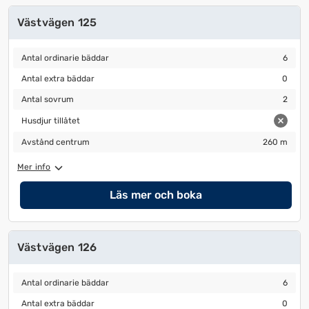
Västvägen 125
Antal ordinarie bäddar
6
Antal ordinarie bäddar
6
Antal extra bäddar
0
Antal extra bäddar
0
Antal sovrum
2
Antal sovrum
2
Husdjur tillåtet
Husdjur tillåtet
Avstånd centrum
260 m
Avstånd centrum
260 m
Mer info
Läs mer och boka
Västvägen 126
Antal ordinarie bäddar
6
Antal ordinarie bäddar
6
Antal extra bäddar
0
Antal extra bäddar
0