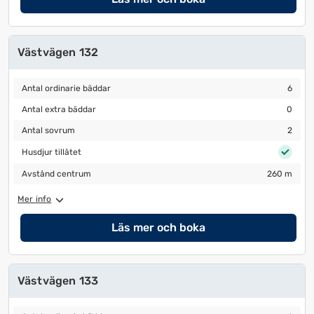
Västvägen 132
Antal ordinarie bäddar
6
Antal ordinarie bäddar
6
Antal extra bäddar
0
Antal extra bäddar
0
Antal sovrum
2
Antal sovrum
2
Husdjur tillåtet
Husdjur tillåtet
Avstånd centrum
260 m
Avstånd centrum
260 m
Mer info
Läs mer och boka
Västvägen 133
Antal ordinarie bäddar
6