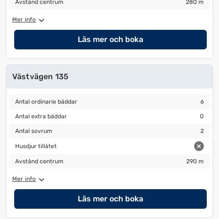
Avstånd centrum
280 m
Mer info
Läs mer och boka
Västvägen 135
Antal ordinarie bäddar
6
Antal ordinarie bäddar
6
Antal extra bäddar
0
Antal extra bäddar
0
Antal sovrum
2
Antal sovrum
2
Husdjur tillåtet
Husdjur tillåtet
Avstånd centrum
290 m
Avstånd centrum
290 m
Mer info
Läs mer och boka