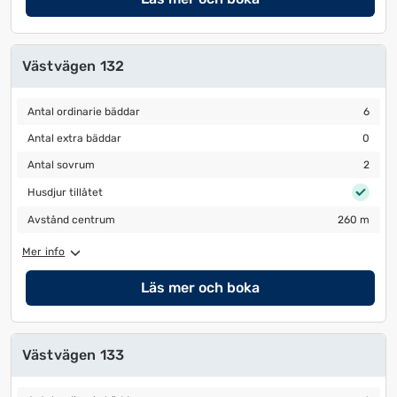
Västvägen 132
Antal ordinarie bäddar
6
Antal ordinarie bäddar
6
Antal extra bäddar
0
Antal extra bäddar
0
Antal sovrum
2
Antal sovrum
2
Husdjur tillåtet
Husdjur tillåtet
Avstånd centrum
260 m
Avstånd centrum
260 m
Mer info
Läs mer och boka
Västvägen 133
Antal ordinarie bäddar
6