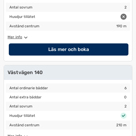
Antal sovrum
2
Antal sovrum
2
Husdjur tillåtet
Husdjur tillåtet
Avstånd centrum
190 m
Avstånd centrum
190 m
Mer info
Läs mer och boka
Västvägen 140
Antal ordinarie bäddar
6
Antal ordinarie bäddar
6
Antal extra bäddar
0
Antal extra bäddar
0
Antal sovrum
2
Antal sovrum
2
Husdjur tillåtet
Husdjur tillåtet
Avstånd centrum
210 m
Avstånd centrum
210 m