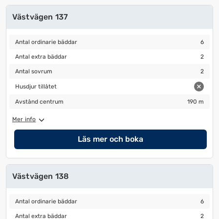
Västvägen 137
Antal ordinarie bäddar
6
Antal ordinarie bäddar
6
Antal extra bäddar
2
Antal extra bäddar
2
Antal sovrum
2
Antal sovrum
2
Husdjur tillåtet
Husdjur tillåtet
Avstånd centrum
190 m
Avstånd centrum
190 m
Mer info
Läs mer och boka
Västvägen 138
Antal ordinarie bäddar
6
Antal ordinarie bäddar
6
Antal extra bäddar
2
Antal extra bäddar
2