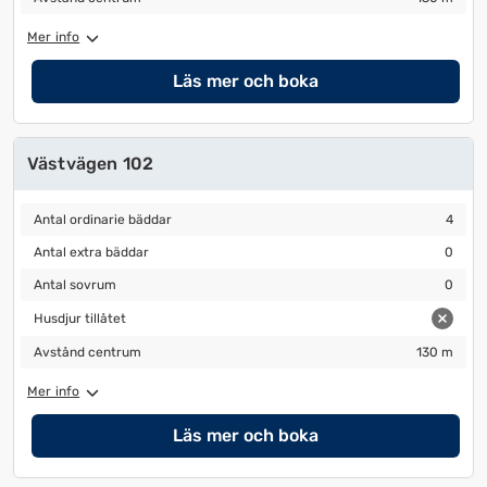
ändra
ändra
Mer info
datum
datum.
Läs mer och boka
Västvägen 102
Antal ordinarie bäddar
4
Antal ordinarie bäddar
4
Antal extra bäddar
0
Antal extra bäddar
0
Antal sovrum
0
Antal sovrum
0
Husdjur tillåtet
Husdjur tillåtet
Avstånd centrum
130 m
Avstånd centrum
130 m
Mer info
Läs mer och boka