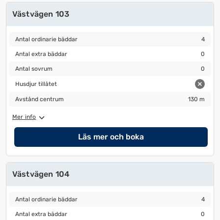
Västvägen 103
Antal ordinarie bäddar
4
Antal ordinarie bäddar
4
Antal extra bäddar
0
Antal extra bäddar
0
Antal sovrum
0
Antal sovrum
0
Husdjur tillåtet
Husdjur tillåtet
Avstånd centrum
130 m
Avstånd centrum
130 m
Mer info
Läs mer och boka
Västvägen 104
Antal ordinarie bäddar
4
Antal ordinarie bäddar
4
Antal extra bäddar
0
Antal extra bäddar
0