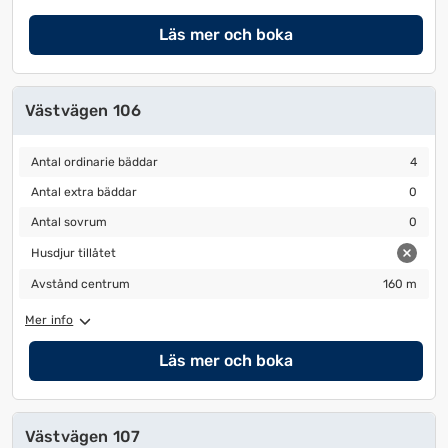
Läs mer och boka
Västvägen 106
Antal ordinarie bäddar
4
Antal ordinarie bäddar
4
Antal extra bäddar
0
Antal extra bäddar
0
Antal sovrum
0
Antal sovrum
0
Husdjur tillåtet
Husdjur tillåtet
Avstånd centrum
160 m
Avstånd centrum
160 m
Mer info
Läs mer och boka
Västvägen 107