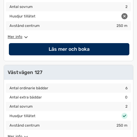
Antal sovrum
2
Antal sovrum
2
Husdjur tillåtet
Husdjur tillåtet
Avstånd centrum
250 m
Avstånd centrum
250 m
Mer info
Läs mer och boka
Västvägen 127
Antal ordinarie bäddar
6
Antal ordinarie bäddar
6
Antal extra bäddar
0
Antal extra bäddar
0
Antal sovrum
2
Antal sovrum
2
Husdjur tillåtet
Husdjur tillåtet
Avstånd centrum
250 m
Avstånd centrum
250 m
Mer info