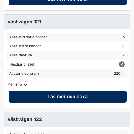
Västvägen 121
Antal ordinarie bäddar
6
Antal ordinarie bäddar
6
Antal extra bäddar
0
Antal extra bäddar
0
Antal sovrum
2
Antal sovrum
2
Husdjur tillåtet
Husdjur tillåtet
Avstånd centrum
220 m
Avstånd centrum
220 m
Mer info
Läs mer och boka
Västvägen 122
Antal ordinarie bäddar
6