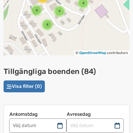
4
4
9
4
©
OpenStreetMap
contributors
Tillgängliga boenden
(
84
)
Visa filter (0)
Ankomstdag
Avresedag
Navigera
Navigera