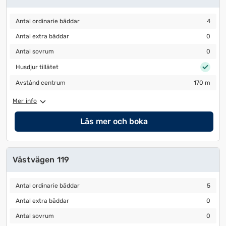
Antal ordinarie bäddar
4
Antal ordinarie bäddar
4
Antal extra bäddar
0
Antal extra bäddar
0
Antal sovrum
0
Antal sovrum
0
Husdjur tillåtet
Husdjur tillåtet
Avstånd centrum
170 m
Avstånd centrum
170 m
Mer info
Läs mer och boka
Västvägen 119
Antal ordinarie bäddar
5
Antal ordinarie bäddar
5
Antal extra bäddar
0
Antal extra bäddar
0
Antal sovrum
0
Antal sovrum
0