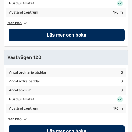
Husdjur tillåtet
Husdjur tillåtet
Avstånd centrum
170 m
Avstånd centrum
170 m
Mer info
Läs mer och boka
Västvägen 120
Antal ordinarie bäddar
5
Antal ordinarie bäddar
5
Antal extra bäddar
0
Antal extra bäddar
0
Antal sovrum
0
Antal sovrum
0
Husdjur tillåtet
Husdjur tillåtet
Avstånd centrum
170 m
Avstånd centrum
170 m
Mer info
Läs mer och boka