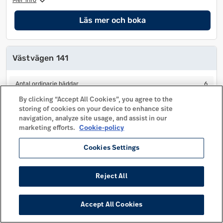
Mer info
Läs mer och boka
Västvägen 141
Antal ordinarie bäddar
6
Antal ordinarie bäddar
6
Antal extra bäddar
2
Antal extra bäddar
2
By clicking “Accept All Cookies”, you agree to the
storing of cookies on your device to enhance site
Antal sovrum
2
Antal sovrum
2
navigation, analyze site usage, and assist in our
Husdjur tillåtet
marketing efforts.
Cookie-policy
Husdjur tillåtet
Avstånd centrum
210 m
Avstånd centrum
210 m
Cookies Settings
Mer info
Reject All
Läs mer och boka
Accept All Cookies
Västvägen 142