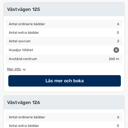
Västvägen 125
Antal ordinarie bäddar
6
Antal ordinarie bäddar
6
Antal extra bäddar
0
Antal extra bäddar
0
Antal sovrum
2
Antal sovrum
2
Husdjur tillåtet
Husdjur tillåtet
Avstånd centrum
260 m
Avstånd centrum
260 m
Mer info
Läs mer och boka
Västvägen 126
Antal ordinarie bäddar
6
Antal ordinarie bäddar
6
Antal extra bäddar
0
Antal extra bäddar
0