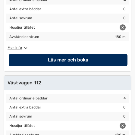
Antal ordinarie bäddar
4
Antal extra bäddar
0
Antal extra bäddar
0
Antal sovrum
0
Antal sovrum
0
Husdjur tillåtet
Husdjur tillåtet
Avstånd centrum
180 m
Avstånd centrum
180 m
Mer info
Läs mer och boka
Västvägen 112
Antal ordinarie bäddar
4
Antal ordinarie bäddar
4
Antal extra bäddar
0
Antal extra bäddar
0
Antal sovrum
0
Antal sovrum
0
Husdjur tillåtet
Husdjur tillåtet
Avstånd centrum
180 m