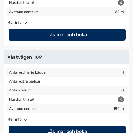
Husdjur tillåtet
Husdjur tillåtet
Avstånd centrum
160 m
Avstånd centrum
160 m
Mer info
Läs mer och boka
Västvägen 109
Antal ordinarie bäddar
4
Antal ordinarie bäddar
4
Antal extra bäddar
Antal extra bäddar
Antal sovrum
0
Antal sovrum
0
Husdjur tillåtet
Husdjur tillåtet
Avstånd centrum
180 m
Avstånd centrum
180 m
Mer info
Läs mer och boka