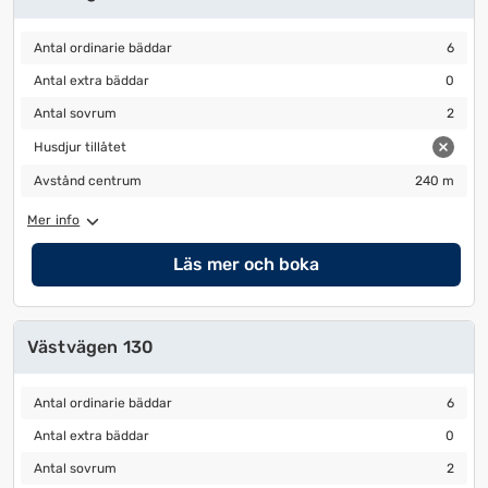
Antal ordinarie bäddar
6
Antal ordinarie bäddar
6
Antal extra bäddar
0
Antal extra bäddar
0
Antal sovrum
2
Antal sovrum
2
Husdjur tillåtet
Husdjur tillåtet
Avstånd centrum
240 m
Avstånd centrum
240 m
Mer info
Läs mer och boka
Västvägen 130
Antal ordinarie bäddar
6
Antal ordinarie bäddar
6
Antal extra bäddar
0
Antal extra bäddar
0
Antal sovrum
2
Antal sovrum
2