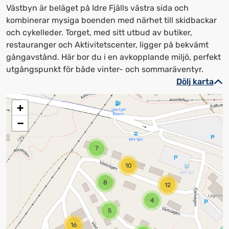
Västbyn är beläget på Idre Fjälls västra sida och
kombinerar mysiga boenden med närhet till skidbackar
och cykelleder. Torget, med sitt utbud av butiker,
restauranger och Aktivitetscenter, ligger på bekvämt
gångavstånd. Här bor du i en avkopplande miljö, perfekt
utgångspunkt för både vinter- och sommaräventyr.
Dölj karta
+
−
7
10
8
12
4
5
16