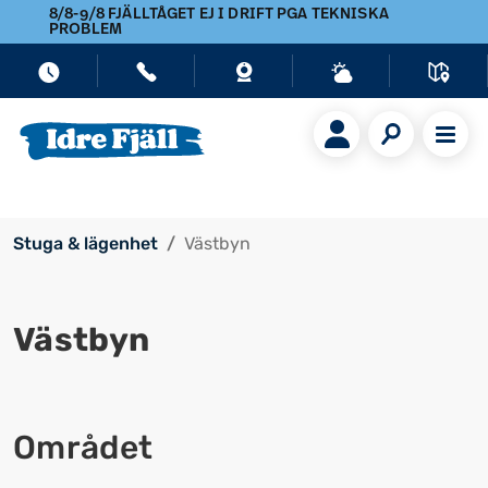
8/8-9/8 FJÄLLTÅGET EJ I DRIFT PGA TEKNISKA
PROBLEM
Stuga & lägenhet
Västbyn
Västbyn
Området