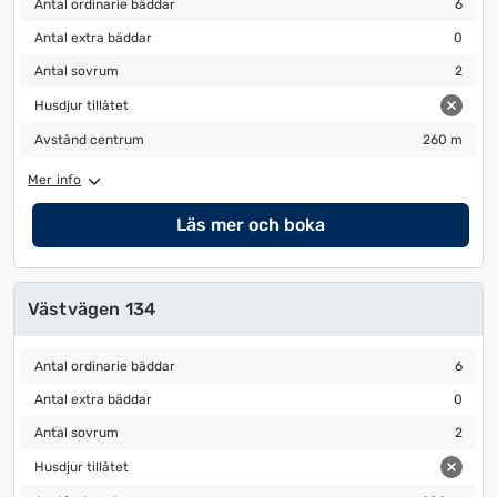
Antal ordinarie bäddar
6
Antal extra bäddar
0
Antal extra bäddar
0
Antal sovrum
2
Antal sovrum
2
Husdjur tillåtet
Husdjur tillåtet
Avstånd centrum
260 m
Avstånd centrum
260 m
Mer info
Läs mer och boka
Västvägen 134
Antal ordinarie bäddar
6
Antal ordinarie bäddar
6
Antal extra bäddar
0
Antal extra bäddar
0
Antal sovrum
2
Antal sovrum
2
Husdjur tillåtet
Husdjur tillåtet
Avstånd centrum
280 m