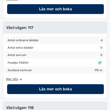
Läs mer och boka
Västvägen 117
Antal ordinarie bäddar
4
Antal ordinarie bäddar
4
Antal extra bäddar
0
Antal extra bäddar
0
Antal sovrum
0
Antal sovrum
0
Husdjur tillåtet
Husdjur tillåtet
Avstånd centrum
170 m
Avstånd centrum
170 m
Mer info
Läs mer och boka
Västvägen 118