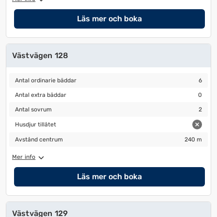
Läs mer och boka
Västvägen 128
Antal ordinarie bäddar
6
Antal ordinarie bäddar
6
Antal extra bäddar
0
Antal extra bäddar
0
Antal sovrum
2
Antal sovrum
2
Husdjur tillåtet
Husdjur tillåtet
Avstånd centrum
240 m
Avstånd centrum
240 m
Mer info
Läs mer och boka
Västvägen 129