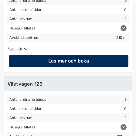
Antal ordinarie bäddar
6
Antal extra bäddar
0
Antal extra bäddar
0
Antal sovrum
2
Antal sovrum
2
Husdjur tillåtet
Husdjur tillåtet
Avstånd centrum
210 m
Avstånd centrum
210 m
Mer info
Läs mer och boka
Västvägen 123
Antal ordinarie bäddar
6
Antal ordinarie bäddar
6
Antal extra bäddar
0
Antal extra bäddar
0
Antal sovrum
2
Antal sovrum
2
Husdjur tillåtet
Husdjur tillåtet
Avstånd centrum
190 m