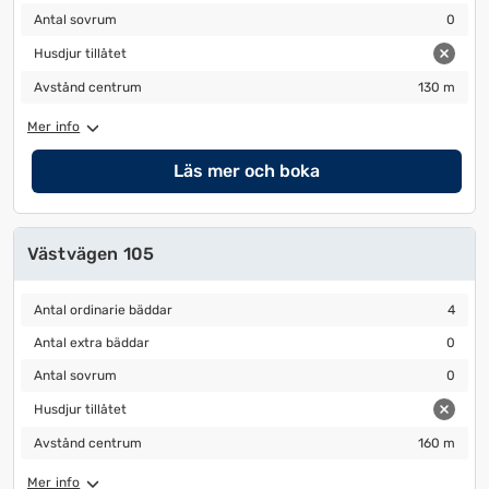
Antal sovrum
0
Antal sovrum
0
Husdjur tillåtet
Husdjur tillåtet
Avstånd centrum
130 m
Avstånd centrum
130 m
Mer info
Läs mer och boka
Västvägen 105
Antal ordinarie bäddar
4
Antal ordinarie bäddar
4
Antal extra bäddar
0
Antal extra bäddar
0
Antal sovrum
0
Antal sovrum
0
Husdjur tillåtet
Husdjur tillåtet
Avstånd centrum
160 m
Avstånd centrum
160 m
Mer info