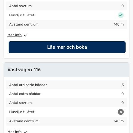
Antal sovrum
0
Antal sovrum
0
Husdjur tillåtet
Husdjur tillåtet
Avstånd centrum
140 m
Avstånd centrum
140 m
Mer info
Läs mer och boka
Västvägen 116
Antal ordinarie bäddar
5
Antal ordinarie bäddar
5
Antal extra bäddar
0
Antal extra bäddar
0
Antal sovrum
0
Antal sovrum
0
Husdjur tillåtet
Husdjur tillåtet
Avstånd centrum
140 m
Avstånd centrum
140 m
Mer info