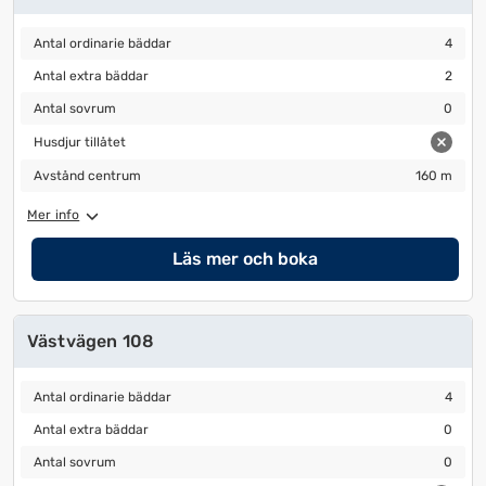
Antal ordinarie bäddar
4
Antal ordinarie bäddar
4
Antal extra bäddar
2
Antal extra bäddar
2
Antal sovrum
0
Antal sovrum
0
Husdjur tillåtet
Husdjur tillåtet
Avstånd centrum
160 m
Avstånd centrum
160 m
Mer info
Läs mer och boka
Västvägen 108
Antal ordinarie bäddar
4
Antal ordinarie bäddar
4
Antal extra bäddar
0
Antal extra bäddar
0
Antal sovrum
0
Antal sovrum
0