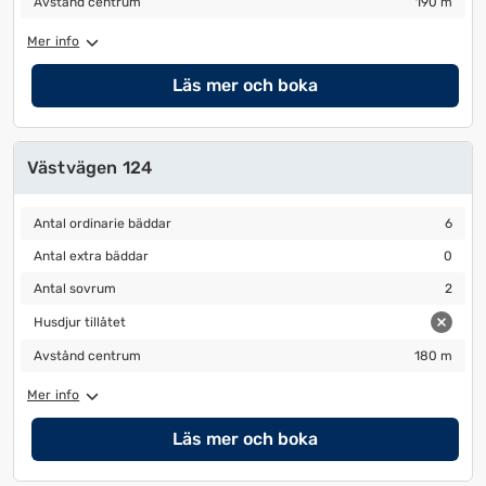
Avstånd centrum
190 m
Mer info
Läs mer och boka
Västvägen 124
Antal ordinarie bäddar
6
Antal ordinarie bäddar
6
Antal extra bäddar
0
Antal extra bäddar
0
Antal sovrum
2
Antal sovrum
2
Husdjur tillåtet
Husdjur tillåtet
Avstånd centrum
180 m
Avstånd centrum
180 m
Mer info
Läs mer och boka