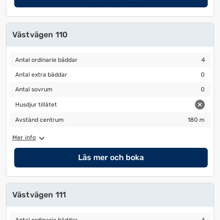
Västvägen 110
Antal ordinarie bäddar
4
Antal ordinarie bäddar
4
Antal extra bäddar
0
Antal extra bäddar
0
Antal sovrum
0
Antal sovrum
0
Husdjur tillåtet
Husdjur tillåtet
Avstånd centrum
180 m
Avstånd centrum
180 m
Mer info
Läs mer och boka
Västvägen 111
Antal ordinarie bäddar
4