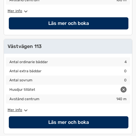
Avstånd centrum
180 m
Mer info
Läs mer och boka
Västvägen 113
Antal ordinarie bäddar
4
Antal ordinarie bäddar
4
Antal extra bäddar
0
Antal extra bäddar
0
Antal sovrum
0
Antal sovrum
0
Husdjur tillåtet
Husdjur tillåtet
Avstånd centrum
140 m
Avstånd centrum
140 m
Mer info
Läs mer och boka