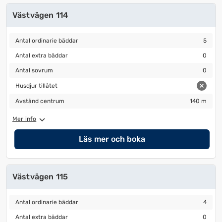
Västvägen 114
Antal ordinarie bäddar
5
Antal ordinarie bäddar
5
Antal extra bäddar
0
Antal extra bäddar
0
Antal sovrum
0
Antal sovrum
0
Husdjur tillåtet
Husdjur tillåtet
Avstånd centrum
140 m
Avstånd centrum
140 m
Mer info
Läs mer och boka
Västvägen 115
Antal ordinarie bäddar
4
Antal ordinarie bäddar
4
Antal extra bäddar
0
Antal extra bäddar
0