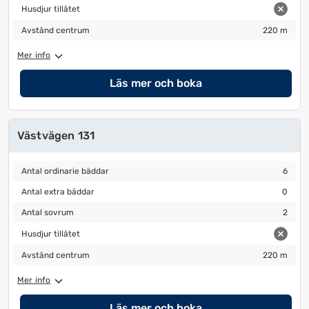
Husdjur tillåtet
Husdjur tillåtet
Avstånd centrum
220 m
Avstånd centrum
220 m
Mer info
Läs mer och boka
Västvägen 131
Antal ordinarie bäddar
6
Antal ordinarie bäddar
6
Antal extra bäddar
0
Antal extra bäddar
0
Antal sovrum
2
Antal sovrum
2
Husdjur tillåtet
Husdjur tillåtet
Avstånd centrum
220 m
Avstånd centrum
220 m
Mer info
Läs mer och boka