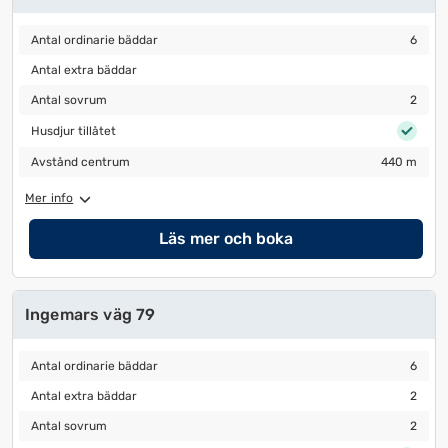
Antal ordinarie bäddar
6
Antal ordinarie bäddar
6
Antal extra bäddar
Antal extra bäddar
Antal sovrum
2
Antal sovrum
2
Husdjur tillåtet
Husdjur tillåtet
Avstånd centrum
440 m
Avstånd centrum
440 m
Mer info
Läs mer och boka
Ingemars väg 79
Antal ordinarie bäddar
6
Antal ordinarie bäddar
6
Antal extra bäddar
2
Antal extra bäddar
2
Antal sovrum
2
Antal sovrum
2