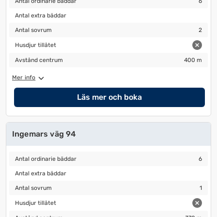
Antal ordinarie bäddar
6
Antal extra bäddar
Antal extra bäddar
Antal sovrum
2
Antal sovrum
2
Husdjur tillåtet
Husdjur tillåtet
Avstånd centrum
400 m
Avstånd centrum
400 m
Mer info
Läs mer och boka
Ingemars väg 94
Antal ordinarie bäddar
6
Antal ordinarie bäddar
6
Antal extra bäddar
Antal extra bäddar
Antal sovrum
1
Antal sovrum
1
Husdjur tillåtet
Husdjur tillåtet
Avstånd centrum
370 m