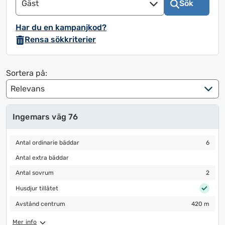
Gäst
Sök
att
att
använda
använda
Har du en kampanjkod?
kalendern
kalendern
Rensa sökkriterier
och
och
välja
välja
ett
ett
Sortera på:
datum.
datum.
Tryck
Tryck
på
på
Ingemars väg 76
frågetecknet
frågetecknet
för
för
Antal ordinarie bäddar
6
att
att
Antal ordinarie bäddar
6
få
få
Antal extra bäddar
Antal extra bäddar
upp
upp
Antal sovrum
2
Antal sovrum
2
kortkommandon
kortkommandon
Husdjur tillåtet
för
för
Husdjur tillåtet
att
att
Avstånd centrum
420 m
Avstånd centrum
420 m
ändra
ändra
Mer info