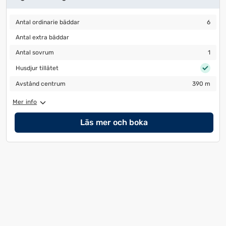
Antal ordinarie bäddar
6
Antal ordinarie bäddar
6
Antal extra bäddar
Antal extra bäddar
Antal sovrum
1
Antal sovrum
1
Husdjur tillåtet
Husdjur tillåtet
Avstånd centrum
390 m
Avstånd centrum
390 m
Mer info
Läs mer och boka