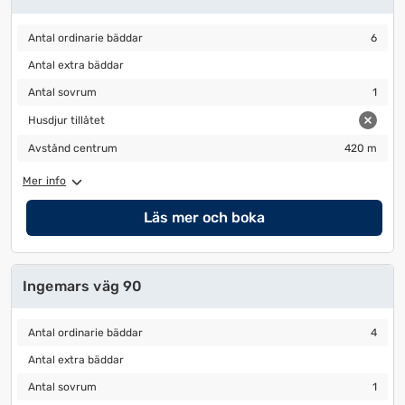
Antal ordinarie bäddar
6
Antal ordinarie bäddar
6
Antal extra bäddar
Antal extra bäddar
Antal sovrum
1
Antal sovrum
1
Husdjur tillåtet
Husdjur tillåtet
Avstånd centrum
420 m
Avstånd centrum
420 m
Mer info
Läs mer och boka
Ingemars väg 90
Antal ordinarie bäddar
4
Antal ordinarie bäddar
4
Antal extra bäddar
Antal extra bäddar
Antal sovrum
1
Antal sovrum
1