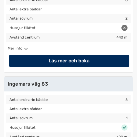
Antal ordinarie bäddar
6
Antal extra bäddar
Antal extra bäddar
Antal sovrum
2
Antal sovrum
2
Husdjur tillåtet
Husdjur tillåtet
Avstånd centrum
440 m
Avstånd centrum
440 m
Mer info
Läs mer och boka
Ingemars väg 83
Antal ordinarie bäddar
6
Antal ordinarie bäddar
6
Antal extra bäddar
Antal extra bäddar
Antal sovrum
1
Antal sovrum
1
Husdjur tillåtet
Husdjur tillåtet
Avstånd centrum
420 m