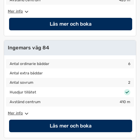
Avstånd centrum
420 m
Mer info
Läs mer och boka
Ingemars väg 84
Antal ordinarie bäddar
6
Antal ordinarie bäddar
6
Antal extra bäddar
Antal extra bäddar
Antal sovrum
2
Antal sovrum
2
Husdjur tillåtet
Husdjur tillåtet
Avstånd centrum
410 m
Avstånd centrum
410 m
Mer info
Läs mer och boka