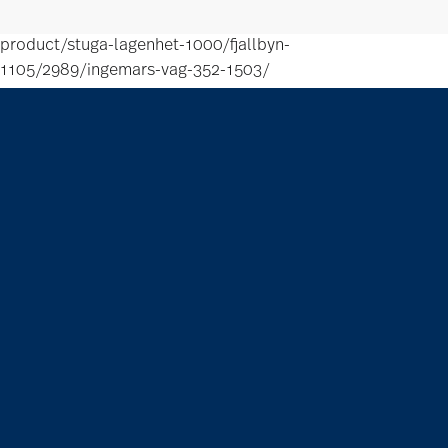
product/stuga-lagenhet-1000/fjallbyn-
1105/2989/ingemars-vag-352-1503/