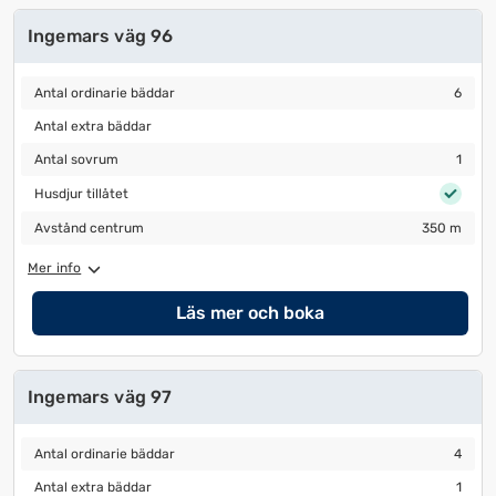
Ingemars väg 96
Antal ordinarie bäddar
6
Antal ordinarie bäddar
6
Antal extra bäddar
Antal extra bäddar
Antal sovrum
1
Antal sovrum
1
Husdjur tillåtet
Husdjur tillåtet
Avstånd centrum
350 m
Avstånd centrum
350 m
Mer info
Läs mer och boka
Ingemars väg 97
Antal ordinarie bäddar
4
Antal ordinarie bäddar
4
Antal extra bäddar
1
Antal extra bäddar
1