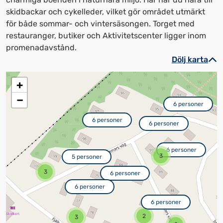
skidbackar och cykelleder, vilket gör området utmärkt
för både sommar- och vintersäsongen. Torget med
restauranger, butiker och Aktivitetscenter ligger inom
promenadavstånd.
Dölj karta
+
−
6 personer
6 personer
6 personer
6 personer
3
5 personer
3
6 personer
6 personer
6 personer
2
3