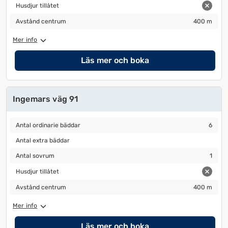
Husdjur tillåtet
Husdjur tillåtet
Avstånd centrum
400 m
Avstånd centrum
400 m
Mer info
Läs mer och boka
Ingemars väg 91
Antal ordinarie bäddar
6
Antal ordinarie bäddar
6
Antal extra bäddar
Antal extra bäddar
Antal sovrum
1
Antal sovrum
1
Husdjur tillåtet
Husdjur tillåtet
Avstånd centrum
400 m
Avstånd centrum
400 m
Mer info
Läs mer och boka