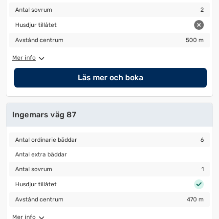
Antal sovrum
2
Antal sovrum
2
Husdjur tillåtet
Husdjur tillåtet
Avstånd centrum
500 m
Avstånd centrum
500 m
Mer info
Läs mer och boka
Ingemars väg 87
Antal ordinarie bäddar
6
Antal ordinarie bäddar
6
Antal extra bäddar
Antal extra bäddar
Antal sovrum
1
Antal sovrum
1
Husdjur tillåtet
Husdjur tillåtet
Avstånd centrum
470 m
Avstånd centrum
470 m
Mer info