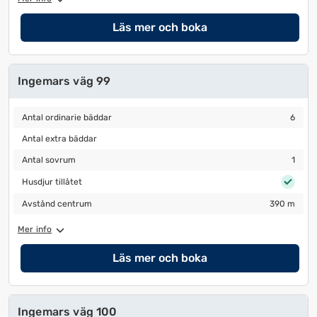
Läs mer och boka
Ingemars väg 99
Antal ordinarie bäddar
6
Antal ordinarie bäddar
6
Antal extra bäddar
Antal extra bäddar
Antal sovrum
1
Antal sovrum
1
Husdjur tillåtet
Husdjur tillåtet
Avstånd centrum
390 m
Avstånd centrum
390 m
Mer info
Läs mer och boka
Ingemars väg 100