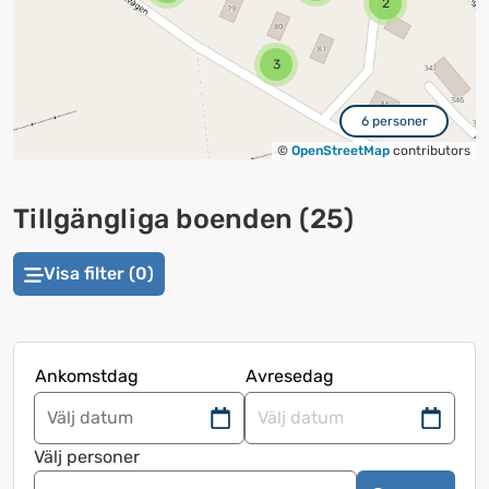
2
3
6 personer
©
OpenStreetMap
contributors
Tillgängliga boenden
(
25
)
Visa filter (0)
Ankomstdag
Avresedag
Navigera
Navigera
framåt
bakåt
Välj personer
för
för