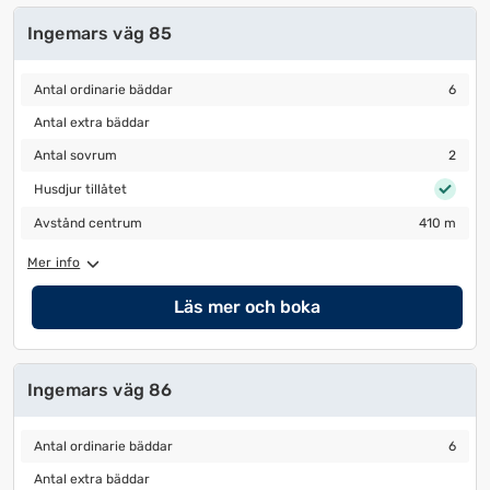
Ingemars väg 85
Antal ordinarie bäddar
6
Antal ordinarie bäddar
6
Antal extra bäddar
Antal extra bäddar
Antal sovrum
2
Antal sovrum
2
Husdjur tillåtet
Husdjur tillåtet
Avstånd centrum
410 m
Avstånd centrum
410 m
Mer info
Läs mer och boka
Ingemars väg 86
Antal ordinarie bäddar
6
Antal ordinarie bäddar
6
Antal extra bäddar
Antal extra bäddar