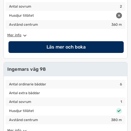
Antal sovrum
2
Antal sovrum
2
Husdjur tillåtet
Husdjur tillåtet
Avstånd centrum
360 m
Avstånd centrum
360 m
Mer info
Läs mer och boka
Ingemars väg 98
Antal ordinarie bäddar
6
Antal ordinarie bäddar
6
Antal extra bäddar
Antal extra bäddar
Antal sovrum
1
Antal sovrum
1
Husdjur tillåtet
Husdjur tillåtet
Avstånd centrum
380 m
Avstånd centrum
380 m
Mer info