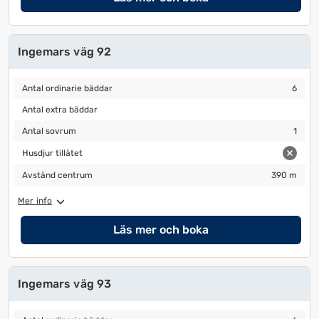
Ingemars väg 92
Antal ordinarie bäddar
6
Antal ordinarie bäddar
6
Antal extra bäddar
Antal extra bäddar
Antal sovrum
1
Antal sovrum
1
Husdjur tillåtet
Husdjur tillåtet
Avstånd centrum
390 m
Avstånd centrum
390 m
Mer info
Läs mer och boka
Ingemars väg 93
Antal ordinarie bäddar
6