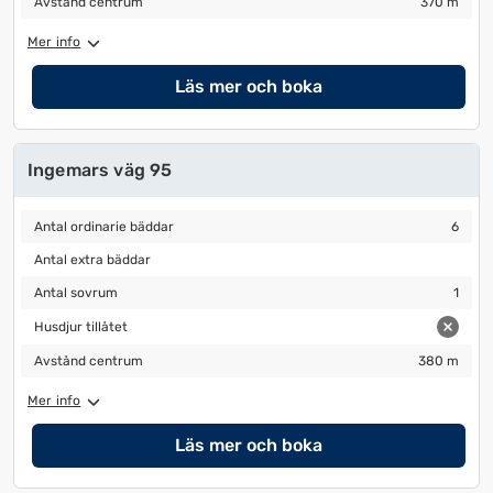
Avstånd centrum
370 m
Mer info
Läs mer och boka
Ingemars väg 95
Antal ordinarie bäddar
6
Antal ordinarie bäddar
6
Antal extra bäddar
Antal extra bäddar
Antal sovrum
1
Antal sovrum
1
Husdjur tillåtet
Husdjur tillåtet
Avstånd centrum
380 m
Avstånd centrum
380 m
Mer info
Läs mer och boka