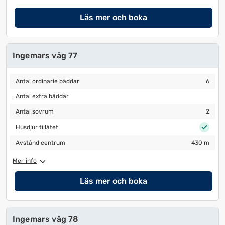
datum
datum.
Läs mer och boka
Ingemars väg 77
Antal ordinarie bäddar
6
Antal ordinarie bäddar
6
Antal extra bäddar
Antal extra bäddar
Antal sovrum
2
Antal sovrum
2
Husdjur tillåtet
Husdjur tillåtet
Avstånd centrum
430 m
Avstånd centrum
430 m
Mer info
Läs mer och boka
Ingemars väg 78