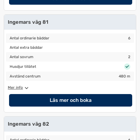
Ingemars väg 81
Antal ordinarie bäddar
6
Antal ordinarie bäddar
6
Antal extra bäddar
Antal extra bäddar
Antal sovrum
2
Antal sovrum
2
Husdjur tillåtet
Husdjur tillåtet
Avstånd centrum
480 m
Avstånd centrum
480 m
Mer info
Läs mer och boka
Ingemars väg 82
Antal ordinarie bäddar
6