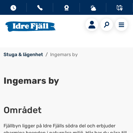
Stuga & lägenhet
Ingemars by
Ingemars by
Området
Fjällbyn ligger på Idre Fjälls södra del och erbjuder
charmiga boenden i naturnära miljö. Här har du nära till