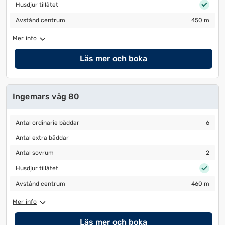
Husdjur tillåtet
Husdjur tillåtet
Avstånd centrum
450 m
Avstånd centrum
450 m
Mer info
Läs mer och boka
Ingemars väg 80
Antal ordinarie bäddar
6
Antal ordinarie bäddar
6
Antal extra bäddar
Antal extra bäddar
Antal sovrum
2
Antal sovrum
2
Husdjur tillåtet
Husdjur tillåtet
Avstånd centrum
460 m
Avstånd centrum
460 m
Mer info
Läs mer och boka