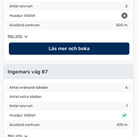
Antal sovrum
2
Antal sovrum
2
Husdjur tillåtet
Husdjur tillåtet
Avstånd centrum
500 m
Avstånd centrum
500 m
Mer info
Läs mer och boka
Ingemars väg 87
Antal ordinarie bäddar
6
Antal ordinarie bäddar
6
Antal extra bäddar
Antal extra bäddar
Antal sovrum
1
Antal sovrum
1
Husdjur tillåtet
Husdjur tillåtet
Avstånd centrum
470 m
Avstånd centrum
470 m
Mer info