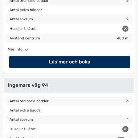
Antal ordinarie bäddar
6
Antal extra bäddar
Antal extra bäddar
Antal sovrum
2
Antal sovrum
2
Husdjur tillåtet
Husdjur tillåtet
Avstånd centrum
400 m
Avstånd centrum
400 m
Mer info
Läs mer och boka
Ingemars väg 94
Antal ordinarie bäddar
6
Antal ordinarie bäddar
6
Antal extra bäddar
Antal extra bäddar
Antal sovrum
1
Antal sovrum
1
Husdjur tillåtet
Husdjur tillåtet
Avstånd centrum
370 m