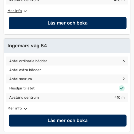
Avstånd centrum
420 m
Mer info
Läs mer och boka
Ingemars väg 84
Antal ordinarie bäddar
6
Antal ordinarie bäddar
6
Antal extra bäddar
Antal extra bäddar
Antal sovrum
2
Antal sovrum
2
Husdjur tillåtet
Husdjur tillåtet
Avstånd centrum
410 m
Avstånd centrum
410 m
Mer info
Läs mer och boka