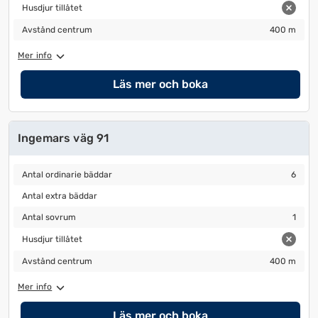
Husdjur tillåtet
Husdjur tillåtet
Avstånd centrum
400 m
Avstånd centrum
400 m
Mer info
Läs mer och boka
Ingemars väg 91
Antal ordinarie bäddar
6
Antal ordinarie bäddar
6
Antal extra bäddar
Antal extra bäddar
Antal sovrum
1
Antal sovrum
1
Husdjur tillåtet
Husdjur tillåtet
Avstånd centrum
400 m
Avstånd centrum
400 m
Mer info
Läs mer och boka