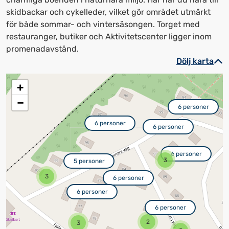
skidbackar och cykelleder, vilket gör området utmärkt
för både sommar- och vintersäsongen. Torget med
restauranger, butiker och Aktivitetscenter ligger inom
promenadavstånd.
Dölj karta
+
−
6 personer
6 personer
6 personer
6 personer
3
5 personer
3
6 personer
6 personer
6 personer
2
3