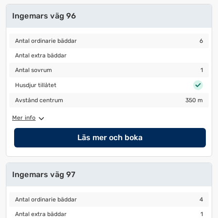
Ingemars väg 96
Antal ordinarie bäddar
6
Antal ordinarie bäddar
6
Antal extra bäddar
Antal extra bäddar
Antal sovrum
1
Antal sovrum
1
Husdjur tillåtet
Husdjur tillåtet
Avstånd centrum
350 m
Avstånd centrum
350 m
Mer info
Läs mer och boka
Ingemars väg 97
Antal ordinarie bäddar
4
Antal ordinarie bäddar
4
Antal extra bäddar
1
Antal extra bäddar
1