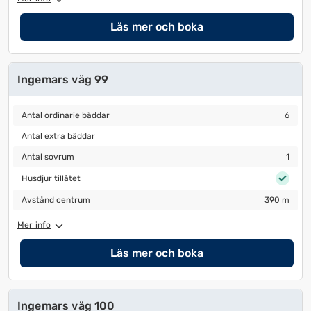
Läs mer och boka
Ingemars väg 99
Antal ordinarie bäddar
6
Antal ordinarie bäddar
6
Antal extra bäddar
Antal extra bäddar
Antal sovrum
1
Antal sovrum
1
Husdjur tillåtet
Husdjur tillåtet
Avstånd centrum
390 m
Avstånd centrum
390 m
Mer info
Läs mer och boka
Ingemars väg 100