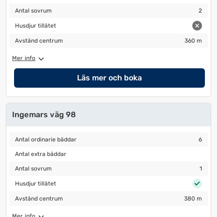
Antal sovrum
2
Antal sovrum
2
Husdjur tillåtet
Husdjur tillåtet
Avstånd centrum
360 m
Avstånd centrum
360 m
Mer info
Läs mer och boka
Ingemars väg 98
Antal ordinarie bäddar
6
Antal ordinarie bäddar
6
Antal extra bäddar
Antal extra bäddar
Antal sovrum
1
Antal sovrum
1
Husdjur tillåtet
Husdjur tillåtet
Avstånd centrum
380 m
Avstånd centrum
380 m
Mer info