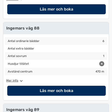
Läs mer och boka
Ingemars väg 88
Antal ordinarie bäddar
6
Antal ordinarie bäddar
6
Antal extra bäddar
Antal extra bäddar
Antal sovrum
1
Antal sovrum
1
Husdjur tillåtet
Husdjur tillåtet
Avstånd centrum
470 m
Avstånd centrum
470 m
Mer info
Läs mer och boka
Ingemars väg 89