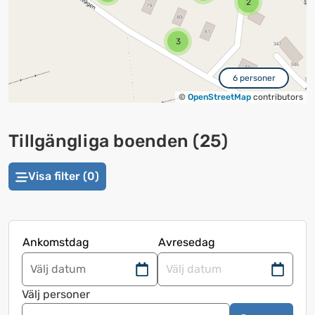
2
3
6 personer
©
OpenStreetMap
contributors
Tillgängliga boenden
(
25
)
Visa filter (0)
Ankomstdag
Avresedag
Navigera
Navigera
framåt
bakåt
Välj personer
för
för