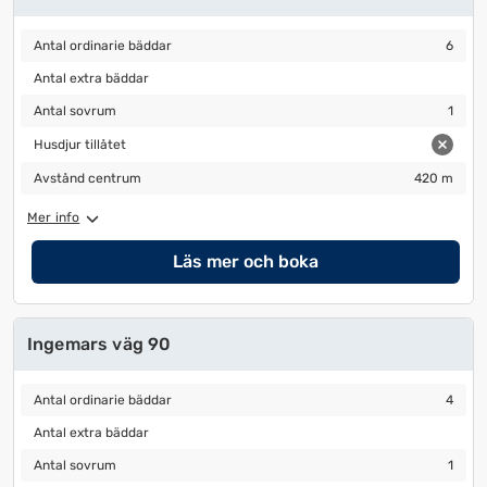
Antal ordinarie bäddar
6
Antal ordinarie bäddar
6
Antal extra bäddar
Antal extra bäddar
Antal sovrum
1
Antal sovrum
1
Husdjur tillåtet
Husdjur tillåtet
Avstånd centrum
420 m
Avstånd centrum
420 m
Mer info
Läs mer och boka
Ingemars väg 90
Antal ordinarie bäddar
4
Antal ordinarie bäddar
4
Antal extra bäddar
Antal extra bäddar
Antal sovrum
1
Antal sovrum
1