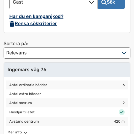
Gäst
Sök
att
att
använda
använda
Har du en kampanjkod?
kalendern
kalendern
Rensa sökkriterier
och
och
välja
välja
ett
ett
Sortera på:
datum.
datum.
Tryck
Tryck
på
på
Ingemars väg 76
frågetecknet
frågetecknet
för
för
Antal ordinarie bäddar
6
att
att
Antal ordinarie bäddar
6
få
få
Antal extra bäddar
Antal extra bäddar
upp
upp
Antal sovrum
2
Antal sovrum
2
kortkommandon
kortkommandon
Husdjur tillåtet
för
för
Husdjur tillåtet
att
att
Avstånd centrum
420 m
Avstånd centrum
420 m
ändra
ändra
Mer info