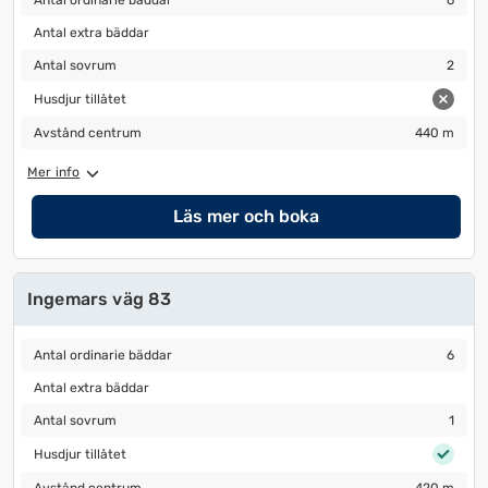
Antal ordinarie bäddar
6
Antal extra bäddar
Antal extra bäddar
Antal sovrum
2
Antal sovrum
2
Husdjur tillåtet
Husdjur tillåtet
Avstånd centrum
440 m
Avstånd centrum
440 m
Mer info
Läs mer och boka
Ingemars väg 83
Antal ordinarie bäddar
6
Antal ordinarie bäddar
6
Antal extra bäddar
Antal extra bäddar
Antal sovrum
1
Antal sovrum
1
Husdjur tillåtet
Husdjur tillåtet
Avstånd centrum
420 m