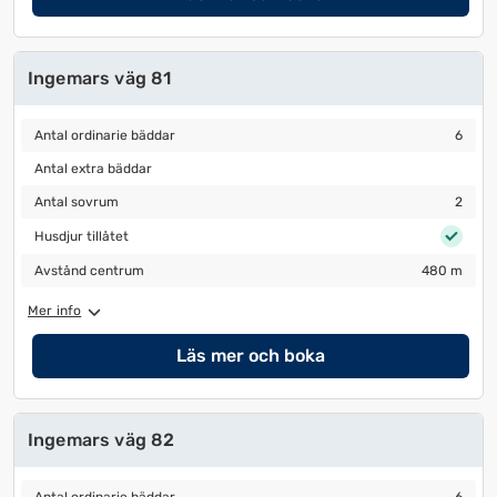
Ingemars väg 81
Antal ordinarie bäddar
6
Antal ordinarie bäddar
6
Antal extra bäddar
Antal extra bäddar
Antal sovrum
2
Antal sovrum
2
Husdjur tillåtet
Husdjur tillåtet
Avstånd centrum
480 m
Avstånd centrum
480 m
Mer info
Läs mer och boka
Ingemars väg 82
Antal ordinarie bäddar
6