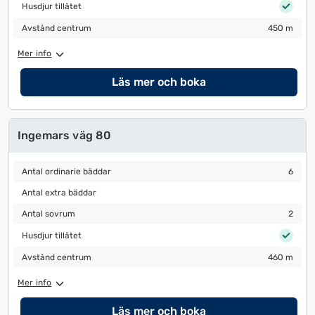
Husdjur tillåtet
Husdjur tillåtet
Avstånd centrum
450 m
Avstånd centrum
450 m
Mer info
Läs mer och boka
Ingemars väg 80
Antal ordinarie bäddar
6
Antal ordinarie bäddar
6
Antal extra bäddar
Antal extra bäddar
Antal sovrum
2
Antal sovrum
2
Husdjur tillåtet
Husdjur tillåtet
Avstånd centrum
460 m
Avstånd centrum
460 m
Mer info
Läs mer och boka