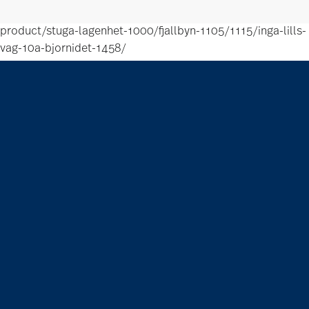
product/stuga-lagenhet-1000/fjallbyn-1105/1115/inga-lills-
vag-10a-bjornidet-1458/