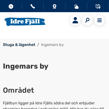
Stuga & lägenhet
Ingemars by
Ingemars by
Området
Fjällbyn ligger på Idre Fjälls södra del och erbjuder
charmiga boenden i naturnära miljö. Här har du nära till