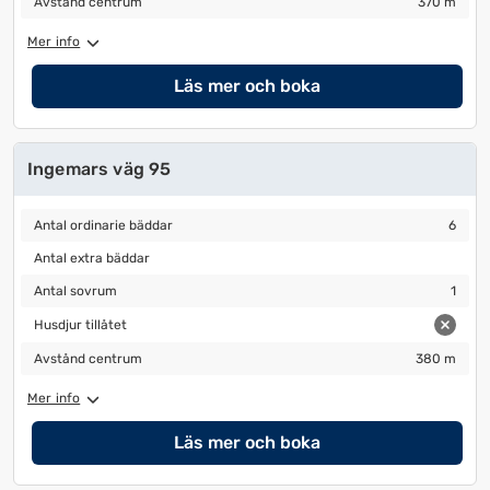
Avstånd centrum
370 m
Mer info
Läs mer och boka
Ingemars väg 95
Antal ordinarie bäddar
6
Antal ordinarie bäddar
6
Antal extra bäddar
Antal extra bäddar
Antal sovrum
1
Antal sovrum
1
Husdjur tillåtet
Husdjur tillåtet
Avstånd centrum
380 m
Avstånd centrum
380 m
Mer info
Läs mer och boka