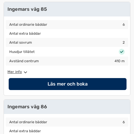
Ingemars väg 85
Antal ordinarie bäddar
6
Antal ordinarie bäddar
6
Antal extra bäddar
Antal extra bäddar
Antal sovrum
2
Antal sovrum
2
Husdjur tillåtet
Husdjur tillåtet
Avstånd centrum
410 m
Avstånd centrum
410 m
Mer info
Läs mer och boka
Ingemars väg 86
Antal ordinarie bäddar
6
Antal ordinarie bäddar
6
Antal extra bäddar
Antal extra bäddar