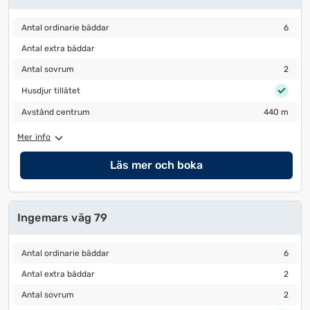
Antal ordinarie bäddar
6
Antal ordinarie bäddar
6
Antal extra bäddar
Antal extra bäddar
Antal sovrum
2
Antal sovrum
2
Husdjur tillåtet
Husdjur tillåtet
Avstånd centrum
440 m
Avstånd centrum
440 m
Mer info
Läs mer och boka
Ingemars väg 79
Antal ordinarie bäddar
6
Antal ordinarie bäddar
6
Antal extra bäddar
2
Antal extra bäddar
2
Antal sovrum
2
Antal sovrum
2