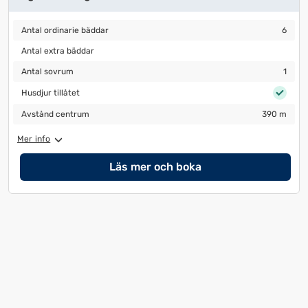
Antal ordinarie bäddar
6
Antal ordinarie bäddar
6
Antal extra bäddar
Antal extra bäddar
Antal sovrum
1
Antal sovrum
1
Husdjur tillåtet
Husdjur tillåtet
Avstånd centrum
390 m
Avstånd centrum
390 m
Mer info
Läs mer och boka