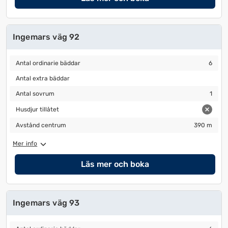
Ingemars väg 92
Antal ordinarie bäddar
6
Antal ordinarie bäddar
6
Antal extra bäddar
Antal extra bäddar
Antal sovrum
1
Antal sovrum
1
Husdjur tillåtet
Husdjur tillåtet
Avstånd centrum
390 m
Avstånd centrum
390 m
Mer info
Läs mer och boka
Ingemars väg 93
Antal ordinarie bäddar
6