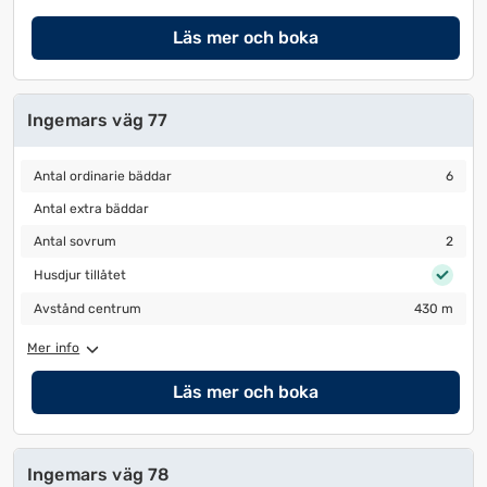
datum
datum.
Läs mer och boka
Ingemars väg 77
Antal ordinarie bäddar
6
Antal ordinarie bäddar
6
Antal extra bäddar
Antal extra bäddar
Antal sovrum
2
Antal sovrum
2
Husdjur tillåtet
Husdjur tillåtet
Avstånd centrum
430 m
Avstånd centrum
430 m
Mer info
Läs mer och boka
Ingemars väg 78