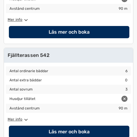
Avstånd centrum
90 m
Avstånd centrum
90 m
Mer info
Läs mer och boka
Fjällterassen 542
Antal ordinarie bäddar
6
Antal ordinarie bäddar
6
Antal extra bäddar
0
Antal extra bäddar
0
Antal sovrum
3
Antal sovrum
3
Husdjur tillåtet
Husdjur tillåtet
Avstånd centrum
90 m
Avstånd centrum
90 m
Mer info
Läs mer och boka