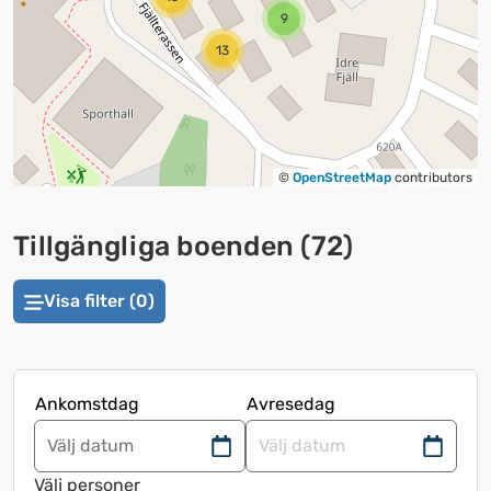
9
13
©
OpenStreetMap
contributors
Tillgängliga boenden
(
72
)
Visa filter (0)
Ankomstdag
Avresedag
Navigera
Navigera
framåt
bakåt
Välj personer