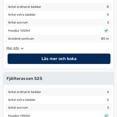
Antal ordinarie bäddar
8
Antal ordinarie bäddar
8
Antal extra bäddar
0
Antal extra bäddar
0
Antal sovrum
3
Antal sovrum
3
Husdjur tillåtet
Husdjur tillåtet
Avstånd centrum
80 m
Avstånd centrum
80 m
Mer info
Läs mer och boka
Fjällterassen 525
Antal ordinarie bäddar
6
Antal ordinarie bäddar
6
Antal extra bäddar
0
Antal extra bäddar
0
Antal sovrum
3
Antal sovrum
3
Husdjur tillåtet
Husdjur tillåtet