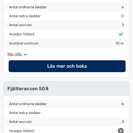
Antal ordinarie bäddar
6
Antal ordinarie bäddar
6
Antal extra bäddar
0
Antal extra bäddar
0
Antal sovrum
3
Antal sovrum
3
Husdjur tillåtet
Husdjur tillåtet
Avstånd centrum
70 m
Avstånd centrum
70 m
Mer info
Läs mer och boka
Fjällterassen 508
Antal ordinarie bäddar
6
Antal ordinarie bäddar
6
Antal extra bäddar
Antal extra bäddar
Antal sovrum
3
Antal sovrum
3
Husdjur tillåtet
Husdjur tillåtet