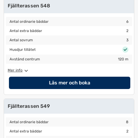
Fjällterassen 548
Antal ordinarie bäddar
6
Antal ordinarie bäddar
6
Antal extra bäddar
2
Antal extra bäddar
2
Antal sovrum
3
Antal sovrum
3
Husdjur tillåtet
Husdjur tillåtet
Avstånd centrum
120 m
Avstånd centrum
120 m
Mer info
Läs mer och boka
Fjällterassen 549
Antal ordinarie bäddar
8
Antal ordinarie bäddar
8
Antal extra bäddar
2
Antal extra bäddar
2