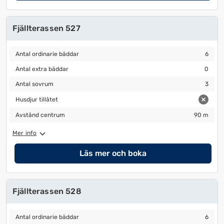
Fjällterassen 527
Antal ordinarie bäddar
6
Antal ordinarie bäddar
6
Antal extra bäddar
0
Antal extra bäddar
0
Antal sovrum
3
Antal sovrum
3
Husdjur tillåtet
Husdjur tillåtet
Avstånd centrum
90 m
Avstånd centrum
90 m
Mer info
Läs mer och boka
Fjällterassen 528
Antal ordinarie bäddar
6
Antal ordinarie bäddar
6