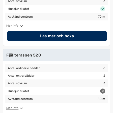
Antal sovrum
3
Husdjur tillåtet
Husdjur tillåtet
Avstånd centrum
70 m
Avstånd centrum
70 m
Mer info
Läs mer och boka
Fjällterassen 520
Antal ordinarie bäddar
6
Antal ordinarie bäddar
6
Antal extra bäddar
2
Antal extra bäddar
2
Antal sovrum
3
Antal sovrum
3
Husdjur tillåtet
Husdjur tillåtet
Avstånd centrum
80 m
Avstånd centrum
80 m
Mer info