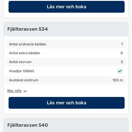
Läs mer och boka
Fjällterassen 534
Antal ordinarie bäddar
7
Antal ordinarie bäddar
7
Antal extra bäddar
0
Antal extra bäddar
0
Antal sovrum
3
Antal sovrum
3
Husdjur tillåtet
Husdjur tillåtet
Avstånd centrum
100 m
Avstånd centrum
100 m
Mer info
Läs mer och boka
Fjällterassen 540