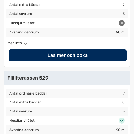
Antal extra bäddar
2
Antal extra bäddar
2
Antal sovrum
3
Antal sovrum
3
Husdjur tillåtet
Husdjur tillåtet
Avstånd centrum
90 m
Avstånd centrum
90 m
Mer info
Läs mer och boka
Fjällterassen 529
Antal ordinarie bäddar
7
Antal ordinarie bäddar
7
Antal extra bäddar
0
Antal extra bäddar
0
Antal sovrum
3
Antal sovrum
3
Husdjur tillåtet
Husdjur tillåtet
Avstånd centrum
90 m
Avstånd centrum
90 m