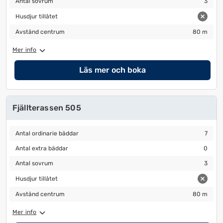
Antal sovrum
3
Husdjur tillåtet
Husdjur tillåtet
Avstånd centrum
80 m
Avstånd centrum
80 m
Mer info
Läs mer och boka
Fjällterassen 505
Antal ordinarie bäddar
7
Antal ordinarie bäddar
7
Antal extra bäddar
0
Antal extra bäddar
0
Antal sovrum
3
Antal sovrum
3
Husdjur tillåtet
Husdjur tillåtet
Avstånd centrum
80 m
Avstånd centrum
80 m
Mer info