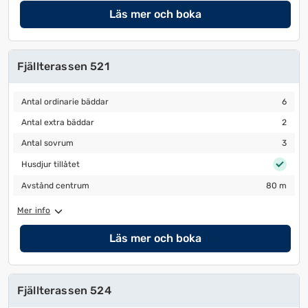
Läs mer och boka
Fjällterassen 521
Antal ordinarie bäddar
6
Antal ordinarie bäddar
6
Antal extra bäddar
2
Antal extra bäddar
2
Antal sovrum
3
Antal sovrum
3
Husdjur tillåtet
Husdjur tillåtet
Avstånd centrum
80 m
Avstånd centrum
80 m
Mer info
Läs mer och boka
Fjällterassen 524