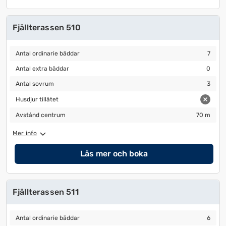
Fjällterassen 510
Antal ordinarie bäddar
7
Antal ordinarie bäddar
7
Antal extra bäddar
0
Antal extra bäddar
0
Antal sovrum
3
Antal sovrum
3
Husdjur tillåtet
Husdjur tillåtet
Avstånd centrum
70 m
Avstånd centrum
70 m
Mer info
Läs mer och boka
Fjällterassen 511
Antal ordinarie bäddar
6
Antal ordinarie bäddar
6