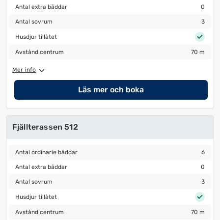
Antal extra bäddar
0
Antal extra bäddar
0
Antal sovrum
3
Antal sovrum
3
Husdjur tillåtet
Husdjur tillåtet
Avstånd centrum
70 m
Avstånd centrum
70 m
Mer info
Läs mer och boka
Fjällterassen 512
Antal ordinarie bäddar
6
Antal ordinarie bäddar
6
Antal extra bäddar
0
Antal extra bäddar
0
Antal sovrum
3
Antal sovrum
3
Husdjur tillåtet
Husdjur tillåtet
Avstånd centrum
70 m
Avstånd centrum
70 m