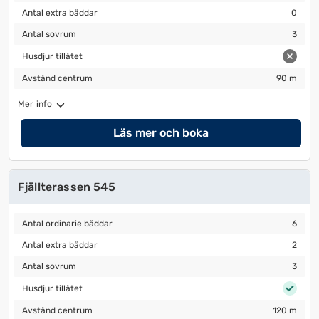
Antal extra bäddar
0
Antal extra bäddar
0
Antal sovrum
3
Antal sovrum
3
Husdjur tillåtet
Husdjur tillåtet
Avstånd centrum
90 m
Avstånd centrum
90 m
Mer info
Läs mer och boka
Fjällterassen 545
Antal ordinarie bäddar
6
Antal ordinarie bäddar
6
Antal extra bäddar
2
Antal extra bäddar
2
Antal sovrum
3
Antal sovrum
3
Husdjur tillåtet
Husdjur tillåtet
Avstånd centrum
120 m
Avstånd centrum
120 m