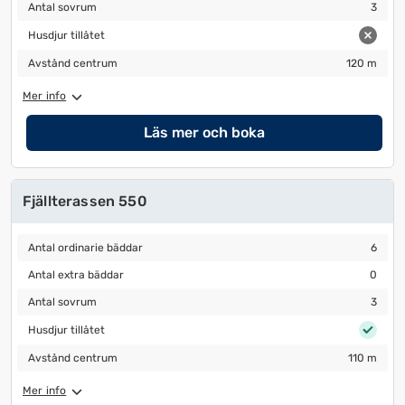
Antal sovrum
3
Antal sovrum
3
Husdjur tillåtet
Husdjur tillåtet
Avstånd centrum
120 m
Avstånd centrum
120 m
Mer info
Läs mer och boka
Fjällterassen 550
Antal ordinarie bäddar
6
Antal ordinarie bäddar
6
Antal extra bäddar
0
Antal extra bäddar
0
Antal sovrum
3
Antal sovrum
3
Husdjur tillåtet
Husdjur tillåtet
Avstånd centrum
110 m
Avstånd centrum
110 m
Mer info