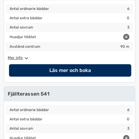
Antal ordinarie bäddar
6
Antal ordinarie bäddar
6
Antal extra bäddar
0
Antal extra bäddar
0
Antal sovrum
3
Antal sovrum
3
Husdjur tillåtet
Husdjur tillåtet
Avstånd centrum
90 m
Avstånd centrum
90 m
Mer info
Läs mer och boka
Fjällterassen 541
Antal ordinarie bäddar
6
Antal ordinarie bäddar
6
Antal extra bäddar
0
Antal extra bäddar
0
Antal sovrum
3
Antal sovrum
3
Husdjur tillåtet
Husdjur tillåtet