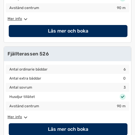
Avstånd centrum
90 m
Avstånd centrum
90 m
Mer info
Läs mer och boka
Fjällterassen 526
Antal ordinarie bäddar
6
Antal ordinarie bäddar
6
Antal extra bäddar
0
Antal extra bäddar
0
Antal sovrum
3
Antal sovrum
3
Husdjur tillåtet
Husdjur tillåtet
Avstånd centrum
90 m
Avstånd centrum
90 m
Mer info
Läs mer och boka