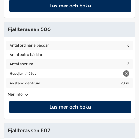
Läs mer och boka
Fjällterassen 506
Antal ordinarie bäddar
6
Antal ordinarie bäddar
6
Antal extra bäddar
Antal extra bäddar
Antal sovrum
3
Antal sovrum
3
Husdjur tillåtet
Husdjur tillåtet
Avstånd centrum
70 m
Avstånd centrum
70 m
Mer info
Läs mer och boka
Fjällterassen 507