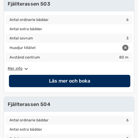
Fjällterassen 503
Antal ordinarie bäddar
6
Antal ordinarie bäddar
6
Antal extra bäddar
Antal extra bäddar
Antal sovrum
3
Antal sovrum
3
Husdjur tillåtet
Husdjur tillåtet
Avstånd centrum
80 m
Avstånd centrum
80 m
Mer info
Läs mer och boka
Fjällterassen 504
Antal ordinarie bäddar
6
Antal ordinarie bäddar
6
Antal extra bäddar
Antal extra bäddar
Antal sovrum
3