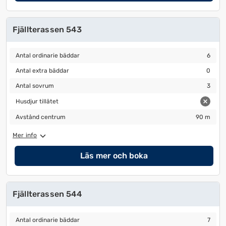
Fjällterassen 543
Antal ordinarie bäddar
6
Antal ordinarie bäddar
6
Antal extra bäddar
0
Antal extra bäddar
0
Antal sovrum
3
Antal sovrum
3
Husdjur tillåtet
Husdjur tillåtet
Avstånd centrum
90 m
Avstånd centrum
90 m
Mer info
Läs mer och boka
Fjällterassen 544
Antal ordinarie bäddar
7
Antal ordinarie bäddar
7