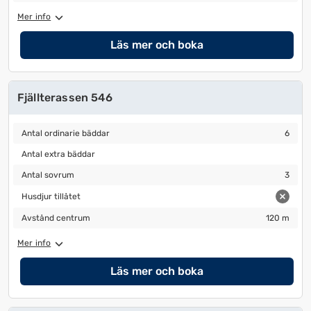
Mer info
Läs mer och boka
Fjällterassen 546
Antal ordinarie bäddar
6
Antal ordinarie bäddar
6
Antal extra bäddar
Antal extra bäddar
Antal sovrum
3
Antal sovrum
3
Husdjur tillåtet
Husdjur tillåtet
Avstånd centrum
120 m
Avstånd centrum
120 m
Mer info
Läs mer och boka