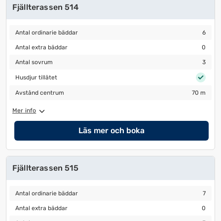
Fjällterassen 514
Antal ordinarie bäddar
6
Antal ordinarie bäddar
6
Antal extra bäddar
0
Antal extra bäddar
0
Antal sovrum
3
Antal sovrum
3
Husdjur tillåtet
Husdjur tillåtet
Avstånd centrum
70 m
Avstånd centrum
70 m
Mer info
Läs mer och boka
Fjällterassen 515
Antal ordinarie bäddar
7
Antal ordinarie bäddar
7
Antal extra bäddar
0
Antal extra bäddar
0
Antal sovrum
3