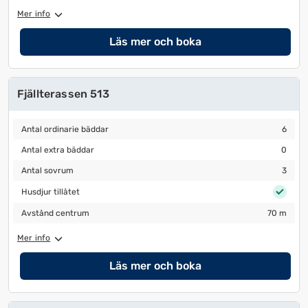
Mer info
Läs mer och boka
Fjällterassen 513
Antal ordinarie bäddar
6
Antal ordinarie bäddar
6
Antal extra bäddar
0
Antal extra bäddar
0
Antal sovrum
3
Antal sovrum
3
Husdjur tillåtet
Husdjur tillåtet
Avstånd centrum
70 m
Avstånd centrum
70 m
Mer info
Läs mer och boka