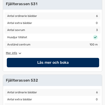
Fjällterassen 531
Antal ordinarie bäddar
6
Antal ordinarie bäddar
6
Antal extra bäddar
0
Antal extra bäddar
0
Antal sovrum
3
Antal sovrum
3
Husdjur tillåtet
Husdjur tillåtet
Avstånd centrum
100 m
Avstånd centrum
100 m
Mer info
Läs mer och boka
Fjällterassen 532
Antal ordinarie bäddar
6
Antal ordinarie bäddar
6
Antal extra bäddar
0
Antal extra bäddar
0