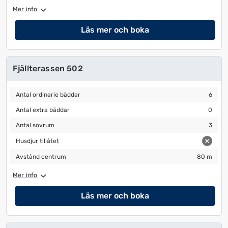
ändra
ändra
Mer info
datum
datum.
Läs mer och boka
Fjällterassen 502
Antal ordinarie bäddar
6
Antal ordinarie bäddar
6
Antal extra bäddar
0
Antal extra bäddar
0
Antal sovrum
3
Antal sovrum
3
Husdjur tillåtet
Husdjur tillåtet
Avstånd centrum
80 m
Avstånd centrum
80 m
Mer info
Läs mer och boka