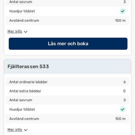
Antal sovrum
3
Antal sovrum
3
Husdjur tillåtet
Husdjur tillåtet
Avstånd centrum
100 m
Avstånd centrum
100 m
Mer info
Läs mer och boka
Fjällterassen 533
Antal ordinarie bäddar
6
Antal ordinarie bäddar
6
Antal extra bäddar
0
Antal extra bäddar
0
Antal sovrum
3
Antal sovrum
3
Husdjur tillåtet
Husdjur tillåtet
Avstånd centrum
100 m
Avstånd centrum
100 m
Mer info