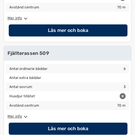
Avstånd centrum
70 m
Avstånd centrum
70 m
Mer info
Läs mer och boka
Fjällterassen 509
Antal ordinarie bäddar
6
Antal ordinarie bäddar
6
Antal extra bäddar
Antal extra bäddar
Antal sovrum
3
Antal sovrum
3
Husdjur tillåtet
Husdjur tillåtet
Avstånd centrum
70 m
Avstånd centrum
70 m
Mer info
Läs mer och boka