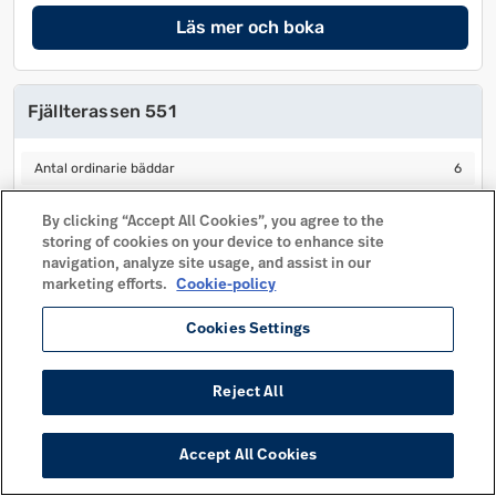
Läs mer och boka
Fjällterassen 551
Antal ordinarie bäddar
6
Antal ordinarie bäddar
6
Antal extra bäddar
0
Antal extra bäddar
0
By clicking “Accept All Cookies”, you agree to the
Antal sovrum
3
Antal sovrum
3
storing of cookies on your device to enhance site
Husdjur tillåtet
navigation, analyze site usage, and assist in our
Husdjur tillåtet
marketing efforts.
Cookie-policy
Avstånd centrum
110 m
Avstånd centrum
110 m
Cookies Settings
Mer info
Läs mer och boka
Reject All
Accept All Cookies
Fjällterassen 552