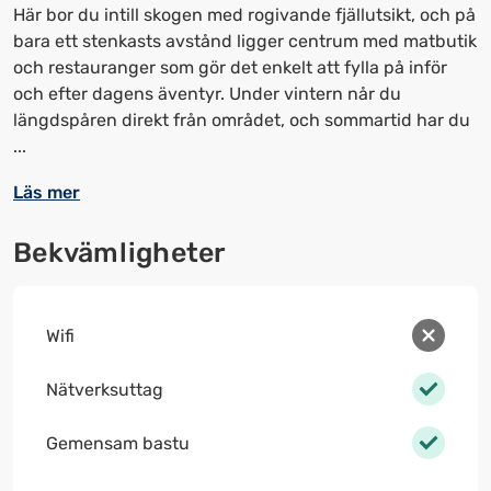
Här bor du intill skogen med rogivande fjällutsikt, och på
upp
upp
bara ett stenkasts avstånd ligger centrum med matbutik
kortkommandon
kortkommandon
och restauranger som gör det enkelt att fylla på inför
för
för
och efter dagens äventyr. Under vintern når du
att
att
längdspåren direkt från området, och sommartid har du
ändra
ändra
...
datum
datum.
Läs mer
Bekvämligheter
Wifi
Nätverksuttag
Gemensam bastu