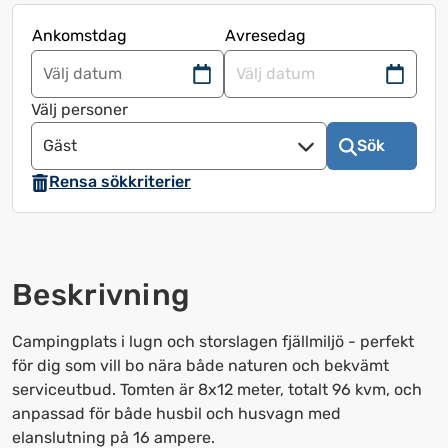
Ankomstdag
Avresedag
Navigera
Navigera
framåt
bakåt
Välj personer
för
för
Gäst
Sök
att
att
använda
använda
Rensa sökkriterier
kalendern
kalendern
och
och
välja
välja
ett
ett
Beskrivning
datum.
datum.
Tryck
Tryck
Campingplats i lugn och storslagen fjällmiljö - perfekt
på
på
för dig som vill bo nära både naturen och bekvämt
frågetecknet
frågetecknet
serviceutbud. Tomten är 8x12 meter, totalt 96 kvm, och
för
för
anpassad för både husbil och husvagn med
att
att
elanslutning på 16 ampere.
få
få