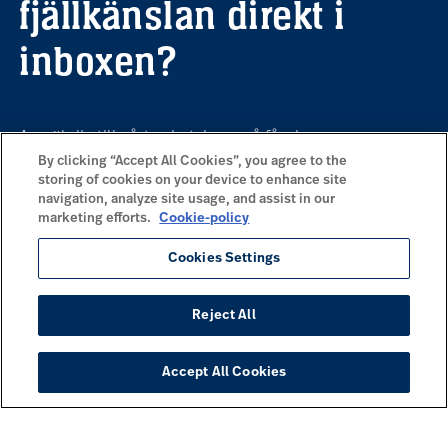
fjällkänslan direkt i
inboxen?
Anmäl dig till vårt nyhetsbrev, så får du
information om våra kommande
By clicking “Accept All Cookies”, you agree to the
storing of cookies on your device to enhance site
erbjudanden, inspiration och en härlig dos
navigation, analyze site usage, and assist in our
fjäll på mailen.
marketing efforts.
Cookie-policy
Cookies Settings
Prenumerera
Reject All
VANLIGT EFTERSÖKTA SIDOR
Accept All Cookies
Händer på Idre Fjäll