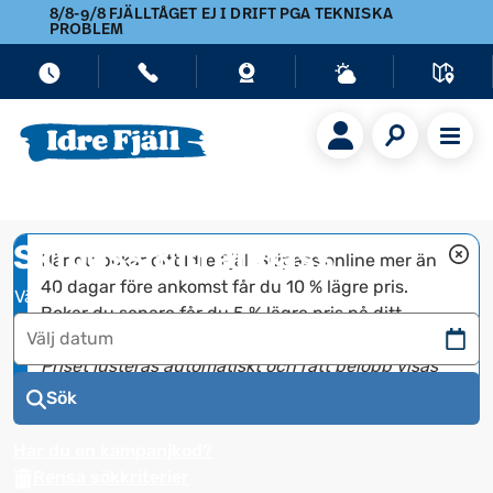
8/8-9/8 FJÄLLTÅGET EJ I DRIFT PGA TEKNISKA
PROBLEM
Skipass & trailpass
När du bokar ditt Idre Fjäll Skipass online mer än 
40 dagar före ankomst får du 10 % lägre pris. 
Bokar du senare får du 5 % lägre pris på ditt 
Välj dag
Navigera
Priset justeras automatiskt och rätt belopp visas 
framåt
direkt vid bokning. Gäller ej säsongskort.
Sök
för
att
Har du en kampanjkod?
använda
Rensa sökkriterier
kalendern