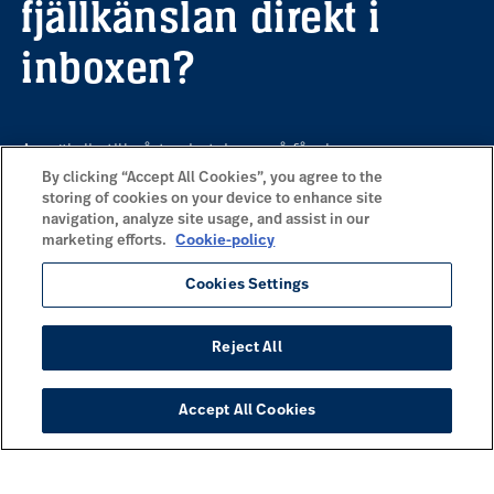
fjällkänslan direkt i
inboxen?
Anmäl dig till vårt nyhetsbrev, så får du
information om våra kommande
By clicking “Accept All Cookies”, you agree to the
storing of cookies on your device to enhance site
erbjudanden, inspiration och en härlig dos
navigation, analyze site usage, and assist in our
fjäll på mailen.
marketing efforts.
Cookie-policy
Cookies Settings
Prenumerera
Reject All
VANLIGT EFTERSÖKTA SIDOR
Accept All Cookies
Händer på Idre Fjäll