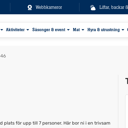
Webbkameror
Liftar, backar 
Aktiviteter
Säsonger & event
Mat
Hyra & utrustning
146
Visa alla bilder
lats för upp till 7 personer. Här bor ni i en trivsam