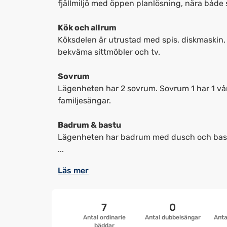
fjällmiljö med öppen planlösning, nära både 
Kök och allrum
Köksdelen är utrustad med spis, diskmaskin, k
bekväma sittmöbler och tv.
Sovrum
Lägenheten har 2 sovrum. Sovrum 1 har 1 v
familjesängar.
Badrum & bastu
Lägenheten har badrum med dusch och bas
...
Läs mer
7
0
Antal ordinarie
Antal dubbelsängar
Anta
bäddar