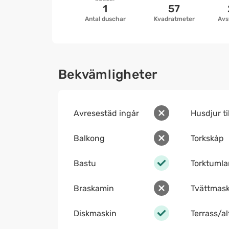
1
57
Antal duschar
Kvadratmeter
Avs
Bekvämligheter
Avresestäd ingår
Husdjur ti
Balkong
Torkskåp
Bastu
Torktumla
Braskamin
Tvättmask
Diskmaskin
Terrass/a