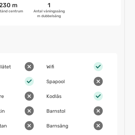
230 m
1
tånd centrum
Antal våningssäng
m dubbelsäng
llåtet
Wifi
Spapool
re
Kodlås
in
Barnstol
ltan
Barnsäng