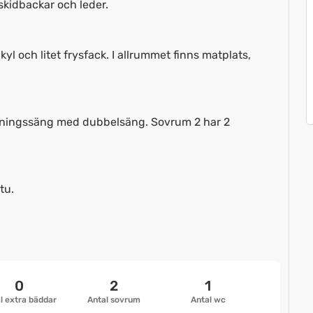
skidbackar och leder.
yl och litet frysfack. I allrummet finns matplats,
åningssäng med dubbelsäng. Sovrum 2 har 2
tu.
0
2
1
l extra bäddar
Antal sovrum
Antal wc