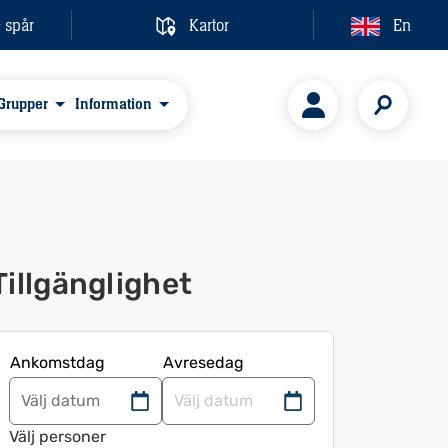
& spår
Kartor
En
Grupper
Information
Tillgänglighet
Ankomstdag
Avresedag
Navigera
Navigera
framåt
bakåt
Välj personer