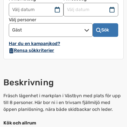
Navigera
Navigera
framåt
bakåt
Välj personer
för
för
Gäst
Sök
att
att
använda
använda
Har du en kampanjkod?
kalendern
kalendern
Rensa sökkriterier
och
och
välja
välja
ett
ett
datum.
datum.
Beskrivning
Tryck
Tryck
på
på
frågetecknet
frågetecknet
Fräsch lägenhet i markplan i Västbyn med plats för upp
för
för
till 8 personer. Här bor ni i en trivsam fjällmiljö med
att
att
öppen planlösning, nära både skidbackar och leder.
få
få
upp
upp
Kök och allrum