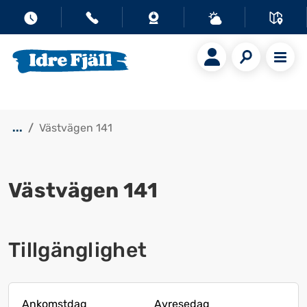
...
Västvägen 141
Västvägen 141
Visa alla bilder
Tillgänglighet
Ankomstdag
Avresedag