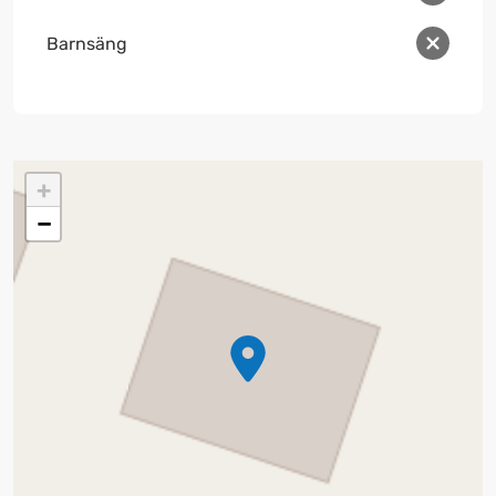
Barnsäng
+
−