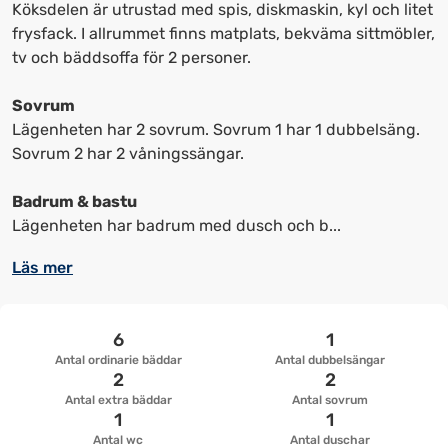
kortkommandon
kortkommandon
Köksdelen är utrustad med spis, diskmaskin, kyl och litet
för
för
frysfack. I allrummet finns matplats, bekväma sittmöbler,
att
att
tv och bäddsoffa för 2 personer.
ändra
ändra
datum
datum.
Sovrum
Lägenheten har 2 sovrum. Sovrum 1 har 1 dubbelsäng.
Sovrum 2 har 2 våningssängar.
Badrum & bastu
Lägenheten har badrum med dusch och b...
Läs mer
6
1
Antal ordinarie bäddar
Antal dubbelsängar
2
2
Antal extra bäddar
Antal sovrum
1
1
Antal wc
Antal duschar