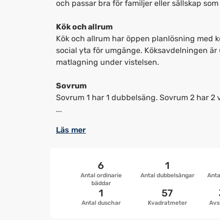
och passar bra för familjer eller sällskap som 
Kök och allrum
Kök och allrum har öppen planlösning med k
social yta för umgänge. Köksavdelningen är u
matlagning under vistelsen.
Sovrum
Sovrum 1 har 1 dubbelsäng. Sovrum 2 har 2 
...
Läs mer
6
1
Antal ordinarie
Antal dubbelsängar
Anta
bäddar
1
57
Antal duschar
Kvadratmeter
Avs