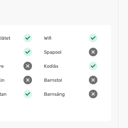
llåtet
Wifi
Spapool
re
Kodlås
in
Barnstol
ltan
Barnsäng