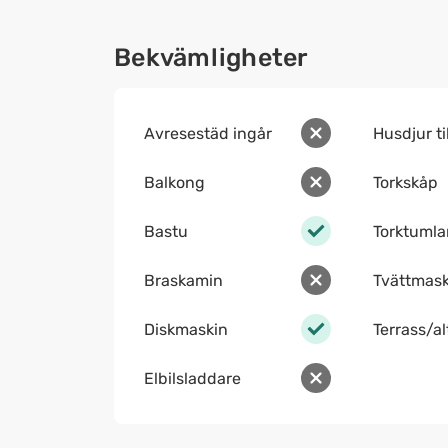
Bekvämligheter
Avresestäd ingår
Husdjur ti
Balkong
Torkskåp
Bastu
Torktumla
Braskamin
Tvättmask
Diskmaskin
Terrass/a
Elbilsladdare