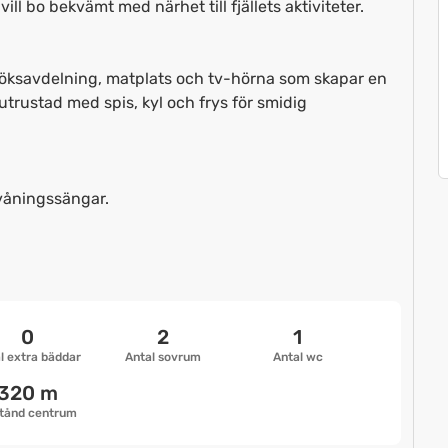
vill bo bekvämt med närhet till fjällets aktiviteter.
öksavdelning, matplats och tv-hörna som skapar en
trustad med spis, kyl och frys för smidig
våningssängar.
0
2
1
l extra bäddar
Antal sovrum
Antal wc
320 m
tånd centrum