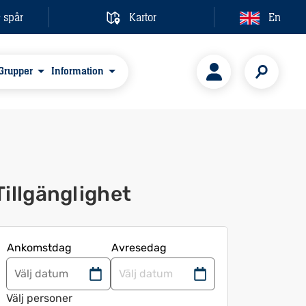
& spår
Kartor
En
Grupper
Information
Tillgänglighet
Ankomstdag
Avresedag
Navigera
Navigera
framåt
bakåt
Välj personer