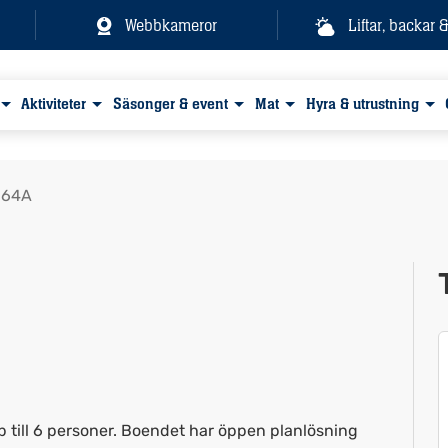
Webbkameror
Liftar, backar 
Aktiviteter
Säsonger & event
Mat
Hyra & utrustning
164A
Visa alla bilder
p till 6 personer. Boendet har öppen planlösning