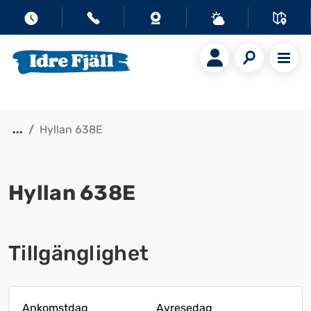
...
Hyllan 638E
Hyllan 638E
Visa alla bilder
Tillgänglighet
Ankomstdag
Avresedag