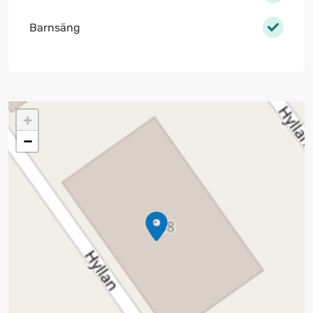
Barnsäng
+
−