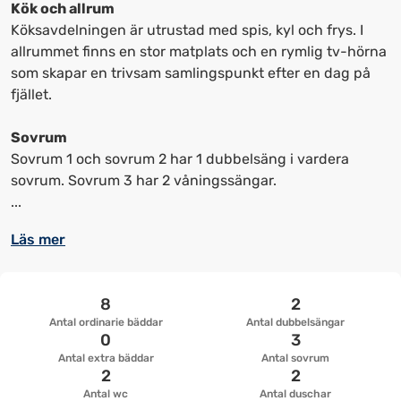
kortkommandon
kortkommandon
Kök och allrum
för
för
Köksavdelningen är utrustad med spis, kyl och frys. I
att
att
allrummet finns en stor matplats och en rymlig tv-hörna
ändra
ändra
som skapar en trivsam samlingspunkt efter en dag på
datum
datum.
fjället.
Sovrum
Sovrum 1 och sovrum 2 har 1 dubbelsäng i vardera
sovrum. Sovrum 3 har 2 våningssängar.
...
Läs mer
8
2
Antal ordinarie bäddar
Antal dubbelsängar
0
3
Antal extra bäddar
Antal sovrum
2
2
Antal wc
Antal duschar