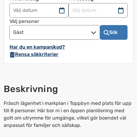
Navigera
Navigera
framåt
bakåt
Välj personer
för
för
Gäst
Sök
att
att
använda
använda
Har du en kampanjkod?
kalendern
kalendern
Rensa sökkriterier
och
och
välja
välja
ett
ett
datum.
datum.
Beskrivning
Tryck
Tryck
på
på
frågetecknet
frågetecknet
Fräsch lägenhet i markplan i Toppbyn med plats för upp
för
för
till 8 personer. Här bor ni i en öppen planlösning med
att
att
gott om utrymme för umgänge, vilket gör boendet väl
få
få
anpassat för familjer och sällskap.
upp
upp