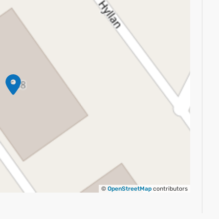
©
OpenStreetMap
contributors