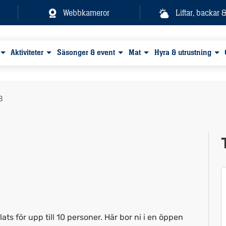
Webbkameror
Liftar, backar 
Aktiviteter
Säsonger & event
Mat
Hyra & utrustning
B
Visa alla bilder
s för upp till 10 personer. Här bor ni i en öppen