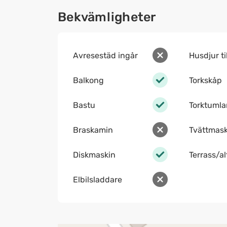
Bekvämligheter
Avresestäd ingår
Husdjur ti
Balkong
Torkskåp
Bastu
Torktumla
Braskamin
Tvättmask
Diskmaskin
Terrass/a
Elbilsladdare