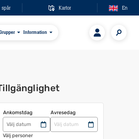
& spår
Kartor
En
Grupper
Information
Tillgänglighet
Ankomstdag
Avresedag
Navigera
Navigera
framåt
bakåt
Välj personer