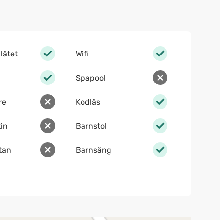
llåtet
Wifi
Spapool
re
Kodlås
in
Barnstol
ltan
Barnsäng