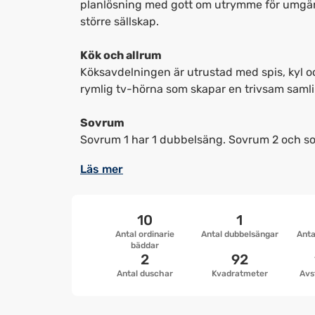
planlösning med gott om utrymme för umgänge
större sällskap.
Kök och allrum
Köksavdelningen är utrustad med spis, kyl oc
rymlig tv-hörna som skapar en trivsam samlin
Sovrum
Sovrum 1 har 1 dubbelsäng. Sovrum 2 och sov
Läs mer
10
1
Antal ordinarie
Antal dubbelsängar
Anta
bäddar
2
92
Antal duschar
Kvadratmeter
Avs