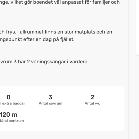
, vilket gör boendet väl anpassat för familjer och
h frys. I allrummet finns en stor matplats och en
gspunkt efter en dag på fjället.
rum 3 har 2 våningssängar i vardera ...
0
3
2
l extra bäddar
Antal sovrum
Antal wc
120 m
tånd centrum