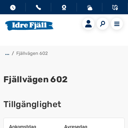
...
Fjällvägen 602
Fjällvägen 602
Visa alla bilder
Tillgänglighet
Ankomstdag
Avresedag