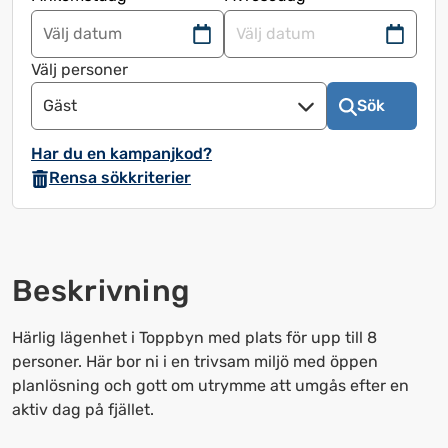
Navigera
Navigera
framåt
bakåt
Välj personer
för
för
Gäst
Sök
att
att
använda
använda
Har du en kampanjkod?
kalendern
kalendern
Rensa sökkriterier
och
och
välja
välja
ett
ett
datum.
datum.
Beskrivning
Tryck
Tryck
på
på
frågetecknet
frågetecknet
Härlig lägenhet i Toppbyn med plats för upp till 8
för
för
personer. Här bor ni i en trivsam miljö med öppen
att
att
planlösning och gott om utrymme att umgås efter en
få
få
aktiv dag på fjället.
upp
upp