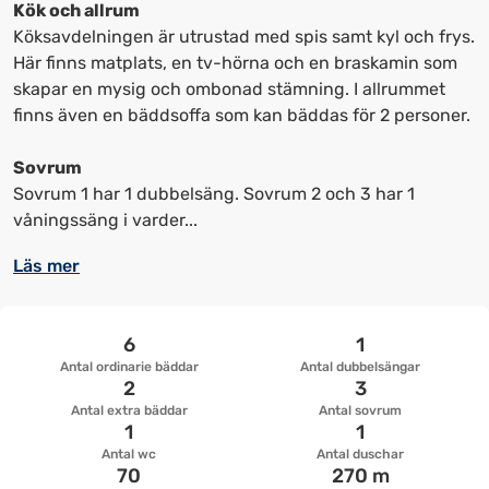
kortkommandon
kortkommandon
Kök och allrum
för
för
Köksavdelningen är utrustad med spis samt kyl och frys.
att
att
Här finns matplats, en tv-hörna och en braskamin som
ändra
ändra
skapar en mysig och ombonad stämning. I allrummet
datum
datum.
finns även en bäddsoffa som kan bäddas för 2 personer.
Sovrum
Sovrum 1 har 1 dubbelsäng. Sovrum 2 och 3 har 1
våningssäng i varder...
Läs mer
6
1
Antal ordinarie bäddar
Antal dubbelsängar
2
3
Antal extra bäddar
Antal sovrum
1
1
Antal wc
Antal duschar
70
270 m