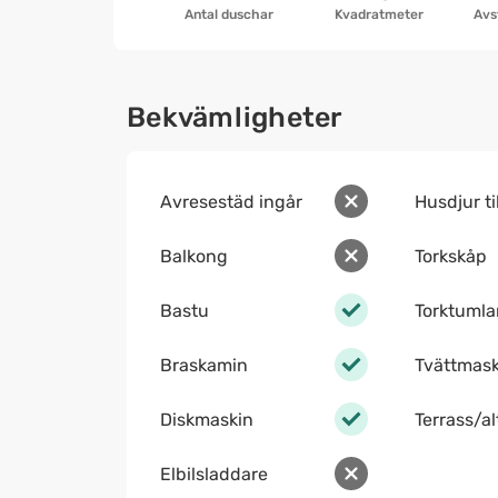
Antal duschar
Kvadratmeter
Avs
Bekvämligheter
Avresestäd ingår
Husdjur ti
Balkong
Torkskåp
Bastu
Torktumla
Braskamin
Tvättmask
Diskmaskin
Terrass/a
Elbilsladdare