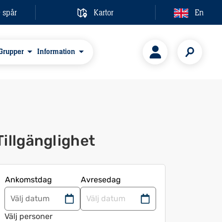
& spår
Kartor
En
Grupper
Information
Tillgänglighet
Ankomstdag
Avresedag
Navigera
Navigera
framåt
bakåt
Välj personer