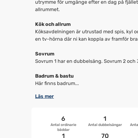
utrymme för umgänge efter en dag på fjälle
allrummet.
Kök och allrum
Köksavdelningen är utrustad med spis, kyl o
en tv-hörna där ni kan koppla av framför br
Sovrum
Sovrum 1 har en dubbelsäng. Sovrum 2 och 3
Badrum & bastu
Här finns badrum...
Läs mer
6
1
Antal ordinarie
Antal dubbelsängar
Anta
bäddar
1
70