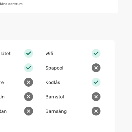
tånd centrum
llåtet
Wifi
Spapool
re
Kodlås
in
Barnstol
ltan
Barnsäng