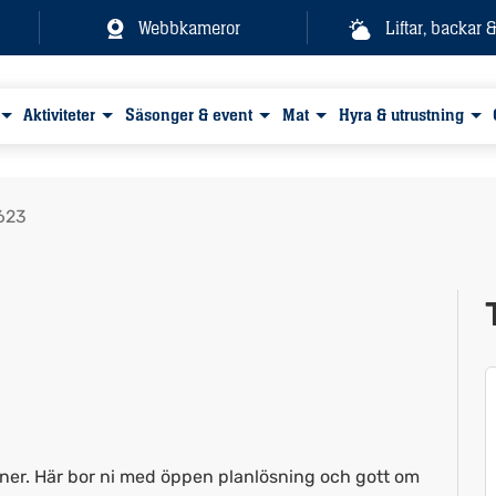
Webbkameror
Liftar, backar 
Aktiviteter
Säsonger & event
Mat
Hyra & utrustning
 623
Visa alla bilder
soner. Här bor ni med öppen planlösning och gott om