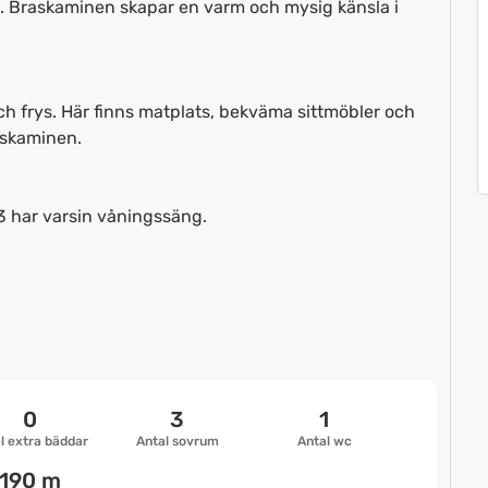
t. Braskaminen skapar en varm och mysig känsla i
ch frys. Här finns matplats, bekväma sittmöbler och
askaminen.
 har varsin våningssäng.
0
3
1
l extra bäddar
Antal sovrum
Antal wc
190 m