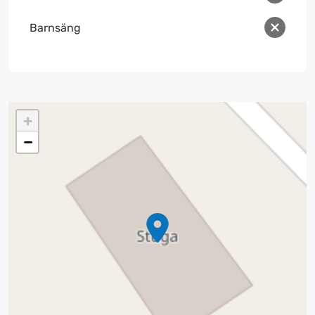
Barnsäng
+
−