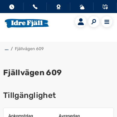
...
Fjällvägen 609
Fjällvägen 609
Visa alla bilder
Tillgänglighet
Ankomstdag
Avresedag