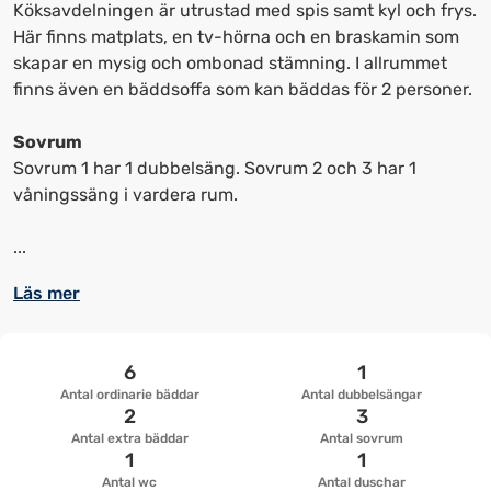
kortkommandon
kortkommandon
Köksavdelningen är utrustad med spis samt kyl och frys.
för
för
Här finns matplats, en tv-hörna och en braskamin som
att
att
skapar en mysig och ombonad stämning. I allrummet
ändra
ändra
finns även en bäddsoffa som kan bäddas för 2 personer.
datum
datum.
Sovrum
Sovrum 1 har 1 dubbelsäng. Sovrum 2 och 3 har 1
våningssäng i vardera rum.
...
Läs mer
6
1
Antal ordinarie bäddar
Antal dubbelsängar
2
3
Antal extra bäddar
Antal sovrum
1
1
Antal wc
Antal duschar