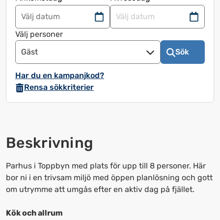
Navigera
Navigera
framåt
bakåt
Välj personer
för
för
Gäst
Sök
att
att
använda
använda
Har du en kampanjkod?
kalendern
kalendern
Rensa sökkriterier
och
och
välja
välja
ett
ett
datum.
datum.
Beskrivning
Tryck
Tryck
på
på
frågetecknet
frågetecknet
Parhus i Toppbyn med plats för upp till 8 personer. Här
för
för
bor ni i en trivsam miljö med öppen planlösning och gott
att
att
om utrymme att umgås efter en aktiv dag på fjället.
få
få
upp
upp
Kök och allrum