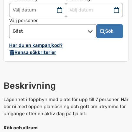
Navigera
Navigera
framåt
bakåt
Välj personer
för
för
Gäst
Sök
att
att
använda
använda
Har du en kampanjkod?
kalendern
kalendern
Rensa sökkriterier
och
och
välja
välja
ett
ett
datum.
datum.
Beskrivning
Tryck
Tryck
på
på
frågetecknet
frågetecknet
Lägenhet i Toppbyn med plats för upp till 7 personer. Här
för
för
bor ni med öppen planlösning och gott om utrymme för
att
att
umgänge efter en aktiv dag på fjället.
få
få
upp
upp
Kök och allrum