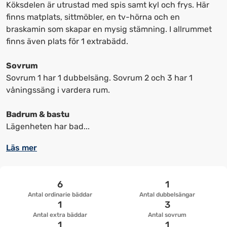
kortkommandon
kortkommandon
Köksdelen är utrustad med spis samt kyl och frys. Här
för
för
finns matplats, sittmöbler, en tv-hörna och en
att
att
braskamin som skapar en mysig stämning. I allrummet
ändra
ändra
finns även plats för 1 extrabädd.
datum
datum.
Sovrum
Sovrum 1 har 1 dubbelsäng. Sovrum 2 och 3 har 1
våningssäng i vardera rum.
Badrum & bastu
Lägenheten har bad...
Läs mer
6
1
Antal ordinarie bäddar
Antal dubbelsängar
1
3
Antal extra bäddar
Antal sovrum
1
1