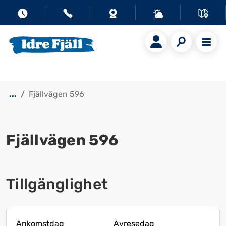
...
Fjällvägen 596
Fjällvägen 596
Visa alla bilder
Tillgänglighet
Ankomstdag
Avresedag