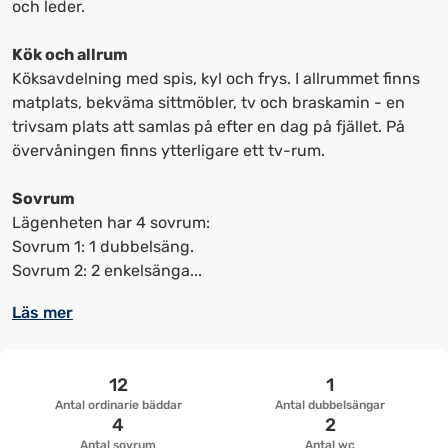
få
få
och leder.
upp
upp
kortkommandon
kortkommandon
Kök och allrum
för
för
Köksavdelning med spis, kyl och frys. I allrummet finns
att
att
matplats, bekväma sittmöbler, tv och braskamin - en
ändra
ändra
trivsam plats att samlas på efter en dag på fjället. På
datum
datum.
övervåningen finns ytterligare ett tv-rum.
Sovrum
Lägenheten har 4 sovrum:
Sovrum 1: 1 dubbelsäng.
Sovrum 2: 2 enkelsänga...
Läs mer
12
1
Antal ordinarie bäddar
Antal dubbelsängar
4
2
Antal sovrum
Antal wc