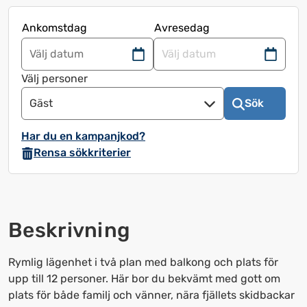
Ankomstdag
Avresedag
Navigera
Navigera
framåt
bakåt
Välj personer
för
för
Gäst
Sök
att
att
använda
använda
Har du en kampanjkod?
kalendern
kalendern
Rensa sökkriterier
och
och
välja
välja
ett
ett
datum.
datum.
Beskrivning
Tryck
Tryck
på
på
frågetecknet
frågetecknet
Rymlig lägenhet i två plan med balkong och plats för
för
för
upp till 12 personer. Här bor du bekvämt med gott om
att
att
plats för både familj och vänner, nära fjällets skidbackar