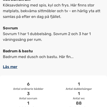
för
för
Köksavdelning med spis, kyl och frys. Här finns stor
att
att
matplats, bekväma sittmöbler och tv - en härlig yta att
ändra
ändra
samlas på efter en dag på fjället.
datum
datum.
Sovrum
Sovrum 1 har 1 dubbelsäng. Sovrum 2 och 3 har 1
våningssäng per rum.
Badrum & bastu
Badrum med dusch och bastu. Här fin...
Läs mer
6
1
Antal ordinarie bäddar
Antal dubbelsängar
3
1
Antal sovrum
Antal wc
1
88