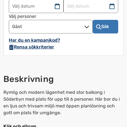
Navigera
Navigera
framåt
bakåt
Välj personer
för
för
Gäst
Sök
att
att
använda
använda
Har du en kampanjkod?
kalendern
kalendern
Rensa sökkriterier
och
och
välja
välja
ett
ett
datum.
datum.
Beskrivning
Tryck
Tryck
på
på
frågetecknet
frågetecknet
Rymlig och modern lägenhet med stor balkong i
för
för
Söderbyn med plats för upp till 6 personer. Här bor du i
att
att
en ljus och trivsam miljö med öppen planlösning och
få
få
gott om plats för umgänge.
upp
upp
kortkommandon
kortkommandon
Kök och allrum