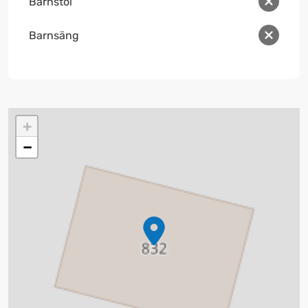
Barnstol
Barnsäng
+
−