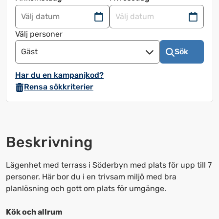
Navigera
Navigera
framåt
bakåt
Välj personer
för
för
Gäst
Sök
att
att
använda
använda
Har du en kampanjkod?
kalendern
kalendern
Rensa sökkriterier
och
och
välja
välja
ett
ett
datum.
datum.
Beskrivning
Tryck
Tryck
på
på
frågetecknet
frågetecknet
Lägenhet med terrass i Söderbyn med plats för upp till 7
för
för
personer. Här bor du i en trivsam miljö med bra
att
att
planlösning och gott om plats för umgänge.
få
få
upp
upp
Kök och allrum