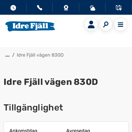
...
Idre Fjäll vägen 830D
Idre Fjäll vägen 830D
Visa alla bilder
Tillgänglighet
Ankomstdag
Avresedag