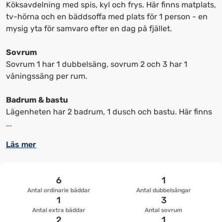
kortkommandon
kortkommandon
Köksavdelning med spis, kyl och frys. Här finns matplats,
för
för
tv-hörna och en bäddsoffa med plats för 1 person - en
att
att
mysig yta för samvaro efter en dag på fjället.
ändra
ändra
datum
datum.
Sovrum
Sovrum 1 har 1 dubbelsäng, sovrum 2 och 3 har 1
våningssäng per rum.
Badrum & bastu
Lägenheten har 2 badrum, 1 dusch och bastu. Här finns
...
Läs mer
6
1
Antal ordinarie bäddar
Antal dubbelsängar
1
3
Antal extra bäddar
Antal sovrum
2
1