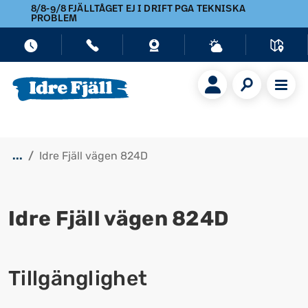
8/8-9/8 FJÄLLTÅGET EJ I DRIFT PGA TEKNISKA
PROBLEM
...
Idre Fjäll vägen 824D
Idre Fjäll vägen 824D
Visa alla bilder
Tillgänglighet