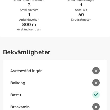
Antal ordinarie bäddar
Antal dubbelsängar
3
1
Antal sovrum
Antal wc
1
60
Antal duschar
Kvadratmeter
800 m
Avstånd centrum
Bekvämligheter
Avresestäd ingår
Balkong
Bastu
Braskamin