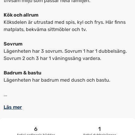
trivsam miljö som passar hela familjen.
upp
upp
kortkommandon
kortkommandon
Kök och allrum
för
för
Köksdelen är utrustad med spis, kyl och frys. Här finns
att
att
matplats, bekväma sittmöbler och tv.
ändra
ändra
datum
datum.
Sovrum
Lägenheten har 3 sovrum. Sovrum 1 har 1 dubbelsäng.
Sovrum 2 och 3 har 1 våningssäng vardera.
Badrum & bastu
Lägenheten har badrum med dusch och bastu.
...
Läs mer
6
1