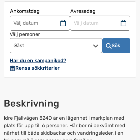
Ankomstdag
Avresedag
Navigera
Navigera
framåt
bakåt
Välj personer
för
för
Gäst
Sök
att
att
använda
använda
Har du en kampanjkod?
kalendern
kalendern
Rensa sökkriterier
och
och
välja
välja
ett
ett
datum.
datum.
Beskrivning
Tryck
Tryck
på
på
frågetecknet
frågetecknet
Idre Fjällvägen 824D är en lägenhet i markplan med
för
för
plats för upp till 6 personer. Här bor ni bekvämt med
att
att
närhet till både skidbackar och vandringsleder, i en
få
få