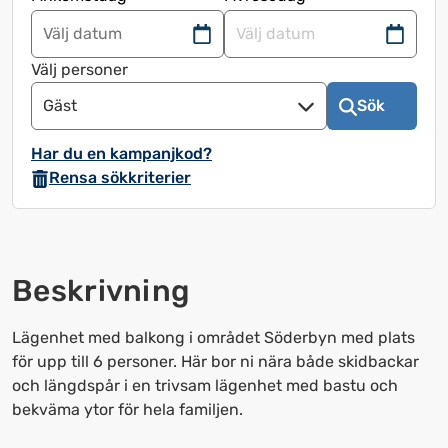
Navigera
Navigera
framåt
bakåt
Välj personer
för
för
Gäst
Sök
att
att
använda
använda
Har du en kampanjkod?
kalendern
kalendern
Rensa sökkriterier
och
och
välja
välja
ett
ett
datum.
datum.
Beskrivning
Tryck
Tryck
på
på
frågetecknet
frågetecknet
Lägenhet med balkong i området Söderbyn med plats
för
för
för upp till 6 personer. Här bor ni nära både skidbackar
att
att
och längdspår i en trivsam lägenhet med bastu och
få
få
bekväma ytor för hela familjen.
upp
upp