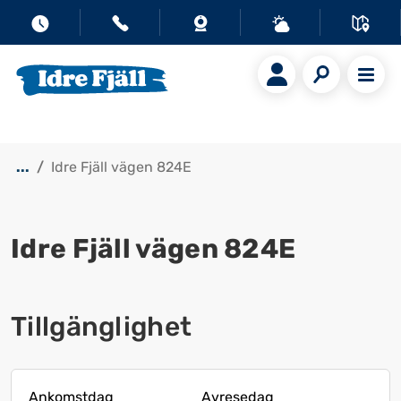
...
Idre Fjäll vägen 824E
Idre Fjäll vägen 824E
Visa alla bilder
Tillgänglighet
Ankomstdag
Avresedag