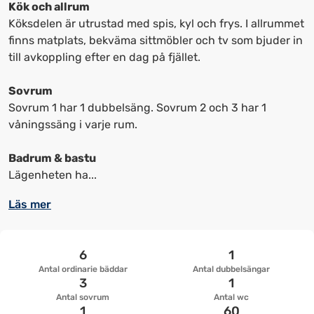
kortkommandon
kortkommandon
Kök och allrum
för
för
Köksdelen är utrustad med spis, kyl och frys. I allrummet
att
att
finns matplats, bekväma sittmöbler och tv som bjuder in
ändra
ändra
till avkoppling efter en dag på fjället.
datum
datum.
Sovrum
Sovrum 1 har 1 dubbelsäng. Sovrum 2 och 3 har 1
våningssäng i varje rum.
Badrum & bastu
Lägenheten ha...
Läs mer
6
1
Antal ordinarie bäddar
Antal dubbelsängar
3
1
Antal sovrum
Antal wc
1
60