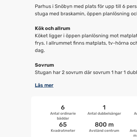
Parhus i Snöbyn med plats för upp till 6 per
stuga med braskamin, öppen planlösning och
Kök och allrum
Köket ligger i öppen planlösning mot matplat
frys. I allrummet finns matplats, tv-hörna o
dag.
Sovrum
Stugan har 2 sovrum där sovrum 1 har 1 dub
Läs mer
6
1
Antal ordinarie
Antal dubbelsängar
A
bäddar
65
800 m
Kvadratmeter
Avstånd centrum
Anta
m