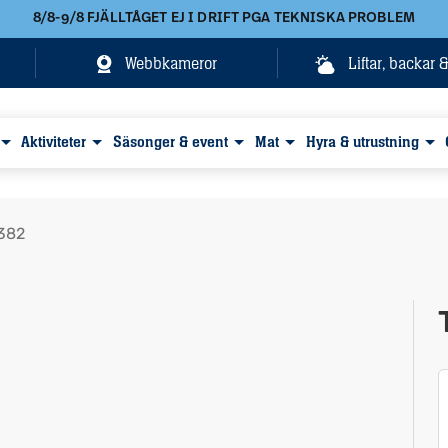
8/8-9/8 FJÄLLTÅGET EJ I DRIFT PGA TEKNISKA PROBLEM
Webbkameror
Liftar, backar 
Aktiviteter
Säsonger & event
Mat
Hyra & utrustning
 382
Visa alla bilder