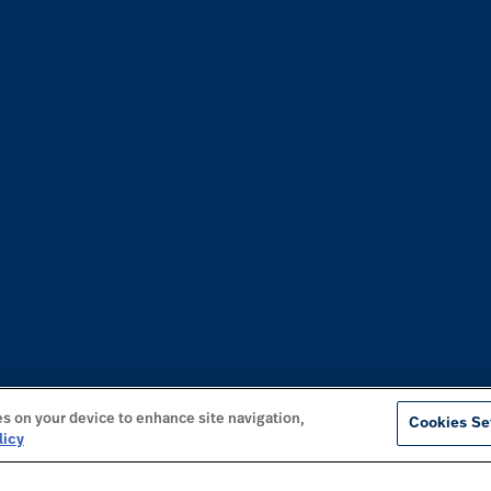
es on your device to enhance site navigation,
Cookies Se
licy