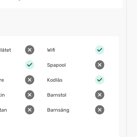
llåtet
Wifi
Spapool
re
Kodlås
in
Barnstol
ltan
Barnsäng