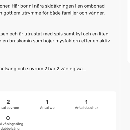
soner. Här bor ni nära skidåkningen i en ombonad
 gott om utrymme för både familjer och vänner.
sen och är utrustat med spis samt kyl och en liten
ch en braskamin som höjer mysfaktorn efter en aktiv
belsäng och sovrum 2 har 2 våningssä...
2
1
1
ntal sovrum
Antal wc
Antal duschar
0
l våningssäng
 dubbelsäng