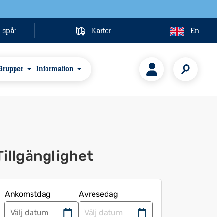
& spår
Kartor
En
Grupper
Information
Tillgänglighet
Ankomstdag
Avresedag