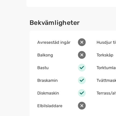
Bekvämligheter
Avresestäd ingår
Husdjur ti
Balkong
Torkskåp
Bastu
Torktumla
Braskamin
Tvättmask
Diskmaskin
Terrass/a
Elbilsladdare